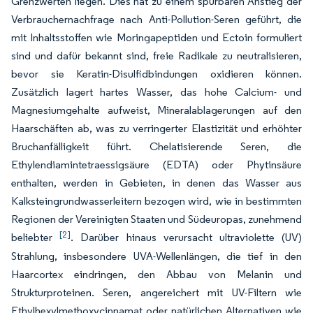
Grenzwerten liegen. Dies hat zu einem spürbaren Anstieg der
Verbrauchernachfrage nach Anti-Pollution-Seren geführt, die
mit Inhaltsstoffen wie Moringapeptiden und Ectoin formuliert
sind und dafür bekannt sind, freie Radikale zu neutralisieren,
bevor sie Keratin-Disulfidbindungen oxidieren können.
Zusätzlich lagert hartes Wasser, das hohe Calcium- und
Magnesiumgehalte aufweist, Mineralablagerungen auf den
Haarschäften ab, was zu verringerter Elastizität und erhöhter
Bruchanfälligkeit führt. Chelatisierende Seren, die
Ethylendiamintetraessigsäure (EDTA) oder Phytinsäure
enthalten, werden in Gebieten, in denen das Wasser aus
Kalksteingrundwasserleitern bezogen wird, wie in bestimmten
Regionen der Vereinigten Staaten und Südeuropas, zunehmend
[2]
beliebter
. Darüber hinaus verursacht ultraviolette (UV)
Strahlung, insbesondere UVA-Wellenlängen, die tief in den
Haarcortex eindringen, den Abbau von Melanin und
Strukturproteinen. Seren, angereichert mit UV-Filtern wie
Ethylhexylmethoxycinnamat oder natürlichen Alternativen wie