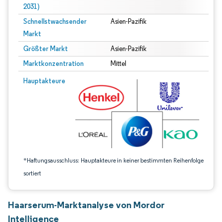
2031)
Schnellstwachsender
Asien-Pazifik
Markt
Größter Markt
Asien-Pazifik
Marktkonzentration
Mittel
Bild © Mordor Intelligence. Wiederverwendung erfordert Namensnennung gem
Hauptakteure
*Haftungsausschluss: Hauptakteure in keiner bestimmten Reihenfolge
sortiert
Haarserum-Marktanalyse von Mordor
Intelligence