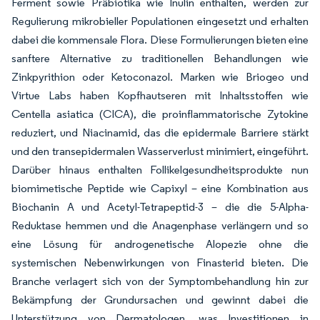
Ferment sowie Präbiotika wie Inulin enthalten, werden zur
Regulierung mikrobieller Populationen eingesetzt und erhalten
dabei die kommensale Flora. Diese Formulierungen bieten eine
sanftere Alternative zu traditionellen Behandlungen wie
Zinkpyrithion oder Ketoconazol. Marken wie Briogeo und
Virtue Labs haben Kopfhautseren mit Inhaltsstoffen wie
Centella asiatica (CICA), die proinflammatorische Zytokine
reduziert, und Niacinamid, das die epidermale Barriere stärkt
und den transepidermalen Wasserverlust minimiert, eingeführt.
Darüber hinaus enthalten Follikelgesundheitsprodukte nun
biomimetische Peptide wie Capixyl – eine Kombination aus
Biochanin A und Acetyl-Tetrapeptid-3 – die die 5-Alpha-
Reduktase hemmen und die Anagenphase verlängern und so
eine Lösung für androgenetische Alopezie ohne die
systemischen Nebenwirkungen von Finasterid bieten. Die
Branche verlagert sich von der Symptombehandlung hin zur
Bekämpfung der Grundursachen und gewinnt dabei die
Unterstützung von Dermatologen, was Investitionen in