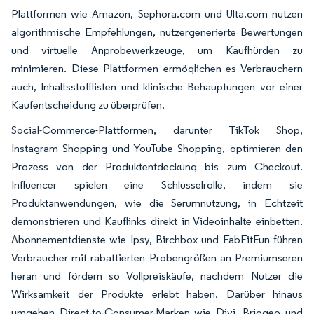
Plattformen wie Amazon, Sephora.com und Ulta.com nutzen
algorithmische Empfehlungen, nutzergenerierte Bewertungen
und virtuelle Anprobewerkzeuge, um Kaufhürden zu
minimieren. Diese Plattformen ermöglichen es Verbrauchern
auch, Inhaltsstofflisten und klinische Behauptungen vor einer
Kaufentscheidung zu überprüfen.
Social-Commerce-Plattformen, darunter TikTok Shop,
Instagram Shopping und YouTube Shopping, optimieren den
Prozess von der Produktentdeckung bis zum Checkout.
Influencer spielen eine Schlüsselrolle, indem sie
Produktanwendungen, wie die Serumnutzung, in Echtzeit
demonstrieren und Kauflinks direkt in Videoinhalte einbetten.
Abonnementdienste wie Ipsy, Birchbox und FabFitFun führen
Verbraucher mit rabattierten Probengrößen an Premiumseren
heran und fördern so Vollpreiskäufe, nachdem Nutzer die
Wirksamkeit der Produkte erlebt haben. Darüber hinaus
umgehen Direct-to-Consumer-Marken wie Divi, Briogeo und