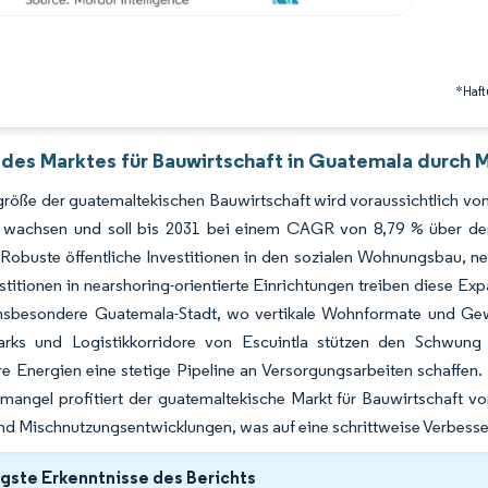
*Haft
 des Marktes für Bauwirtschaft in Guatemala durch M
röße der guatemaltekischen Bauwirtschaft wird voraussichtlich von 
 wachsen und soll bis 2031 bei einem CAGR von 8,79 % über de
 Robuste öffentliche Investitionen in den sozialen Wohnungsbau, n
stitionen in nearshoring-orientierte Einrichtungen treiben diese Ex
insbesondere Guatemala-Stadt, wo vertikale Wohnformate und Gew
parks und Logistikkorridore von Escuintla stützen den Schwun
e Energien eine stetige Pipeline an Versorgungsarbeiten schaffen.
mangel profitiert der guatemaltekische Markt für Bauwirtschaft vo
nd Mischnutzungsentwicklungen, was auf eine schrittweise Verbess
gste Erkenntnisse des Berichts