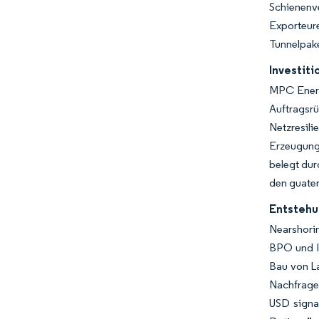
Schienenv
Exporteur
Tunnelpake
Investiti
MPC Energ
Auftragsr
Netzresil
Erzeugung
belegt dur
den guatem
Entstehu
Nearshorin
BPO und l
Bau von L
Nachfrage
USD signa