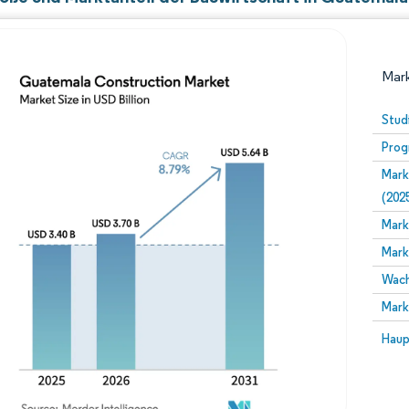
Mark
Stud
Prog
Mark
(202
Mark
Mark
Bild © Mordor Intelligence. Wiederverwendung erfor
Wach
Mark
Bild 
Haup