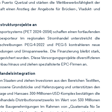
 Puerto Quetzal und stärken die Wettbewerbsfähigkeit der
haft einen Anstieg der Angebote für Brücken-, Viadukt- und
astrukturprojekte an
sportsystems (PET 2024–2054) schaffen einen fortlaufenden
oexporteur im regionalen Stromhandel unterstreicht die
usschreibungen PEG-4-2022 und PEG-5 kontrahieren neue
ündungen und Umspannwerke. Die Finanzierung bleibt stark,
gesichert wurden. Diese Versorgungsprojekte diversifizieren
bau hinaus und ziehen spezialisierte EPC-Firmen an.
Handelsintegration
 Staaten und ziehen Investoren aus den Bereichen Textilien,
chlossene Grundstücke und Hafenzugang und unterstützen den
nlage und Hansaes 300-Millionen-USD-Komplex bestätigen die
lhandels-Distributionsnetzwerks im Wert von 530 Millionen
nfachte Baugenehmigungen im Rahmen von „Guatemala No Se