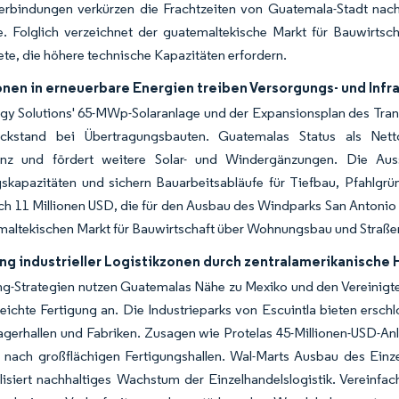
erbindungen verkürzen die Frachtzeiten von Guatemala-Stadt nach
e. Folglich verzeichnet der guatemaltekische Markt für Bauwirtsc
te, die höhere technische Kapazitäten erfordern.
onen in erneuerbare Energien treiben Versorgungs- und Infr
y Solutions' 65-MWp-Solaranlage und der Expansionsplan des Tran
ückstand bei Übertragungsbauten. Guatemalas Status als Nett
ienz und fördert weitere Solar- und Windergänzungen. Die A
skapazitäten und sichern Bauarbeitsabläufe für Tiefbau, Pfahlgr
ch 11 Millionen USD, die für den Ausbau des Windparks San Antonio 
altekischen Markt für Bauwirtschaft über Wohnungsbau und Straßen
ng industrieller Logistikzonen durch zentralamerikanische 
g-Strategien nutzen Guatemalas Nähe zu Mexiko und den Vereinigten
eichte Fertigung an. Die Industrieparks von Escuintla bieten ers
agerhallen und Fabriken. Zusagen wie Protelas 45-Millionen-USD-A
 nach großflächigen Fertigungshallen. Wal-Marts Ausbau des Einze
lisiert nachhaltiges Wachstum der Einzelhandelslogistik. Verei