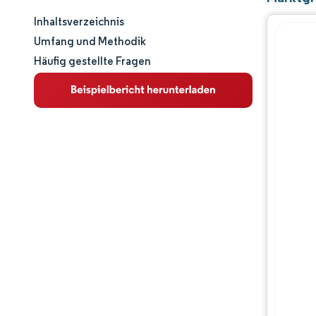
Inhaltsverzeichnis
Marktgröße und -anteil
Umfang und Methodik
Häufig gestellte Fragen
Marktanalyse
Trends und Einblicke
Segmentanalyse
Geografische Analyse
Wettbewerbslandschaft
Hauptakteure
Branchenentwicklungen