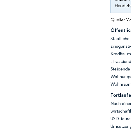
Handels
Quelle: Mo
Öffentli
Staatlich
zinsgünst
Kredite m
„Trasciend
Steigende
Wohnungsb
Wohnraump
Fortlaufe
Nach eine
wirtschaft
USD teuren
Umsetzun