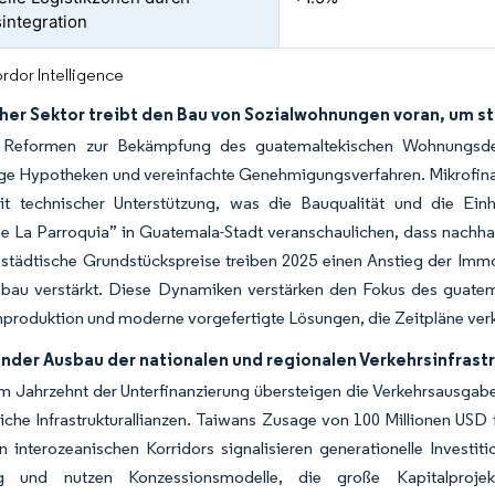
integration
rdor Intelligence
cher Sektor treibt den Bau von Sozialwohnungen voran, um s
e Reformen zur Bekämpfung des guatemaltekischen Wohnungsdefi
ige Hypotheken und vereinfachte Genehmigungsverfahren. Mikrofi
it technischer Unterstützung, was die Bauqualität und die Einh
e La Parroquia” in Guatemala-Stadt veranschaulichen, dass nachhal
 städtische Grundstückspreise treiben 2025 einen Anstieg der Imm
au verstärkt. Diese Dynamiken verstärken den Fokus des guatema
roduktion und moderne vorgefertigte Lösungen, die Zeitpläne ver
nder Ausbau der nationalen und regionalen Verkehrsinfrast
m Jahrzehnt der Unterfinanzierung übersteigen die Verkehrsausgab
liche Infrastrukturallianzen. Taiwans Zusage von 100 Millionen USD 
 interozeanischen Korridors signalisieren generationelle Investitio
g und nutzen Konzessionsmodelle, die große Kapitalproje