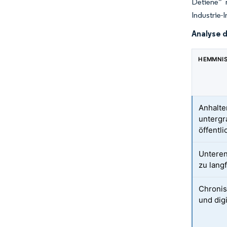
Detiene” 
Industrie-
Analyse 
HEMMNI
Anhalten
untergr
öffentl
Unteren
zu langf
Chronis
und dig