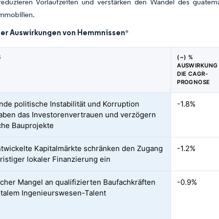
reduzieren Vorlaufzeiten und verstärken den Wandel des guatemal
Immobilien.
der Auswirkungen von Hemmnissen
*
S
(~) %
AUSWIRKUNG
DIE CAGR-
PROGNOSE
de politische Instabilität und Korruption
-1.8%
aben das Investorenvertrauen und verzögern
iche Bauprojekte
twickelte Kapitalmärkte schränken den Zugang
-1.2%
ristiger lokaler Finanzierung ein
cher Mangel an qualifizierten Baufachkräften
-0.9%
italem Ingenieurswesen-Talent