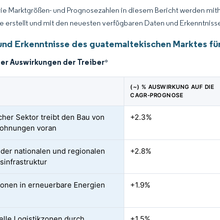
Die Marktgrößen- und Prognosezahlen in diesem Bericht werden mit
ce erstellt und mit den neuesten verfügbaren Daten und Erkenntnissen
und Erkenntnisse des guatemaltekischen Marktes für
der Auswirkungen der Treiber
*
(~) % AUSWIRKUNG AUF DIE
CAGR-PROGNOSE
icher Sektor treibt den Bau von
+2.3%
wohnungen voran
der nationalen und regionalen
+2.8%
sinfrastruktur
tionen in erneuerbare Energien
+1.9%
ielle Logistikzonen durch
+1.5%