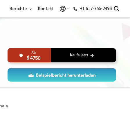
Berichte
Kontakt
+1 617-765-2493
4750
mala