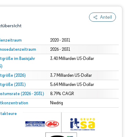
Anteil
tübersicht
ienzeitraum
2020 - 2031
nosedatenzeitraum
2026 - 2031
tgröße im Basisjahr
3.40 Milliarden US-Dollar
5)
tgröße (2026)
3.7 Milliarden US-Dollar
tgröße (2031)
5.64 Milliarden US-Dollar
dert Namensnennung gemäß CC BY 4.0.
stumsrate (2026 - 2031)
8.79% CAGR
tkonzentration
Niedrig
© Mordor Intelligence. Wiederverwendung erfordert Namensnennung gemäß CC BY 4.0.
takteure