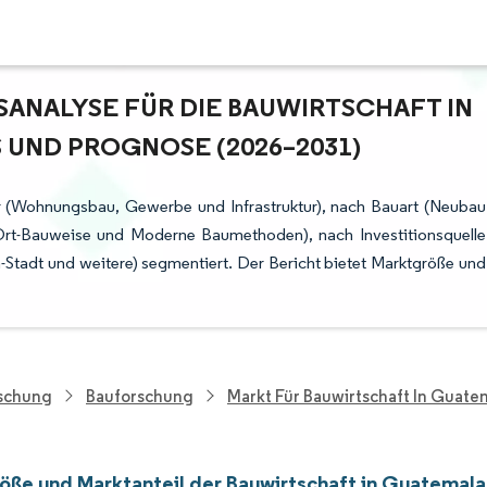
NALYSE FÜR DIE BAUWIRTSCHAFT IN G
ND PROGNOSE (2026–2031)
r (Wohnungsbau, Gewerbe und Infrastruktur), nach Bauart (Neubau
Ort-Bauweise und Moderne Baumethoden), nach Investitionsquelle
-Stadt und weitere) segmentiert. Der Bericht bietet Marktgröße und
rschung
Bauforschung
Markt Für Bauwirtschaft In Guate
öße und Marktanteil der Bauwirtschaft in Guatemala