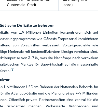
Guatemala-Stadt
Jahre)
tädtische Defizite zu beheben
zits von 1,9 Millionen Einheiten konzentrieren sich auf
nanzierungsprogramme wie Génesis Empresarial kombinieren
altung von Vorschriften verbessert. Vorzeigeprojekte wie
tige Merkmale mit kosteneffizientem Design vereinbar sind.
obilienpreise von 3–7 %, was die Nachfrage nach vertikalem
ltekischen Marktes für Bauwirtschaft auf die massenhafte
[1]
kürzen.
ruktur
en 1,6 Milliarden USD im Rahmen der Nationalen Behörde für
für die Atlantico-Straße und die Planung eines 7–9 Milliarden
nen. Öffentlich-private Partnerschaften sind zentral für die
kte risikoärmer machen. Verbesserte Autobahnen und