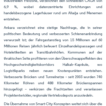
industriellen Freizone, verzeichnet den schnellsten CAGR von
6,9 %, wobei datenzentrierte Einrichtungen und
handelsbezogene Lagerhäuser rund um Aliağa und Menemen
entstehen.
Ankara verzeichnet eine stetige Nachfrage, die in seiner
politischen Bedeutung und verbesserten Schienenanbindung
verwurzelt ist; der Fahrgastanstieg von 15 Millionen auf 60
Millionen Reisen jährlich befeuert Einzelhandelspassagen und
Hoteletiketten an Transitbahnhöfen. Kommunen auf der
thrakischen Seite profitieren von den Überschwappeffekten des
Hochgeschwindigkeitskorridors Halkalı–Kapıkule, wo
Logistikparks neben neuen Knotenpunkten entstehen.
Verbesserte Brücken- und Tunnelnetze – seit 2003 wurden 740
Kilometer Röhren und 488 Kilometer Brückenspannen
hinzugefügt – verkürzen die Frachtzeiten und veranlassen
Projektentwickler, regionale Vertriebsdepots anzusiedeln.
Die Übernahme von Smart-City-Konzepten weitet sich über die