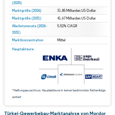
(2025)
Marktgröße (2026)
31.85 Milliarden US-Dollar
Marktgröße (2031)
41.67 Milliarden US-Dollar
Wachstumsrate (2026 -
5.52% CAGR
2031)
Marktkonzentration
Mittel
Bild © Mordor Intelligence. Wiederverwendung erfordert Namensnennung gem
Hauptakteure
*Haftungsausschluss: Hauptakteure in keiner bestimmten Reihenfolge
sortiert
Türkei-Gewerbebau-Marktanalyse von Mordor