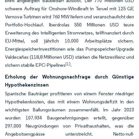
breit angelegten Baubedarf auslöst. Der 770 Millionen USD
schwere Auftrag für Onshore-Windkraft in Teruel mit 125 GE
Vernova-Turbinen wird 760 MW liefern und veranschaulicht den
Portfolio-Hochlauf. Iberdrolas 550 Millionen USD teure
Erweiterung des intelligenten Stromnetzes, teilfinanziert durch
EU-Mittel, soll jährlich 10.000 Arbeitsplätze sichern.
Energiespeicherinvestitionen wie das Pumpspeicher-Upgrade
Valdecañas (118,8 Millionen USD) stärken die Netzresilienz und
[1]
sichern stabile EPC-Pipelines
.
Erholung der Wohnungsnachfrage durch Günstige
Hypothekenzinsen
Spanische Bauträger profitieren von einem Fenster niedriger
Hypothekenkosten, das mit einem Wohnungsdefizit in den
wichtigsten Ballungsräumen zusammenfällt. Im Jahr 2023
wurden 107.934 Baugenehmigungen erteilt, gegenüber
297.000 Neugründungen von Privathaushalten, was die
Angebotsengpässe unterstreicht. Netto-null-