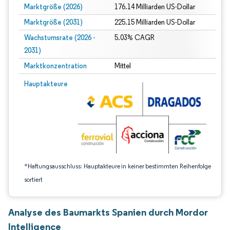
Marktgröße (2026)
176.14 Milliarden US-Dollar
Marktgröße (2031)
225.15 Milliarden US-Dollar
Wachstumsrate (2026 -
5.03% CAGR
2031)
Marktkonzentration
Mittel
Bild © Mordor Intelligence. Wiederverwendung erfordert Namensnennung gem
Hauptakteure
*Haftungsausschluss: Hauptakteure in keiner bestimmten Reihenfolge
sortiert
Analyse des Baumarkts Spanien durch Mordor
Intelligence