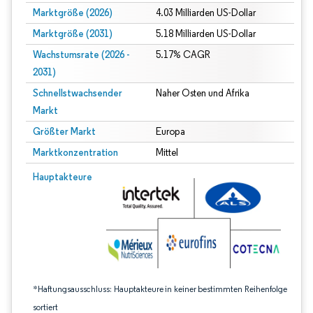
Marktgröße (2026)
4.03 Milliarden US-Dollar
Marktgröße (2031)
5.18 Milliarden US-Dollar
Wachstumsrate (2026 -
5.17% CAGR
2031)
Schnellstwachsender
Naher Osten und Afrika
Markt
Größter Markt
Europa
Marktkonzentration
Mittel
Bild © Mordor Intelligence. Wiederverwendung erfordert Namensnennung gem
Hauptakteure
*Haftungsausschluss: Hauptakteure in keiner bestimmten Reihenfolge
sortiert