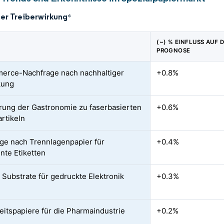
der Treiberwirkung
*
(~) % EINFLUSS AUF 
PROGNOSE
erce-Nachfrage nach nachhaltiger
+0.8%
kung
rung der Gastronomie zu faserbasierten
+0.6%
rtikeln
ge nach Trennlagenpapier für
+0.4%
ente Etiketten
e Substrate für gedruckte Elektronik
+0.3%
eitspapiere für die Pharmaindustrie
+0.2%