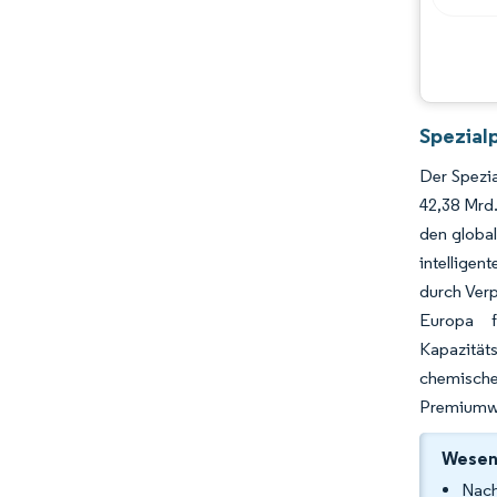
Spezial
Der Spezi
42,38 Mrd
den global
intelligen
durch Verp
Europa f
Kapazität
chemische
Premiumwe
Wesent
Nach