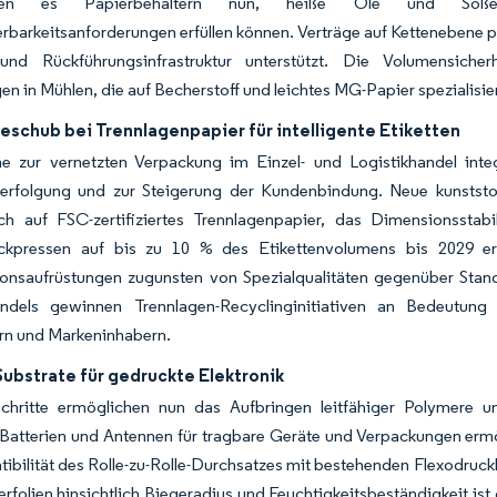
chen es Papierbehältern nun, heiße Öle und Soßen z
barkeitsanforderungen erfüllen können. Verträge auf Kettenebene pr
nd Rückführungsinfrastruktur unterstützt. Die Volumensiche
n in Mühlen, die auf Becherstoff und leichtes MG-Papier spezialisier
eschub bei Trennlagenpapier für intelligente Etiketten
 zur vernetzten Verpackung im Einzel- und Logistikhandel inte
erfolgung und zur Steigerung der Kundenbindung. Neue kunststof
ich auf FSC-zertifiziertes Trennlagenpapier, das Dimensionsstab
uckpressen auf bis zu 10 % des Etikettenvolumens bis 2029 er
tionsaufrüstungen zugunsten von Spezialqualitäten gegenüber Stan
ndels gewinnen Trennlagen-Recyclinginitiativen an Bedeutung u
ern und Markeninhabern.
Substrate für gedruckte Elektronik
schritte ermöglichen nun das Aufbringen leitfähiger Polymere 
 Batterien und Antennen für tragbare Geräte und Verpackungen erm
ibilität des Rolle-zu-Rolle-Durchsatzes mit bestehenden Flexodruckl
rfolien hinsichtlich Biegeradius und Feuchtigkeitsbeständigkeit is