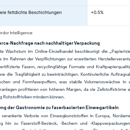
eie fettdichte Beschichtungen
+0.5%
rdor Intelligence
ce-Nachfrage nach nachhaltiger Verpackung
te Wachstum im Online-Einzelhandel beschleunigt die „Papierisi
e im Rahmen der Verpflichtungen zur erweiterten Herstellerverant
rtifizierte Fasern, recyclingfähige Formate und Kraftpapierquali
ne die Tragfähigkeit zu beeinträchtigen. Kontinuierliche Auftrags
schen und Formfaserpuffern, was stabile Volumenzuwächse in alle
eranlagen profitieren von höheren Margen, da sie Zellstoffström
ig Rohstoffrisiken mindern können.
ung der Gastronomie zu faserbasierten Einwegartikeln
h verankerte Verbote von Einwegkunststoffen in Europa, Nordame
ng hin zu Faserstoff-Besteck, -Bechern und -Klappverpackungen 