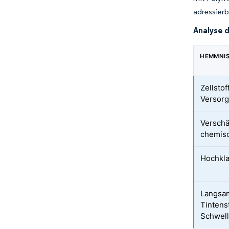
adressierb
Analyse 
HEMMNI
Zellstof
Versor
Verschä
chemisc
Hochkla
Langsa
Tintens
Schwel