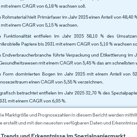
 mit einem CAGR von 6,18 % wachsen soll.
 Rohmaterial hielt Primärfaser im Jahr 2025 einen Anteil von 48,40 
 mit einem CAGR von 5,15 % wachsen.
 Funktionalität entfielen im Jahr 2025 58,10 % des Umsatzante
mikrobielle Papiere bis 2031 mit einem CAGR von 5,10 % wachsen so
 Endverbraucherbranche führte Verpackung und Etikettierung im J
Gesundheitswesen mit einem CAGR von 5,45 % das am schnellsten w
 Form dominierten Bogen im Jahr 2025 mit einem Anteil von 52,
nosezeitraum einen CAGR von 5,55 % verzeichnen.
rafisch betrachtet entfielen im Jahr 2025 32,70 % des Spezialpapi
2031 mit einem CAGR von 6,05 %.
Die Marktgröße und Prognosezahlen in diesem Bericht werden mithi
ce erstellt und mit den neuesten verfügbaren Daten und Erkenntnisse
 Trends und Erkenntnisse im Spezialpapiermarkt