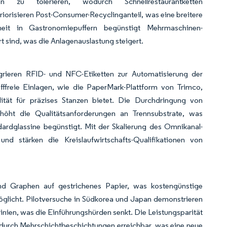
u tolerieren, wodurch Schnellrestaurantketten
iorisieren Post-Consumer-Recyclinganteil, was eine breitere
rheit in Gastronomiepuffern begünstigt Mehrmaschinen-
t sind, was die Anlagenauslastung steigert.
grieren RFID- und NFC-Etiketten zur Automatisierung der
ffreie Einlagen, wie die PaperMark-Plattform von Trimco,
ilität für präzises Stanzen bietet. Die Durchdringung von
höht die Qualitätsanforderungen an Trennsubstrate, was
dardglassine begünstigt. Mit der Skalierung des Omnikanal-
nd stärken die Kreislaufwirtschafts-Qualifikationen von
und Graphen auf gestrichenes Papier, was kostengünstige
öglicht. Pilotversuche in Südkorea und Japan demonstrieren
inien, was die Einführungshürden senkt. Die Leistungsparität
t durch Mehrschichtbeschichtungen erreichbar, was eine neue