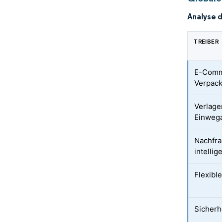
Analyse 
TREIBER
E-Comm
Verpac
Verlage
Einwega
Nachfra
intellig
Flexibl
Sicherh