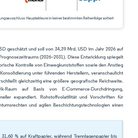
ungsausschluss: Hauptakteure in keiner bestimmten Reihenfolge sortiert
SD geschätzt und soll von 34,39 Mrd. USD im Jahr 2026 auf
rognosezeitraums (2026–2031). Diese Entwicklung spiegelt
torische Kontrolle von Einwegkunststoffen sowie den Anstieg
 Konsolidierung unter führenden Herstellern, veranschaulicht
schließt gleichzeitig eine größere geografische Reichweite.
fik-Raum auf Basis von E-Commerce-Durchdringung,
ler expandiert. Rohstoffvolatilität und Vorschriften für
gentumsrechten und agilen Beschichtungstechnologien einen
n 31,60 % auf Kraftpapier, während Trennlagenpapier bis