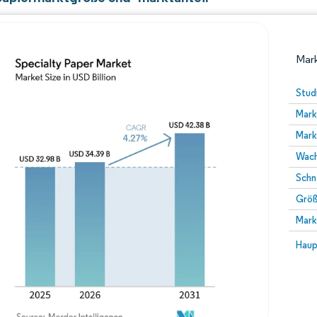
Mark
Stud
Mark
Mark
Wach
Schn
Größ
Bild © Mordor Intelligence. Wiederverwendung erfor
Mark
Bild 
Haup