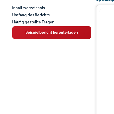
Inhaltsverzeichnis
Marktgröße und -anteil
Umfang des Berichts
Häufig gestellte Fragen
Marktanalyse
Trends und Einblicke
Segmentanalyse
Geografische Analyse
Wettbewerbslandschaft
Hauptakteure
Branchenentwicklungen