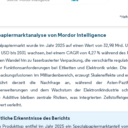
*Haft
papiermarktanalyse von Mordor Intelligence
alpapiermarkt wurde im Jahr 2025 auf einen Wert von 32,98 Mrd. U
. USD bis 2031 wachsen, bei einem CAGR von 4,27 % während des P
en Wandel hin zu faserbasierter Verpackung, die verschärfte regula
ter Funktionsanforderungen bei Etiketten und Elektronik wider. Die
ackungsfusionen im Milliardenbereich, erzeugt Skaleneffekte und er
ührt derzeit die Nachfrage an, während der Asien-Pazi
serweiterungen und dem Wachstum der Elektronikindustrie schnel
 Additive bleiben zentrale Risiken, was integrierten Zellstoffei
rt verleiht.
liche Erkenntnisse des Berichts
 Produkttyp entfiel im Jahr 2025 ein Spezialpapiermarktanteil vo