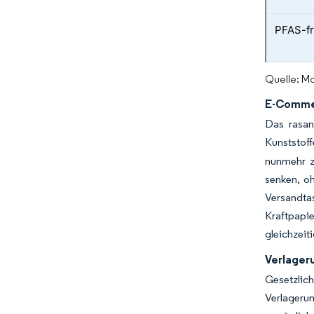
PFAS-fr
Quelle: Mo
E-Commer
Das rasan
Kunststoff
nunmehr ze
senken, oh
Versandta
Kraftpapi
gleichzeit
Verlager
Gesetzlic
Verlageru