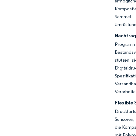
ermögli
Kompostier
Sammel- u
Umrüstunge
Nachfrag
Programme
Bestandsv
stützen s
Digitaldr
Spezifika
Versandha
Verarbeit
Flexible 
Druckfort
Sensoren,
die Kompat
mit Polyme