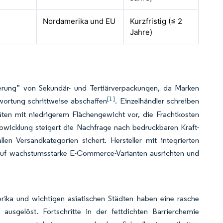
Nordamerika und EU
Kurzfristig (≤ 2
Jahre)
erung” von Sekundär- und Tertiärverpackungen, da Marken
[1]
wortung schrittweise abschaffen
. Einzelhändler schreiben
täten mit niedrigerem Flächengewicht vor, die Frachtkosten
abwicklung steigert die Nachfrage nach bedruckbaren Kraft-
n Versandkategorien sichert. Hersteller mit integrierten
e auf wachstumsstarke E-Commerce-Varianten ausrichten und
rika und wichtigen asiatischen Städten haben eine rasche
ausgelöst. Fortschritte in der fettdichten Barrierchemie