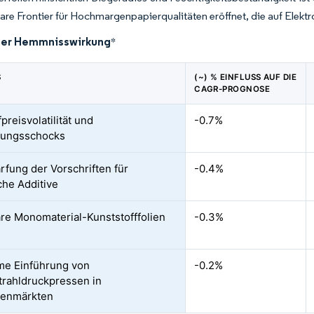
are Frontier für Hochmargenpapierqualitäten eröffnet, die auf Elektro
der Hemmnisswirkung
*
S
(~) % EINFLUSS AUF DIE
CAGR-PROGNOSE
fpreisvolatilität und
-0.7%
gungsschocks
rfung der Vorschriften für
-0.4%
he Additive
re Monomaterial-Kunststofffolien
-0.3%
me Einführung von
-0.2%
trahldruckpressen in
lenmärkten