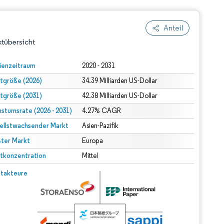
Anteil
tübersicht
ienzeitraum
2020 - 2031
tgröße (2026)
34.39 Milliarden US-Dollar
tgröße (2031)
42.38 Milliarden US-Dollar
stumsrate (2026 - 2031)
4.27% CAGR
ellstwachsender Markt
Asien-Pazifik
ter Markt
dert Namensnennung gemäß CC BY 4.0.
Europa
tkonzentration
Mittel
© Mordor Intelligence. Wiederverwendung erfordert Namensnennung gemäß CC BY 4.0.
takteure