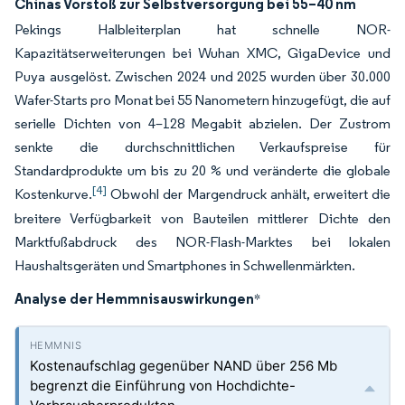
Chinas Vorstoß zur Selbstversorgung bei 55–40 nm
Pekings Halbleiterplan hat schnelle NOR-
Kapazitätserweiterungen bei Wuhan XMC, GigaDevice und
Puya ausgelöst. Zwischen 2024 und 2025 wurden über 30.000
Wafer-Starts pro Monat bei 55 Nanometern hinzugefügt, die auf
serielle Dichten von 4–128 Megabit abzielen. Der Zustrom
senkte die durchschnittlichen Verkaufspreise für
Standardprodukte um bis zu 20 % und veränderte die globale
[4]
Kostenkurve.
Obwohl der Margendruck anhält, erweitert die
breitere Verfügbarkeit von Bauteilen mittlerer Dichte den
Marktfußabdruck des NOR-Flash-Marktes bei lokalen
Haushaltsgeräten und Smartphones in Schwellenmärkten.
Analyse der Hemmnisauswirkungen
*
Kostenaufschlag gegenüber NAND über 256 Mb
begrenzt die Einführung von Hochdichte-