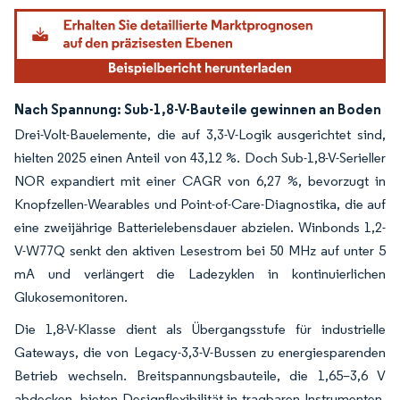
Nach Spannung: Sub-1,8-V-Bauteile gewinnen an Boden
Drei-Volt-Bauelemente, die auf 3,3-V-Logik ausgerichtet sind,
hielten 2025 einen Anteil von 43,12 %. Doch Sub-1,8-V-Serieller
NOR expandiert mit einer CAGR von 6,27 %, bevorzugt in
Knopfzellen-Wearables und Point-of-Care-Diagnostika, die auf
eine zweijährige Batterielebensdauer abzielen. Winbonds 1,2-
V-W77Q senkt den aktiven Lesestrom bei 50 MHz auf unter 5
mA und verlängert die Ladezyklen in kontinuierlichen
Glukosemonitoren.
Die 1,8-V-Klasse dient als Übergangsstufe für industrielle
Gateways, die von Legacy-3,3-V-Bussen zu energiesparenden
Betrieb wechseln. Breitspannungsbauteile, die 1,65–3,6 V
abdecken, bieten Designflexibilität in tragbaren Instrumenten,