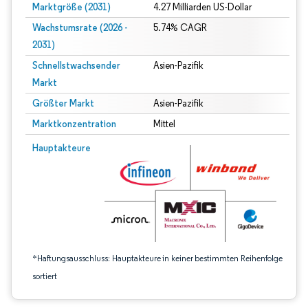
Marktgröße (2031)
4.27 Milliarden US-Dollar
Wachstumsrate (2026 -
5.74% CAGR
2031)
Schnellstwachsender
Asien-Pazifik
Markt
Größter Markt
Asien-Pazifik
Marktkonzentration
Mittel
Bild © Mordor Intelligence. Wiederverwendung erfordert Namensnennung gem
Hauptakteure
*Haftungsausschluss: Hauptakteure in keiner bestimmten Reihenfolge
sortiert