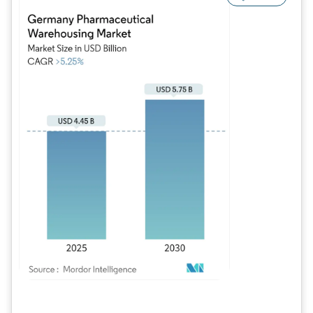
Bild © Mordor Intelligence. Wiederverwendung erfordert Namensnennung gem