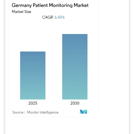
Bild © Mordor Intelligence. Wiederverwendung erfordert Namensnennung gem