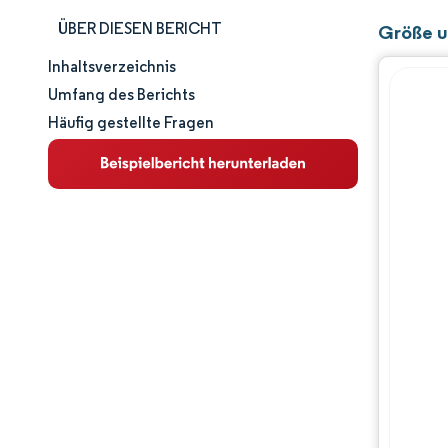
ÜBER DIESEN BERICHT
Größe u
Inhaltsverzeichnis
Marktgröße und -anteil
Umfang des Berichts
Häufig gestellte Fragen
Marktanalyse
Trends und Einblicke
Segmentanalyse
Geografische Analyse
Wettbewerbslandschaft
Hauptakteure
Branchenentwicklungen