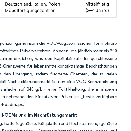
Deutschland, Italien, Polen,
Mittelfristig
Möbelfertigungszentren
(2–4 Jahre)
begrenzen gemeinsam die VOC-Abgasemissionen für mehrere
telfreie Pulververfahren. Anlagen, die jährlich mehr als 200
ahren erreichen, was den Kapitaleinsatz für geschlossene
S-Grenzwerte für lebensmittelkontaktfähige Beschichtungen
den Übergang, indem fluorierte Chemien, die in vielen
obil-Nachlackierungsmarkt ist nun eine VOC-Kennzeichnung
allacke auf 840 g/L – eine Politikhaltung, die in anderen
 zunehmend den Einsatz von Pulver als „beste verfügbare
elt-Roadmaps.
il-OEMs und im Nachrüstungsmarkt
ung: Batteriegehäuse, Kühlplatten und Hochspannungsgehäuse
e Beschichtungen. Automobilhersteller setzen daher auf