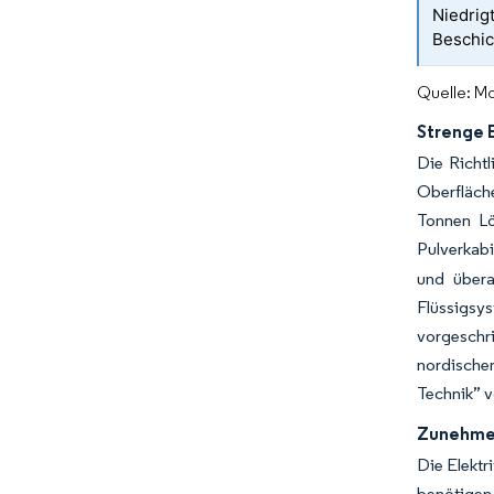
Niedrig
Beschic
Quelle: Mo
Strenge 
Die Richt
Oberfläche
Tonnen Lö
Pulverkabi
und übera
Flüssigsy
vorgeschr
nordische
Technik” v
Zunehmen
Die Elektr
benötigen