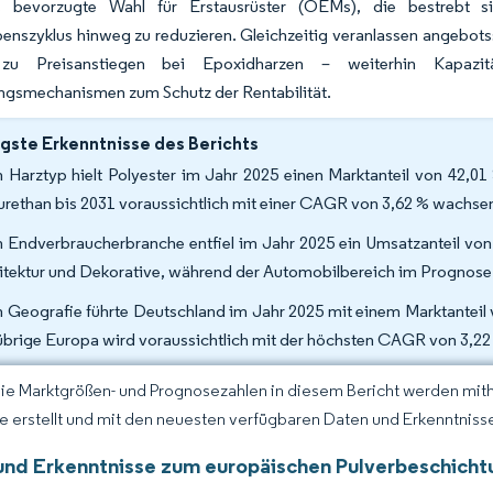
ls bevorzugte Wahl für Erstausrüster (OEMs), die bestrebt 
enszyklus hinweg zu reduzieren. Gleichzeitig veranlassen angebots
zu Preisanstiegen bei Epoxidharzen – weiterhin Kapazität
ngsmechanismen zum Schutz der Rentabilität.
gste Erkenntnisse des Berichts
 Harztyp hielt Polyester im Jahr 2025 einen Marktanteil von 42,
urethan bis 2031 voraussichtlich mit einer CAGR von 3,62 % wachsen
 Endverbraucherbranche entfiel im Jahr 2025 ein Umsatzanteil vo
itektur und Dekorative, während der Automobilbereich im Prognosez
 Geografie führte Deutschland im Jahr 2025 mit einem Marktanteil
übrige Europa wird voraussichtlich mit der höchsten CAGR von 3,22
Die Marktgrößen- und Prognosezahlen in diesem Bericht werden mit
ce erstellt und mit den neuesten verfügbaren Daten und Erkenntnissen
und Erkenntnisse zum europäischen Pulverbeschich