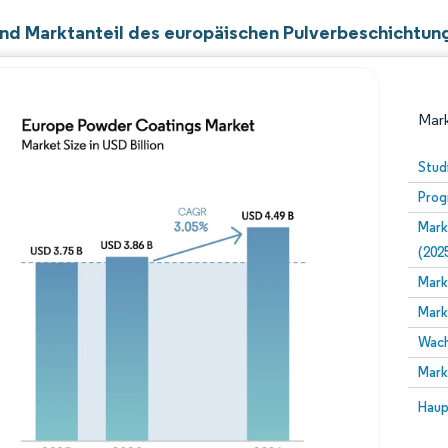
nd Marktanteil des europäischen Pulverbeschichtu
Mark
Stud
Prog
Mark
(202
Mark
Mark
Bild © Mordor Intelligence. Wiederverwendung erfor
Wach
Mark
Bild 
Haup