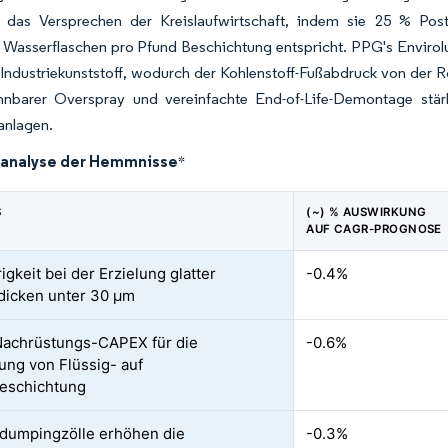
t das Versprechen der Kreislaufwirtschaft, indem sie 25 % Post
 Wasserflaschen pro Pfund Beschichtung entspricht. PPG's Envirolux
Industriekunststoff, wodurch der Kohlenstoff-Fußabdruck von der 
nbarer Overspray und vereinfachte End-of-Life-Demontage stär
anlagen.
analyse der Hemmnisse
*
S
(~) % AUSWIRKUNG
AUF CAGR-PROGNOSE
gkeit bei der Erzielung glatter
-0.4%
dicken unter 30 µm
achrüstungs-CAPEX für die
-0.6%
ung von Flüssig- auf
eschichtung
dumpingzölle erhöhen die
-0.3%