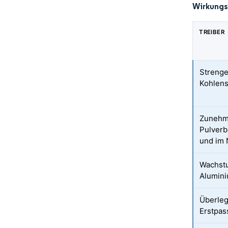
Wirkungs
TREIBER
Streng
Kohlens
Zunehm
Pulver
und im 
Wachstu
Alumini
Überleg
Erstpas