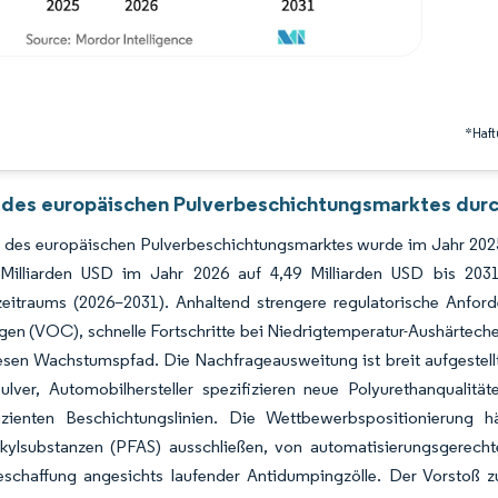
*Haft
 des europäischen Pulverbeschichtungsmarktes durc
 des europäischen Pulverbeschichtungsmarktes wurde im Jahr 2025 
 Milliarden USD im Jahr 2026 auf 4,49 Milliarden USD bis 2
eitraums (2026–2031). Anhaltend strengere regulatorische Anforde
en (VOC), schnelle Fortschritte bei Niedrigtemperatur-Aushärtech
esen Wachstumspfad. Die Nachfrageausweitung ist breit aufgestellt: 
pulver, Automobilhersteller spezifizieren neue Polyurethanquali
fizienten Beschichtungslinien. Die Wettbewerbspositionierung
alkylsubstanzen (PFAS) ausschließen, von automatisierungsgerecht
eschaffung angesichts laufender Antidumpingzölle. Der Vorstoß zu