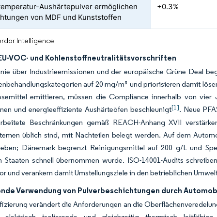
temperatur-Aushärtepulver ermöglichen
+0.3%
htungen von MDF und Kunststoffen
rdor Intelligence
EU-VOC- und Kohlenstoffneutralitätsvorschriften
linie über Industrieemissionen und der europäische Grüne Deal 
nbehandlungskategorien auf 20 mg/m³ und priorisieren damit lösemit
semittel emittieren, müssen die Compliance innerhalb von vier J
[1]
nen und energieeffiziente Aushärteöfen beschleunigt
. Neue PFA
rbeitete Beschränkungen gemäß REACH-Anhang XVII verstärken 
stemen üblich sind, mit Nachteilen belegt werden. Auf dem Autom
ieben; Dänemark begrenzt Reinigungsmittel auf 200 g/L und Spezi
n Staaten schnell übernommen wurde. ISO-14001-Audits schreiben
or und verankern damit Umstellungsziele in den betrieblichen Umw
de Verwendung von Pulverbeschichtungen durch Automob
ifizierung verändert die Anforderungen an die Oberflächenveredel
 elektrisch isolierende und gleichzeitig thermisch leitfähig