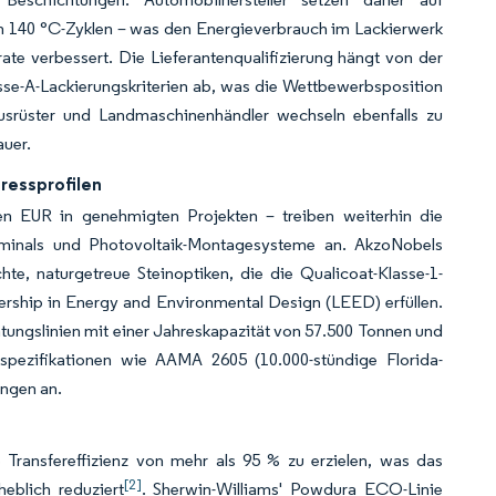
en 140 °C-Zyklen – was den Energieverbrauch im Lackierwerk
ate verbessert. Die Lieferantenqualifizierung hängt von der
se-A-Lackierungskriterien ab, was die Wettbewerbsposition
ugausrüster und Landmaschinenhändler wechseln ebenfalls zu
auer.
ressprofilen
den EUR in genehmigten Projekten – treiben weiterhin die
erminals und Photovoltaik-Montagesysteme an. AkzoNobels
te, naturgetreue Steinoptiken, die die Qualicoat-Klasse-1-
ership in Energy and Environmental Design (LEED) erfüllen.
tungslinien mit einer Jahreskapazität von 57.500 Tonnen und
sspezifikationen wie AAMA 2605 (10.000-stündige Florida-
ungen an.
ransfereffizienz von mehr als 95 % zu erzielen, was das
[2]
heblich reduziert
. Sherwin-Williams' Powdura ECO-Linie