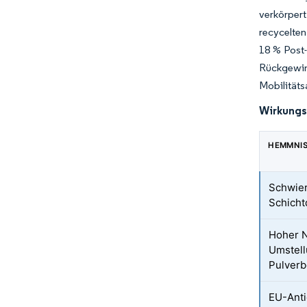
verkörper
recycelten
18 % Post-
Rückgewin
Mobilitäts
Wirkungs
HEMMNI
Schwieri
Schicht
Hoher N
Umstell
Pulverb
EU-Anti