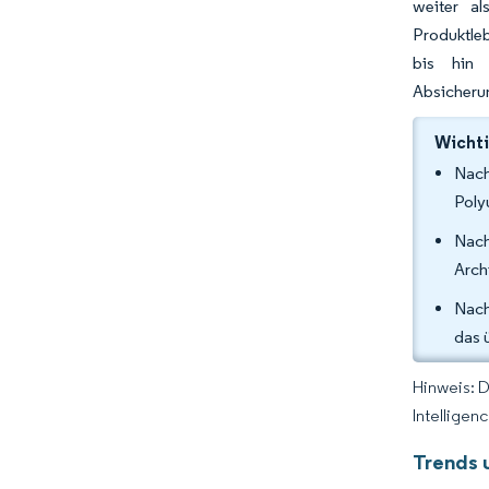
weiter a
Produktleb
bis hin 
Absicheru
Wichti
Nach
Poly
Nach
Arch
Nach
das 
Hinweis: 
Intelligen
Trends 