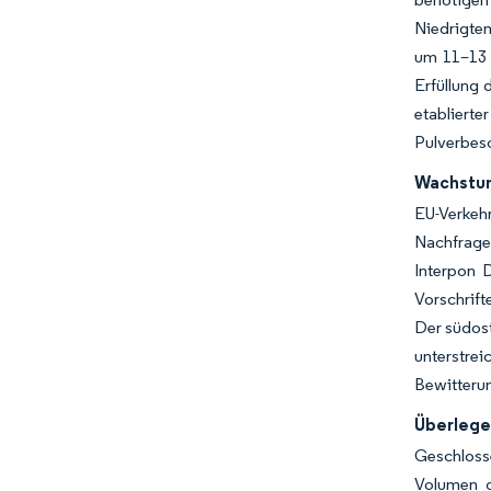
Niedrigtem
um 11–13 %
Erfüllung
etabliert
Pulverbesc
Wachstum
EU-Verkeh
Nachfrage
Interpon D
Vorschrift
Der südost
unterstre
Bewitterun
Überlege
Geschloss
Volumen ge