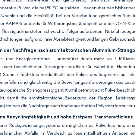
peratur-Pulver, die bei 80 °C aushärten – gegenüber den bisherig
 senkt und die Flexibilität bei der Verarbeitung gemischter Substr
 der AAMA-Standards für Witterungsbeständigkeit und der OEM-Klas
er Flüssiglackhersteller schwächt. Felgenaufarbeiter, Nutzfahrze
hichtungen aufgrund ihrer Abriebfestigkeit und langen Gebrauchsd
 der Nachfrage nach architektonischen Aluminium-Strangp
rs- und Energiekorridore – unterstützt durch mehr als 7 Milliar
 nach beschichteten Strangpressprofilen für Bahnhöfe, Hafent
 Stone Effect-Linie verdeutlicht den Fokus des Segments auf leich
en erfüllen und gleichzeitig die Bewertungsanforderungen des Lead
europäische Strangpressgigant Alumil betreibt acht Pulverbeschich
icht damit die architektonische Bedeutung der Region. Leistung
g) treiben die Nachfrage nach hochdauerhaften Polyesterformulier
ne Recyclingfähigkeit und hohe Erstpass-Transfereffizienz
ene Rückgewinnungssysteme ermöglichen es Pulverkabinen, eine T
fährlicher Abfälle im Vergleich zu lösemittelhaltigen Anlagen er