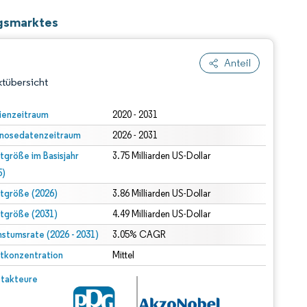
ngsmarktes
Anteil
tübersicht
ienzeitraum
2020 - 2031
nosedatenzeitraum
2026 - 2031
tgröße im Basisjahr
3.75 Milliarden US-Dollar
5)
tgröße (2026)
3.86 Milliarden US-Dollar
tgröße (2031)
4.49 Milliarden US-Dollar
dert Namensnennung gemäß CC BY 4.0.
stumsrate (2026 - 2031)
3.05% CAGR
tkonzentration
Mittel
© Mordor Intelligence. Wiederverwendung erfordert Namensnennung gemäß CC BY 4.0.
takteure