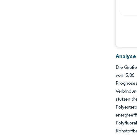
Analyse
Die Größe
von 3,86
Prognosez
Verbindung
stützen di
Polyester
energieef
Polyfluor
Rohstoffb