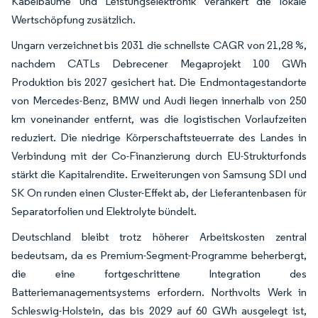
Kabelbäume und Leistungselektronik verankert die lokale
Wertschöpfung zusätzlich.
Ungarn verzeichnet bis 2031 die schnellste CAGR von 21,28 %,
nachdem CATLs Debrecener Megaprojekt 100 GWh
Produktion bis 2027 gesichert hat. Die Endmontagestandorte
von Mercedes-Benz, BMW und Audi liegen innerhalb von 250
km voneinander entfernt, was die logistischen Vorlaufzeiten
reduziert. Die niedrige Körperschaftsteuerrate des Landes in
Verbindung mit der Co-Finanzierung durch EU-Strukturfonds
stärkt die Kapitalrendite. Erweiterungen von Samsung SDI und
SK On runden einen Cluster-Effekt ab, der Lieferantenbasen für
Separatorfolien und Elektrolyte bündelt.
Deutschland bleibt trotz höherer Arbeitskosten zentral
bedeutsam, da es Premium-Segment-Programme beherbergt,
die eine fortgeschrittene Integration des
Batteriemanagementsystems erfordern. Northvolts Werk in
Schleswig-Holstein, das bis 2029 auf 60 GWh ausgelegt ist,