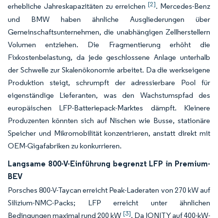
[2]
erhebliche Jahreskapazitäten zu erreichen
. Mercedes-Benz
und BMW haben ähnliche Ausgliederungen über
Gemeinschaftsunternehmen, die unabhängigen Zellherstellern
Volumen entziehen. Die Fragmentierung erhöht die
Fixkostenbelastung, da jede geschlossene Anlage unterhalb
der Schwelle zur Skalenökonomie arbeitet. Da die werkseigene
Produktion steigt, schrumpft der adressierbare Pool für
eigenständige Lieferanten, was den Wachstumspfad des
europäischen LFP-Batteriepack-Marktes dämpft. Kleinere
Produzenten könnten sich auf Nischen wie Busse, stationäre
Speicher und Mikromobilität konzentrieren, anstatt direkt mit
OEM-Gigafabriken zu konkurrieren.
Langsame 800-V-Einführung begrenzt LFP in Premium-
BEV
Porsches 800-V-Taycan erreicht Peak-Laderaten von 270 kW auf
Silizium-NMC-Packs; LFP erreicht unter ähnlichen
[3]
Bedingungen maximal rund 200 kW
. Da IONITY auf 400-kW-