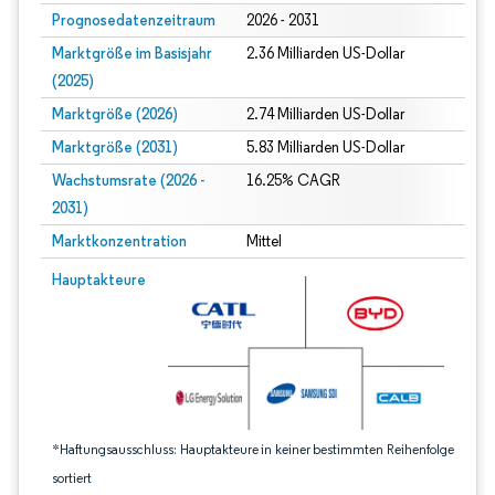
Prognosedatenzeitraum
2026 - 2031
Marktgröße im Basisjahr
2.36 Milliarden US-Dollar
(2025)
Marktgröße (2026)
2.74 Milliarden US-Dollar
Marktgröße (2031)
5.83 Milliarden US-Dollar
Wachstumsrate (2026 -
16.25% CAGR
2031)
Marktkonzentration
Mittel
Bild © Mordor Intelligence. Wiederverwendung erfordert Namensnennung gem
Hauptakteure
*Haftungsausschluss: Hauptakteure in keiner bestimmten Reihenfolge
sortiert