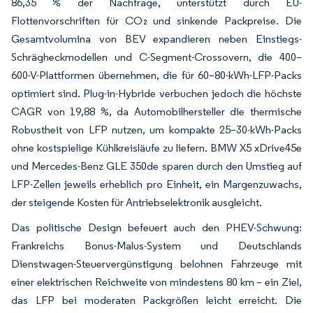
86,35 % der Nachfrage, unterstützt durch EU-
Flottenvorschriften für CO₂ und sinkende Packpreise. Die
Gesamtvolumina von BEV expandieren neben Einstiegs-
Schrägheckmodellen und C-Segment-Crossovern, die 400–
600-V-Plattformen übernehmen, die für 60–80-kWh-LFP-Packs
optimiert sind. Plug-in-Hybride verbuchen jedoch die höchste
CAGR von 19,88 %, da Automobilhersteller die thermische
Robustheit von LFP nutzen, um kompakte 25–30-kWh-Packs
ohne kostspielige Kühlkreisläufe zu liefern. BMW X5 xDrive45e
und Mercedes-Benz GLE 350de sparen durch den Umstieg auf
LFP-Zellen jeweils erheblich pro Einheit, ein Margenzuwachs,
der steigende Kosten für Antriebselektronik ausgleicht.
Das politische Design befeuert auch den PHEV-Schwung:
Frankreichs Bonus-Malus-System und Deutschlands
Dienstwagen-Steuervergünstigung belohnen Fahrzeuge mit
einer elektrischen Reichweite von mindestens 80 km – ein Ziel,
das LFP bei moderaten Packgrößen leicht erreicht. Die