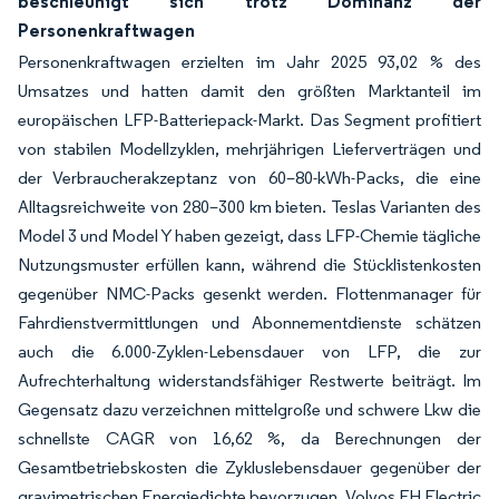
beschleunigt sich trotz Dominanz der
Personenkraftwagen
Personenkraftwagen erzielten im Jahr 2025 93,02 % des
Umsatzes und hatten damit den größten Marktanteil im
europäischen LFP-Batteriepack-Markt. Das Segment profitiert
von stabilen Modellzyklen, mehrjährigen Lieferverträgen und
der Verbraucherakzeptanz von 60–80-kWh-Packs, die eine
Alltagsreichweite von 280–300 km bieten. Teslas Varianten des
Model 3 und Model Y haben gezeigt, dass LFP-Chemie tägliche
Nutzungsmuster erfüllen kann, während die Stücklistenkosten
gegenüber NMC-Packs gesenkt werden. Flottenmanager für
Fahrdienstvermittlungen und Abonnementdienste schätzen
auch die 6.000-Zyklen-Lebensdauer von LFP, die zur
Aufrechterhaltung widerstandsfähiger Restwerte beiträgt. Im
Gegensatz dazu verzeichnen mittelgroße und schwere Lkw die
schnellste CAGR von 16,62 %, da Berechnungen der
Gesamtbetriebskosten die Zykluslebensdauer gegenüber der
gravimetrischen Energiedichte bevorzugen. Volvos FH Electric