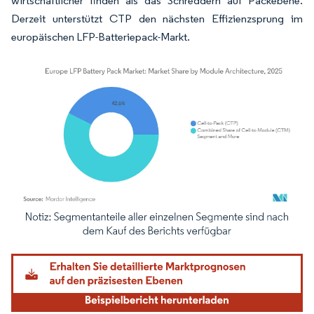
wirtschaftlicher finden als das Schreddern auf Packebene.
Derzeit unterstützt CTP den nächsten Effizienzsprung im
europäischen LFP-Batteriepack-Markt.
Bild © Mordor Intelligence. Wiederverwendung erfordert Namensnennung gemäß