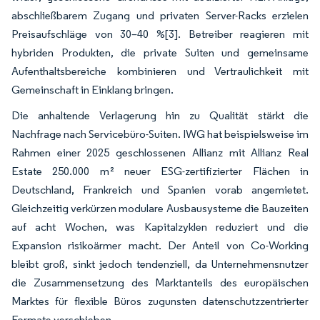
abschließbarem Zugang und privaten Server-Racks erzielen
Preisaufschläge von 30–40 %
[3]
. Betreiber reagieren mit
hybriden Produkten, die private Suiten und gemeinsame
Aufenthaltsbereiche kombinieren und Vertraulichkeit mit
Gemeinschaft in Einklang bringen.
Die anhaltende Verlagerung hin zu Qualität stärkt die
Nachfrage nach Servicebüro-Suiten. IWG hat beispielsweise im
Rahmen einer 2025 geschlossenen Allianz mit Allianz Real
Estate 250.000 m² neuer ESG-zertifizierter Flächen in
Deutschland, Frankreich und Spanien vorab angemietet.
Gleichzeitig verkürzen modulare Ausbausysteme die Bauzeiten
auf acht Wochen, was Kapitalzyklen reduziert und die
Expansion risikoärmer macht. Der Anteil von Co-Working
bleibt groß, sinkt jedoch tendenziell, da Unternehmensnutzer
die Zusammensetzung des Marktanteils des europäischen
Marktes für flexible Büros zugunsten datenschutzzentrierter
Formate verschieben.