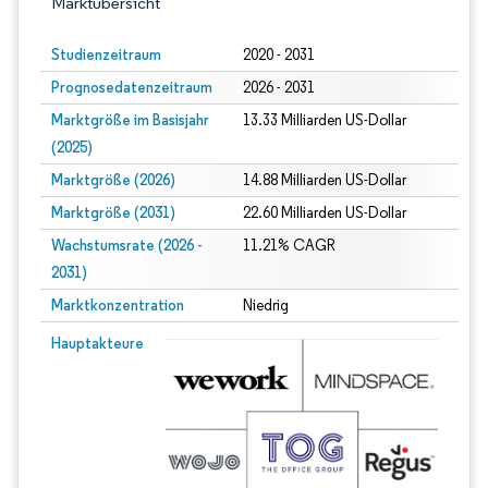
Marktübersicht
Studienzeitraum
2020 - 2031
Prognosedatenzeitraum
2026 - 2031
Marktgröße im Basisjahr
13.33 Milliarden US-Dollar
(2025)
Marktgröße (2026)
14.88 Milliarden US-Dollar
Marktgröße (2031)
22.60 Milliarden US-Dollar
Wachstumsrate (2026 -
11.21% CAGR
2031)
Marktkonzentration
Niedrig
Bild © Mordor Intelligence. Wiederverwendung erfordert Namensnennung gem
Hauptakteure