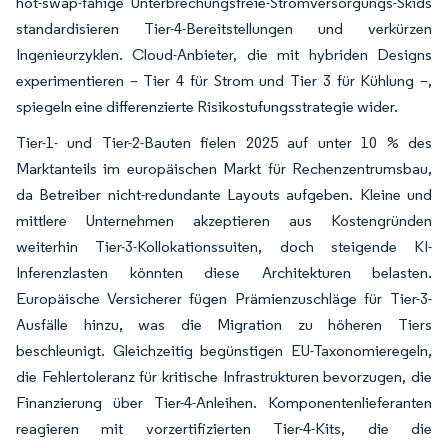
hot-swap-fähige Unterbrechungsfreie-Stromversorgungs-Skids
standardisieren Tier-4-Bereitstellungen und verkürzen
Ingenieurzyklen. Cloud-Anbieter, die mit hybriden Designs
experimentieren – Tier 4 für Strom und Tier 3 für Kühlung –,
spiegeln eine differenzierte Risikostufungsstrategie wider.
Tier-1- und Tier-2-Bauten fielen 2025 auf unter 10 % des
Marktanteils im europäischen Markt für Rechenzentrumsbau,
da Betreiber nicht-redundante Layouts aufgeben. Kleine und
mittlere Unternehmen akzeptieren aus Kostengründen
weiterhin Tier-3-Kollokationssuiten, doch steigende KI-
Inferenzlasten könnten diese Architekturen belasten.
Europäische Versicherer fügen Prämienzuschläge für Tier-3-
Ausfälle hinzu, was die Migration zu höheren Tiers
beschleunigt. Gleichzeitig begünstigen EU-Taxonomieregeln,
die Fehlertoleranz für kritische Infrastrukturen bevorzugen, die
Finanzierung über Tier-4-Anleihen. Komponentenlieferanten
reagieren mit vorzertifizierten Tier-4-Kits, die die