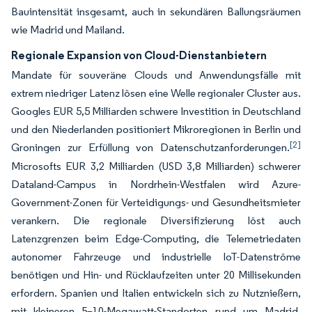
Bauintensität insgesamt, auch in sekundären Ballungsräumen
wie Madrid und Mailand.
Regionale Expansion von Cloud-Dienstanbietern
Mandate für souveräne Clouds und Anwendungsfälle mit
extrem niedriger Latenz lösen eine Welle regionaler Cluster aus.
Googles EUR 5,5 Milliarden schwere Investition in Deutschland
und den Niederlanden positioniert Mikroregionen in Berlin und
[2]
Groningen zur Erfüllung von Datenschutzanforderungen.
Microsofts EUR 3,2 Milliarden (USD 3,8 Milliarden) schwerer
Dataland-Campus in Nordrhein-Westfalen wird Azure-
Government-Zonen für Verteidigungs- und Gesundheitsmieter
verankern. Die regionale Diversifizierung löst auch
Latenzgrenzen beim Edge-Computing, die Telemetriedaten
autonomer Fahrzeuge und industrielle IoT-Datenströme
benötigen und Hin- und Rücklaufzeiten unter 20 Millisekunden
erfordern. Spanien und Italien entwickeln sich zu Nutznießern,
mit kleineren 5–10-Megawatt-Standorten rund um Madrid,