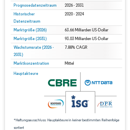
Prognosedatenzeitraum
2026 - 2031
Historischer
2020 - 2024
Datenzeitraum
Marktgröße (2026)
63.66 Milliarden US-Dollar
Marktgröße (2031)
93.03 Milliarden US-Dollar
Wachstumsrate (2026 -
7.88% CAGR
2031)
Marktkonzentration
Mittel
Bild © Mordor Intelligence. Wiederverwendung erfordert Namensnennung gem
Hauptakteure
*Haftungsausschluss: Hauptakteure in keiner bestimmten Reihenfolge
sortiert