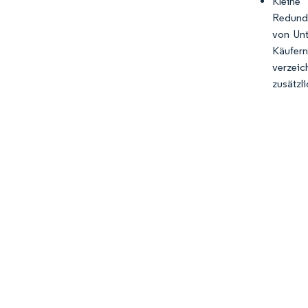
Kleine
Redunda
von Unt
Käufern
verzeic
zusätzl