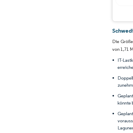
Schwedi
Die Größe
von 1,71 M
IT-Last
erreich
Doppelb
zunehm
Geplant
könnte 
Geplant
vorauss
Lagunen