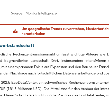
dor Intelligence. Wiederverwendung erfordert Namensnennung gemäß CC BY 4.0.
werbslandschaft
dische Rechenzentrumsbaumarkt umfasst wichtige Akteure wie D
cht fragmentierten Landschaft führt. Insbesondere intensivieren
mit einem primären Fokus auf Expansion und den Bau neuer Einrichtu
nden Nachfrage nach fortschrittlichen Datenverarbeitungs- und Spe
2023: EcoDataCenter, ein schwedisches Rechenzentrumsunternehme
EUR (184,3 Millionen USD). Die Mittel sind für den Ausbau der Infr
. Dieser Schritt stärkt nicht nur die Position von EcoDataCenter, s