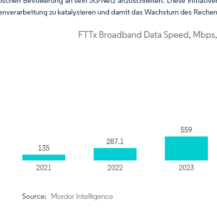
schen Bevölkerung an sein 5G-Netz anzuschließen. Diese Initiativen 
enverarbeitung zu katalysieren und damit das Wachstum des Reche