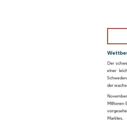
Bild © Mor
Wettbe
Der schwe
einer lei
Schweden, 
der wachse
November 
Millionen 
vorgesehen
Marktes.