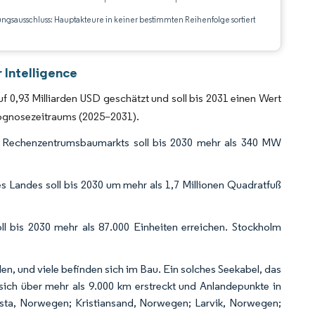
ungsausschluss: Hauptakteure in keiner bestimmten Reihenfolge sortiert
CC BY 4.0.
Intelligence
0,93 Milliarden USD geschätzt und soll bis 2031 einen Wert
rognosezeitraums (2025–2031).
en Rechenzentrumsbaumarkts soll bis 2030 mehr als 340 MW
Landes soll bis 2030 um mehr als 1,7 Millionen Quadratfuß
l bis 2030 mehr als 87.000 Einheiten erreichen. Stockholm
n, und viele befinden sich im Bau. Ein solches Seekabel, das
s sich über mehr als 9.000 km erstreckt und Anlandepunkte in
sta, Norwegen; Kristiansand, Norwegen; Larvik, Norwegen;