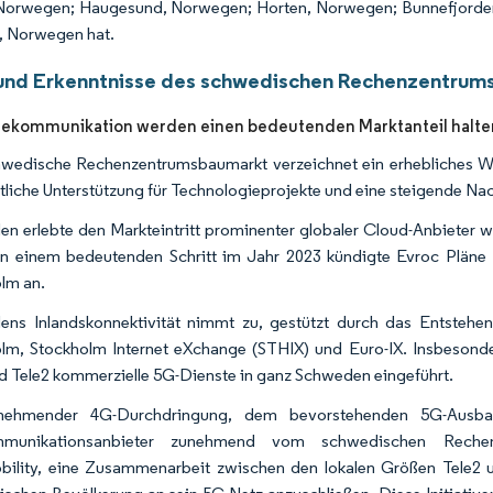
 Norwegen; Haugesund, Norwegen; Horten, Norwegen; Bunnefjorde
, Norwegen hat.
und Erkenntnisse des schwedischen Rechenzentrum
lekommunikation werden einen bedeutenden Marktanteil halte
wedische Rechenzentrumsbaumarkt verzeichnet ein erhebliches Wa
atliche Unterstützung für Technologieprojekte und eine steigende N
n erlebte den Markteintritt prominenter globaler Cloud-Anbieter w
In einem bedeutenden Schritt im Jahr 2023 kündigte Evroc Pläne
lm an.
ns Inlandskonnektivität nimmt zu, gestützt durch das Entstehe
lm, Stockholm Internet eXchange (STHIX) und Euro-IX. Insbesond
nd Tele2 kommerzielle 5G-Dienste in ganz Schweden eingeführt.
nehmender 4G-Durchdringung, dem bevorstehenden 5G-Ausba
mmunikationsanbieter zunehmend vom schwedischen Rechen
ility, eine Zusammenarbeit zwischen den lokalen Größen Tele2 u