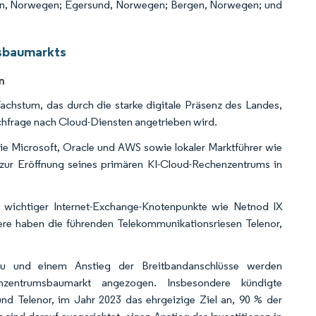
n, Norwegen; Egersund, Norwegen; Bergen, Norwegen; und
sbaumarkts
n
chstum, das durch die starke digitale Präsenz des Landes,
achfrage nach Cloud-Diensten angetrieben wird.
ie Microsoft, Oracle und AWS sowie lokaler Marktführer wie
 zur Eröffnung seines primären KI-Cloud-Rechenzentrums in
n wichtiger Internet-Exchange-Knotenpunkte wie Netnod IX
ere haben die führenden Telekommunikationsriesen Telenor,
u und einem Anstieg der Breitbandanschlüsse werden
zentrumsbaumarkt angezogen. Insbesondere kündigte
nd Telenor, im Jahr 2023 das ehrgeizige Ziel an, 90 % der