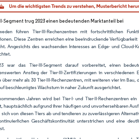
dor Intelligence. Wiederverwendung erfordert Namensnennung gemäß CC BY 4.0.
III-Segment trug 2023 einen bedeutenden Marktanteil bei
eden führen Tier-III-Rechenzentren mit fortschrittlichen Fun
ionen. Diese Zentren erreichen eine beeindruckende Verfügbarkeit v
cht. Angesichts des wachsenden Interesses an Edge- und Cloud-Kon
chtet.
23 war das Tier-III-Segment darauf vorbereitet, einen bedeut
nswerten Anstieg der Tier-III-Zertifizierungen in verschiedene
 über mehr als 30 Tier-III-Rechenzentren, mit weiteren vier im Bau, die
 auf beschleunigtes Wachstum in naher Zukunft ausgerichtet.
kommenden Jahren wird bei Tier-I- und Tier-II-Rechenzentren e
t, hauptsächlich aufgrund ihrer häufigen und unvorhersehbaren Ausf
sich von diesen Tiers ab und tendieren zu zuverlässigeren Alterna
ontinuierlichen Geschäftskontinuität unterstrichen und eine deutl
st.