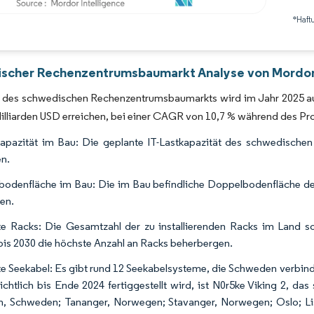
*Haft
Bild © Mordor Intelligence. Wiederverwendung erfordert Namensnennung gemäß 
scher Rechenzentrumsbaumarkt Analyse von Mordor 
 des schwedischen Rechenzentrumsbaumarkts wird im Jahr 2025 auf 
illiarden USD erreichen, bei einer CAGR von 10,7 % während des P
kapazität im Bau: Die geplante IT-Lastkapazität des schwedisch
en.
odenfläche im Bau: Die im Bau befindliche Doppelbodenfläche des 
en.
e Racks: Die Gesamtzahl der zu installierenden Racks im Land sol
bis 2030 die höchste Anzahl an Racks beherbergen.
e Seekabel: Es gibt rund 12 Seekabelsysteme, die Schweden verbinde
ichtlich bis Ende 2024 fertiggestellt wird, ist N0r5ke Viking 2, da
, Schweden; Tananger, Norwegen; Stavanger, Norwegen; Oslo; Li