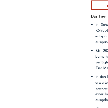
Bild © Mor
Das Tier-
In Schw
Kühlopt
entspri
ausgeri
Bis 20
bemerke
verfügte
Tier IV
In den 
erwarte
wenden 
einer k
ausgelö