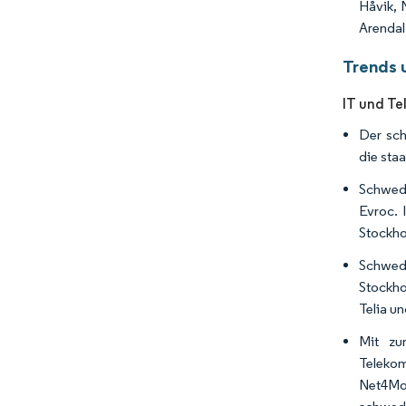
Håvik,
Arendal
Trends 
IT und Te
Der sch
die sta
Schwede
Evroc. 
Stockho
Schwede
Stockho
Telia u
Mit zu
Teleko
Net4Mob