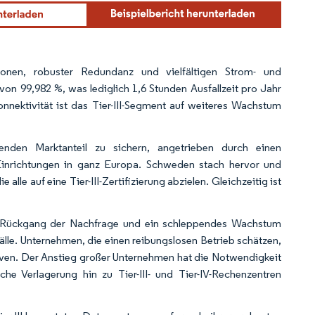
ktionen, robuster Redundanz und vielfältigen Strom- und
on 99,982 %, was lediglich 1,6 Stunden Ausfallzeit pro Jahr
nektivität ist das Tier-III-Segment auf weiteres Wachstum
enden Marktanteil zu sichern, angetrieben durch einen
n Einrichtungen in ganz Europa. Schweden stach hervor und
 alle auf eine Tier-III-Zertifizierung abzielen. Gleichzeitig ist
in Rückgang der Nachfrage und ein schleppendes Wachstum
älle. Unternehmen, die einen reibungslosen Betrieb schätzen,
tiven. Der Anstieg großer Unternehmen hat die Notwendigkeit
iche Verlagerung hin zu Tier-III- und Tier-IV-Rechenzentren