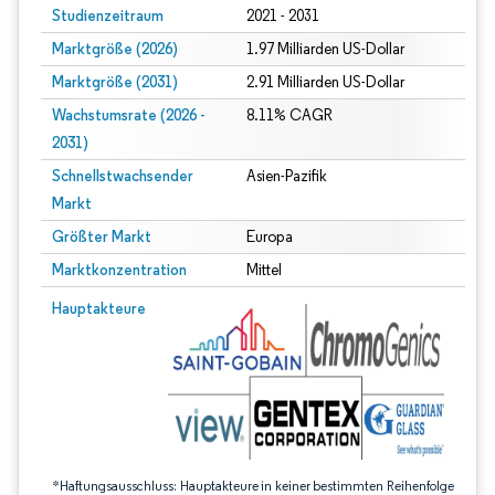
Studienzeitraum
2021 - 2031
Marktgröße (2026)
1.97 Milliarden US-Dollar
Marktgröße (2031)
2.91 Milliarden US-Dollar
Wachstumsrate (2026 -
8.11% CAGR
2031)
Schnellstwachsender
Asien-Pazifik
Markt
Größter Markt
Europa
Marktkonzentration
Mittel
Bild © Mordor Intelligence. Wiederverwendung erfordert Namensnennung gem
Hauptakteure
*Haftungsausschluss: Hauptakteure in keiner bestimmten Reihenfolge