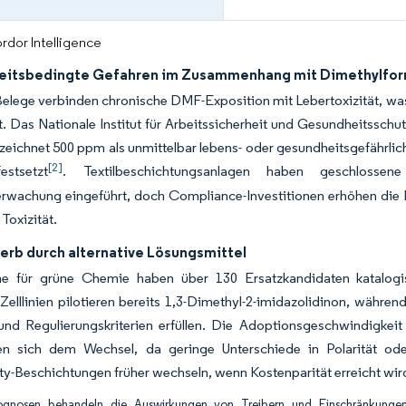
rdor Intelligence
itsbedingte Gefahren im Zusammenhang mit Dimethylfo
Belege verbinden chronische DMF-Exposition mit Lebertoxizität, was
t. Das Nationale Institut für Arbeitssicherheit und Gesundheitsschu
zeichnet 500 ppm als unmittelbar lebens- oder gesundheitsgefährlic
[2]
stsetzt
. Textilbeschichtungsanlagen haben geschlossene 
wachung eingeführt, doch Compliance-Investitionen erhöhen die Be
Toxizität.
rb durch alternative Lösungsmittel
 für grüne Chemie haben über 130 Ersatzkandidaten katalogisi
Zelllinien pilotieren bereits 1,3-Dimethyl-2-imidazolidinon, währe
 und Regulierungskriterien erfüllen. Die Adoptionsgeschwindigkeit 
en sich dem Wechsel, da geringe Unterschiede in Polarität o
-Beschichtungen früher wechseln, wenn Kostenparität erreicht wir
ognosen behandeln die Auswirkungen von Treibern und Einschränkungen 