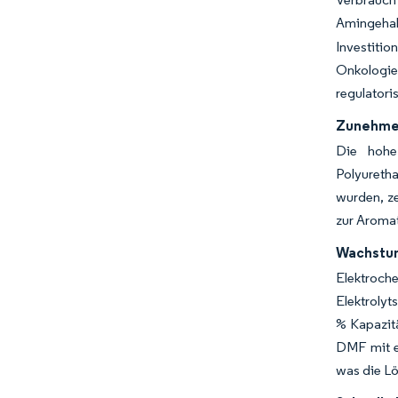
Amingehal
Investitio
Onkologie
regulatori
Zunehmen
Die hohe
Polyureth
wurden, ze
zur Aromat
Wachstum
Elektroche
Elektrolyt
% Kapazitä
DMF mit e
was die Lö