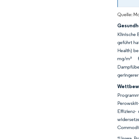
Quelle: Mo
Gesundhe
Klinische 
geführt ha
Health) be
mg/m³ fe
Dampfüber
geringerer 
Wettbewe
Programme
Perowskit-
Effizienz-
widersetz
Commodity
*Unsere Pr