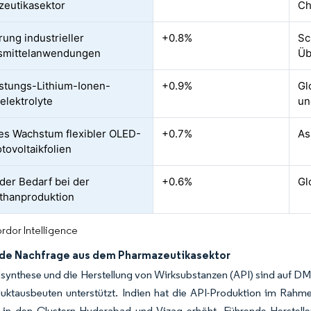
eutikasektor
Ch
rung industrieller
+0.8%
Sc
smittelanwendungen
Üb
stungs-Lithium-Ionen-
+0.9%
Gl
elektrolyte
un
es Wachstum flexibler OLED-
+0.7%
As
tovoltaikfolien
der Bedarf bei der
+0.6%
Gl
thanproduktion
rdor Intelligence
e Nachfrage aus dem Pharmazeutikasektor
synthese und die Herstellung von Wirksubstanzen (API) sind auf D
uktausbeuten unterstützt. Indien hat die API-Produktion im Rah
 in den Clustern Hyderabad und Vizag erhöht. Führende Herstel