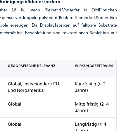
F-Reinigungsbäder erfordern
n über 15 %, wenn Bleihalid-Vorläufer in DMF-reichen
. Ebenso verdoppeln polymere lichtemittierende Dioden ihre
ole erzeugen. Da Displayfabriken auf faltbare Substrate
leichmäßige Beschichtung von mikrodünnen Schichten auf
GEOGRAFISCHE RELEVANZ
WIRKUNGSZEITRAUM
Global, insbesondere EU
Kurzfristig (≤ 2
und Nordamerika
Jahre)
Global
Mittelfristig (2–4
Jahre)
Global
Langfristig (≥ 4
Jahre)