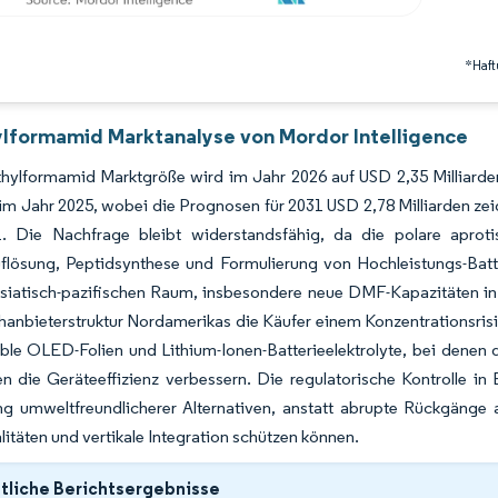
*Haft
lformamid Marktanalyse von Mordor Intelligence
hylformamid Marktgröße wird im Jahr 2026 auf USD 2,35 Milliard
 im Jahr 2025, wobei die Prognosen für 2031 USD 2,78 Milliarden z
. Die Nachfrage bleibt widerstandsfähig, da die polare aprot
flösung, Peptidsynthese und Formulierung von Hochleistungs-Batt
siatisch-pazifischen Raum, insbesondere neue DMF-Kapazitäten in I
hanbieterstruktur Nordamerikas die Käufer einem Konzentrationsri
ible OLED-Folien und Lithium-Ionen-Batterieelektrolyte, bei denen
en die Geräteeffizienz verbessern. Die regulatorische Kontrolle in
ng umweltfreundlicherer Alternativen, anstatt abrupte Rückgänge 
litäten und vertikale Integration schützen können.
liche Berichtsergebnisse