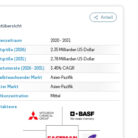
Anteil
tübersicht
ienzeitraum
2020 - 2031
tgröße (2026)
2.35 Milliarden US-Dollar
tgröße (2031)
2.78 Milliarden US-Dollar
stumsrate (2026 - 2031)
3.45% CAGR
ellstwachsender Markt
Asien-Pazifik
ter Markt
dert Namensnennung gemäß CC BY 4.0.
Asien-Pazifik
tkonzentration
Mittel
© Mordor Intelligence. Wiederverwendung erfordert Namensnennung gemäß CC BY 4.0.
takteure