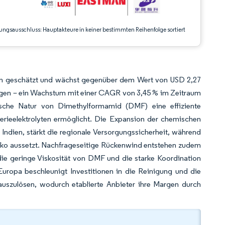
ungsausschluss: Hauptakteure in keiner bestimmten Reihenfolge sortiert
en geschätzt und wächst gegenüber dem Wert von USD 2,27
eigen – ein Wachstum mit einer CAGR von 3,45 % im Zeitraum
ische Natur von Dimethylformamid (DMF) eine effiziente
erieelektrolyten ermöglicht. Die Expansion der chemischen
ndien, stärkt die regionale Versorgungssicherheit, während
siko aussetzt. Nachfrageseitige Rückenwind entstehen zudem
 die geringe Viskosität von DMF und die starke Koordination
 Europa beschleunigt Investitionen in die Reinigung und die
auszulösen, wodurch etablierte Anbieter ihre Margen durch