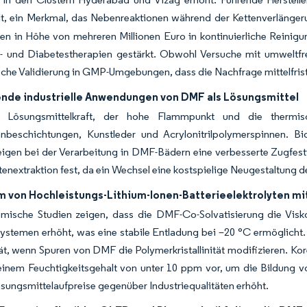
t, ein Merkmal, das Nebenreaktionen während der Kettenverlänger
nen in Höhe von mehreren Millionen Euro in kontinuierliche Reinigu
- und Diabetestherapien gestärkt. Obwohl Versuche mit umweltfre
sche Validierung in GMP-Umgebungen, dass die Nachfrage mittelfristi
de industrielle Anwendungen von DMF als Lösungsmittel
 Lösungsmittelkraft, der hohe Flammpunkt und die thermis
anbeschichtungen, Kunstleder und Acrylonitrilpolymerspinnen. Bio
igen bei der Verarbeitung in DMF-Bädern eine verbesserte Zugfest
enextraktion fest, da ein Wechsel eine kostspielige Neugestaltung
 von Hochleistungs-Lithium-Ionen-Batterieelektrolyten m
mische Studien zeigen, dass die DMF-Co-Solvatisierung die Viskos
systemen erhöht, was eine stabile Entladung bei –20 °C ermöglicht.
t, wenn Spuren von DMF die Polymerkristallinität modifizieren. Kor
inem Feuchtigkeitsgehalt von unter 10 ppm vor, um die Bildung vo
sungsmittelaufpreise gegenüber Industriequalitäten erhöht.