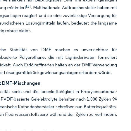
[1]
ung minimiert
. Multinationale Auftragshersteller haben mit
ngsanlagen reagiert und so eine zuverlässige Versorgung für
undlicheren Lösungsmitteln laufen, bedeutet die langsame
g robust bleibt.
che Stabilität von DMF machen es unverzichtbar für
basierte Polyurethane, die mit Ligninderivaten formuliert
igkeit. Auch Erdölraffinerien halten an der DMF-Verwendung
 der Lösungsmittelrückgewinnungsanlagen erfordern würde.
it DMF-Mischungen
ität senkt und die Ionenleitfähigkeit in Propylencarbonat-
 PVDF-basierte Gelelektrolyte behalten nach 1.000 Zyklen 94
eanische Kathodenhersteller schreiben nun Batteriequalitäts-
n Fluorwasserstoffsäure während der Zyklen zu verhindern,