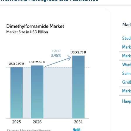
Mark
Stud
Mark
Mark
Wach
Schn
Größ
Bild © Mordor Intelligence. Wiederverwendung erfor
Mark
Bild 
Haup