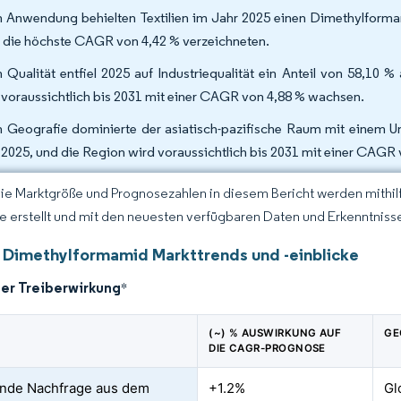
 Anwendung behielten Textilien im Jahr 2025 einen Dimethylforma
 die höchste CAGR von 4,42 % verzeichneten.
 Qualität entfiel 2025 auf Industriequalität ein Anteil von 58,10 
 voraussichtlich bis 2031 mit einer CAGR von 4,88 % wachsen.
 Geografie dominierte der asiatisch-pazifische Raum mit einem 
 2025, und die Region wird voraussichtlich bis 2031 mit einer CAGR
Die Marktgröße und Prognosezahlen in diesem Bericht werden mithi
ce erstellt und mit den neuesten verfügbaren Daten und Erkenntnisse
 Dimethylformamid Markttrends und -einblicke
der Treiberwirkung
*
(~) % AUSWIRKUNG AUF
GE
DIE CAGR-PROGNOSE
nde Nachfrage aus dem
+1.2%
Gl