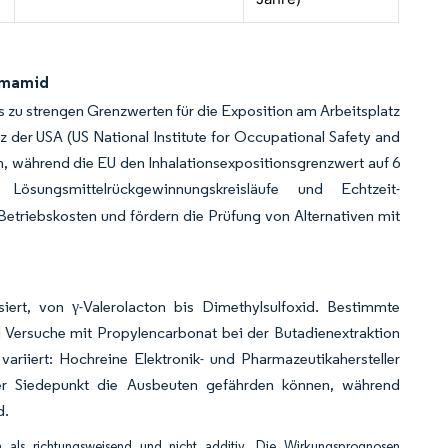
rmamid
 zu strengen Grenzwerten für die Exposition am Arbeitsplatz
tz der USA (US National Institute for Occupational Safety and
h, während die EU den Inhalationsexpositionsgrenzwert auf 6
Lösungsmittelrückgewinnungskreisläufe und Echtzeit-
triebskosten und fördern die Prüfung von Alternativen mit
ert, von γ-Valerolacton bis Dimethylsulfoxid. Bestimmte
nd Versuche mit Propylencarbonat bei der Butadienextraktion
variiert: Hochreine Elektronik- und Pharmazeutikahersteller
der Siedepunkt die Ausbeuten gefährden können, während
d.
als richtungsweisend und nicht additiv. Die Wirkungsprognosen