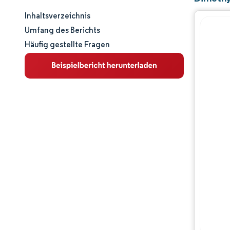
Inhaltsverzeichnis
Marktgröße und -anteil
Umfang des Berichts
Häufig gestellte Fragen
Marktanalyse
Trends und Einblicke
Segmentanalyse
Geografische Analyse
Wettbewerbslandschaft
Hauptakteure
Branchenentwicklungen