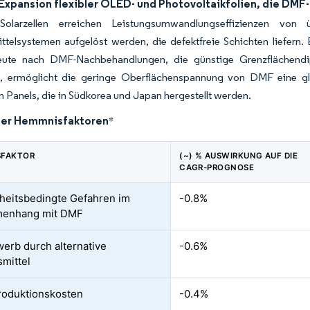
 Expansion flexibler OLED- und Photovoltaikfolien, die DM
t-Solarzellen erreichen Leistungsumwandlungseffizienzen vo
ttelsystemen aufgelöst werden, die defektfreie Schichten liefern
eute nach DMF-Nachbehandlungen, die günstige Grenzflächendip
, ermöglicht die geringe Oberflächenspannung von DMF eine g
Panels, die in Südkorea und Japan hergestellt werden.
der Hemmnisfaktoren
*
SFAKTOR
(~) % AUSWIRKUNG AUF DIE
CAGR-PROGNOSE
eitsbedingte Gefahren im
-0.8%
enhang mit DMF
erb durch alternative
-0.6%
mittel
roduktionskosten
-0.4%