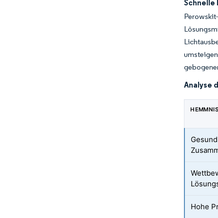
Schnelle
Perowski
Lösungsmi
Lichtausb
umsteigen
gebogenen 
Analyse 
HEMMNI
Gesundh
Zusamm
Wettbew
Lösungs
Hohe P