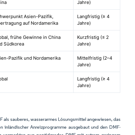
ina
Jahre)
hwerpunkt Asien-Pazifik,
Langfristig (≥ 4
ertragung auf Nordamerika
Jahre)
obal, frühe Gewinne in China
Kurzfristig (≤ 2
d Südkorea
Jahre)
ien-Pazifik und Nordamerika
Mittelfristig (2–4
Jahre)
obal
Langfristig (≥ 4
Jahre)
MF als sauberes, wasserarmes Lösungsmittel angewiesen, das
men inländischer Anreizprogramme ausgebaut und den DMF-
ler vermarkten nun peptidgrades DMF mit extrem geringem