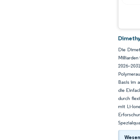
Dimethy
Die Dimet
Milliarden
2026–2031
Polymerau
Basis im a
die Einfac
durch flex
mit Li-Ion
Erforschu
Spezialqua
Wesent