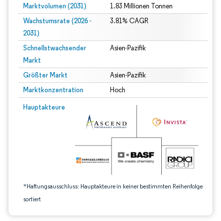
Marktvolumen (2031)
1.83 Millionen Tonnen
Wachstumsrate (2026 -
3.81% CAGR
2031)
Schnellstwachsender
Asien-Pazifik
Markt
Größter Markt
Asien-Pazifik
Marktkonzentration
Hoch
Bild © Mordor Intelligence. Wiederverwendung erfordert Namensnennung gem
Hauptakteure
*Haftungsausschluss: Hauptakteure in keiner bestimmten Reihenfolge
sortiert