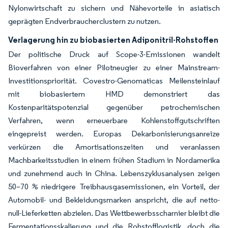
Nylonwirtschaft zu sichern und Nähevorteile in asiatisch
geprägten Endverbraucherclustern zu nutzen.
Verlagerung hin zu biobasierten Adiponitril-Rohstoffen
Der politische Druck auf Scope-3-Emissionen wandelt
Bioverfahren von einer Pilotneugier zu einer Mainstream-
Investitionspriorität. Covestro-Genomaticas Meilensteinlauf
mit biobasiertem HMD demonstriert das
Kostenparitätspotenzial gegenüber petrochemischen
Verfahren, wenn erneuerbare Kohlenstoffgutschriften
eingepreist werden. Europas Dekarbonisierungsanreize
verkürzen die Amortisationszeiten und veranlassen
Machbarkeitsstudien in einem frühen Stadium in Nordamerika
und zunehmend auch in China. Lebenszyklusanalysen zeigen
50–70 % niedrigere Treibhausgasemissionen, ein Vorteil, der
Automobil- und Bekleidungsmarken anspricht, die auf netto-
null-Lieferketten abzielen. Das Wettbewerbsscharnier bleibt die
Fermentationsskalierung und die Rohstofflogistik, doch die