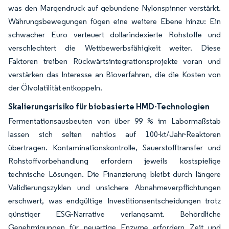
was den Margendruck auf gebundene Nylonspinner verstärkt.
Währungsbewegungen fügen eine weitere Ebene hinzu: Ein
schwacher Euro verteuert dollarindexierte Rohstoffe und
verschlechtert die Wettbewerbsfähigkeit weiter. Diese
Faktoren treiben Rückwärtsintegrationsprojekte voran und
verstärken das Interesse an Bioverfahren, die die Kosten von
der Ölvolatilität entkoppeln.
Skalierungsrisiko für biobasierte HMD-Technologien
Fermentationsausbeuten von über 99 % im Labormaßstab
lassen sich selten nahtlos auf 100-kt/Jahr-Reaktoren
übertragen. Kontaminationskontrolle, Sauerstofftransfer und
Rohstoffvorbehandlung erfordern jeweils kostspielige
technische Lösungen. Die Finanzierung bleibt durch längere
Validierungszyklen und unsichere Abnahmeverpflichtungen
erschwert, was endgültige Investitionsentscheidungen trotz
günstiger ESG-Narrative verlangsamt. Behördliche
Genehmigungen für neuartige Enzyme erfordern Zeit und