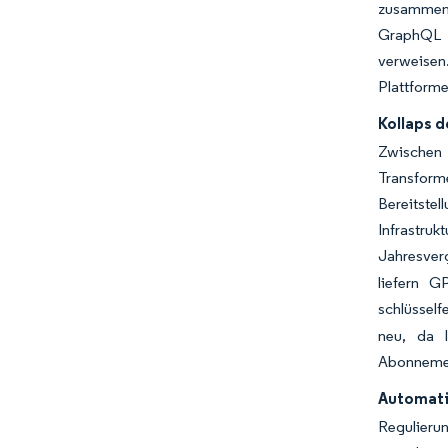
zusammenh
GraphQL b
verweisen.
Plattforme
Kollaps d
Zwischen 
Transform
Bereitste
Infrastru
Jahresverg
liefern G
schlüsself
neu, da l
Abonnemen
Automati
Regulieru