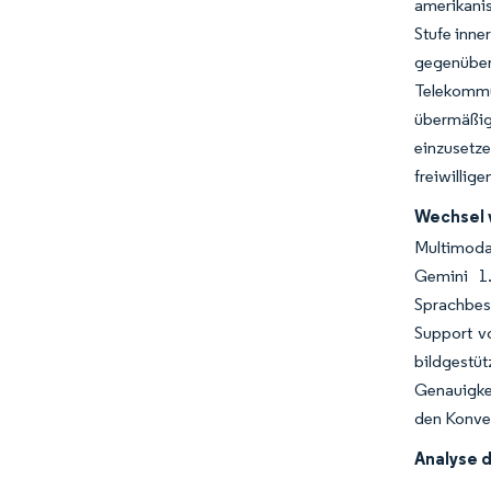
amerikanis
Stufe inne
gegenübe
Telekommu
übermäßig
einzusetz
freiwillig
Wechsel 
Multimoda
Gemini 1.
Sprachbes
Support vo
bildgestü
Genauigkei
den Konver
Analyse 