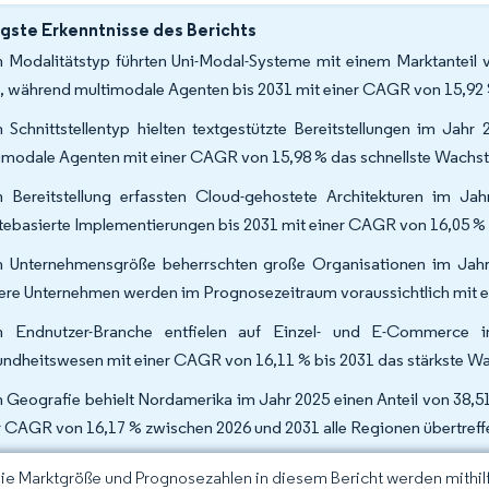
gste Erkenntnisse des Berichts
 Modalitätstyp führten Uni-Modal-Systeme mit einem Marktanteil
, während multimodale Agenten bis 2031 mit einer CAGR von 15,92
 Schnittstellentyp hielten textgestützte Bereitstellungen im Jah
imodale Agenten mit einer CAGR von 15,98 % das schnellste Wachs
 Bereitstellung erfassten Cloud-gehostete Architekturen im J
tebasierte Implementierungen bis 2031 mit einer CAGR von 16,05 %
 Unternehmensgröße beherrschten große Organisationen im Jahr 
lere Unternehmen werden im Prognosezeitraum voraussichtlich mit
h Endnutzer-Branche entfielen auf Einzel- und E-Commerce
ndheitswesen mit einer CAGR von 16,11 % bis 2031 das stärkste Wa
 Geografie behielt Nordamerika im Jahr 2025 einen Anteil von 38,5
r CAGR von 16,17 % zwischen 2026 und 2031 alle Regionen übertreff
Die Marktgröße und Prognosezahlen in diesem Bericht werden mithi