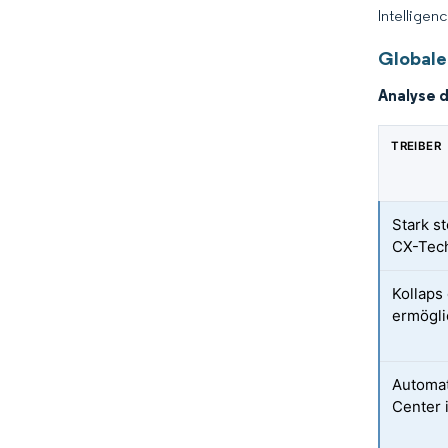
Intelligen
Globale
Analyse 
TREIBER
Stark s
CX-Tec
Kollaps
ermögli
Automat
Center 