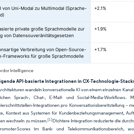
 von Uni-Modal zu Multimodal (Sprache-
+2.1%
ld)
sierte private große Sprachmodelle zur
+1.9%
ng von Datensouveränitätsgesetzen
onsartige Verbreitung von Open-Source-
+1.7%
n-Frameworks für große Sprachmodelle
rdor Intelligence
eigende API-basierte Integrationen in CX-Technologie-Stack
Architekturen wandeln konversationelle KI von einem einzelnen Kan
tlichen Sprach-, Chat-, E-Mail- und Social-Media-Workflows. 
rschnittstellen-Integrationen pro Konversationsbereitstellung – m
te, Kontext aus Systemen für Kundenbeziehungsmanagement, Auf
[1]
men wechseln zu müssen.
Dichtere Integration reduzierte die durc
Promoter-Scores im Bank- und Telekommunikationsbereich, w