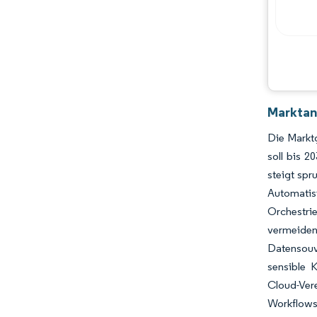
Marktan
Die Marktg
soll bis 
steigt spr
Automatis
Orchestri
vermeide
Datensouve
sensible 
Cloud-Ver
Workflows