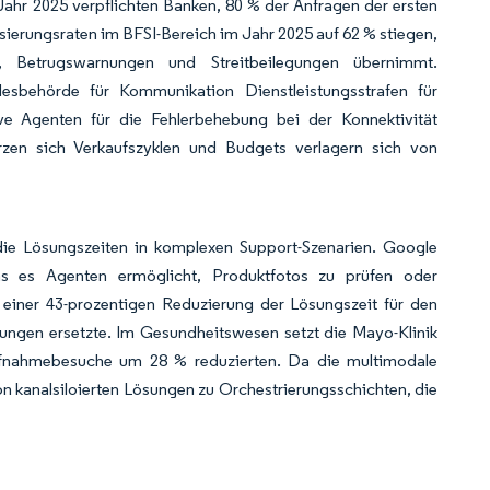
ahr 2025 verpflichten Banken, 80 % der Anfragen der ersten
isierungsraten im BFSI-Bereich im Jahr 2025 auf 62 % stiegen,
Betrugswarnungen und Streitbeilegungen übernimmt.
esbehörde für Kommunikation Dienstleistungsstrafen für
ve Agenten für die Fehlerbehebung bei der Konnektivität
rzen sich Verkaufszyklen und Budgets verlagern sich von
 die Lösungszeiten in komplexen Support-Szenarien. Google
as es Agenten ermöglicht, Produktfotos zu prüfen oder
einer 43-prozentigen Reduzierung der Lösungszeit für den
ibungen ersetzte. Im Gesundheitswesen setzt die Mayo-Klinik
aufnahmebesuche um 28 % reduzierten. Da die multimodale
 kanalsiloierten Lösungen zu Orchestrierungsschichten, die