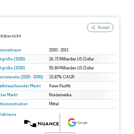
Anteil
tübersicht
ienzeitraum
2020 - 2031
tgröße (2025)
26.73 Milliarden US-Dollar
tgröße (2030)
55.84 Milliarden US-Dollar
stumsrate (2025 - 2030)
15.87% CAGR
ellstwachsender Markt
Asien-Pazifik
ter Markt
dert Namensnennung gemäß CC BY 4.0.
Nordamerika
tkonzentration
Mittel
© Mordor Intelligence. Wiederverwendung erfordert Namensnennung gemäß CC BY 4.0.
takteure