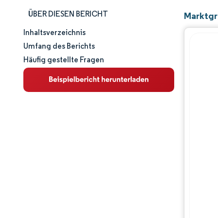
ÜBER DIESEN BERICHT
Marktgr
Inhaltsverzeichnis
Marktgröße und -anteil
Umfang des Berichts
Häufig gestellte Fragen
Marktanalyse
Trends und Einblicke
Segmentanalyse
Geografische Analyse
Wettbewerbslandschaft
Hauptakteure
Branchenentwicklungen