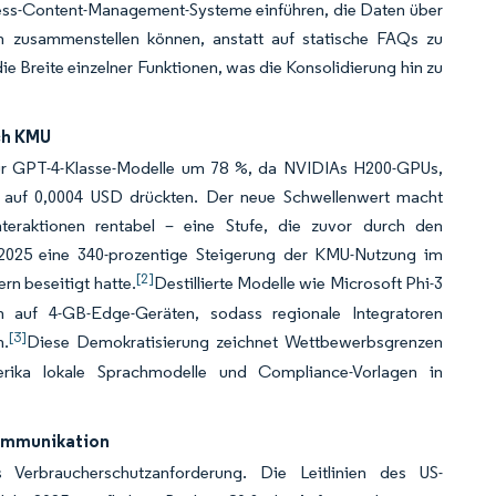
less-Content-Management-Systeme einführen, die Daten über
h zusammenstellen können, anstatt auf statische FAQs zu
ie Breite einzelner Funktionen, was die Konsolidierung hin zu
ch KMU
ür GPT-4-Klasse-Modelle um 78 %, da NVIDIAs H200-GPUs,
n auf 0,0004 USD drückten. Der neue Schwellenwert macht
nteraktionen rentabel – eine Stufe, die zuvor durch den
2025 eine 340-prozentige Steigerung der KMU-Nutzung im
[2]
rn beseitigt hatte.
Destillierte Modelle wie Microsoft Phi-3
en auf 4-GB-Edge-Geräten, sodass regionale Integratoren
[3]
n.
Diese Demokratisierung zeichnet Wettbewerbsgrenzen
rika lokale Sprachmodelle und Compliance-Vorlagen in
kommunikation
 Verbraucherschutzanforderung. Die Leitlinien des US-