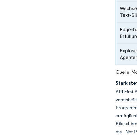
Wechsel
Text-Bi
Edge-ba
Erfüllu
Explosi
Agente
Quelle: Mo
Stark st
API-First-
vereinhei
Programmie
ermöglich
Bildschir
die Net-