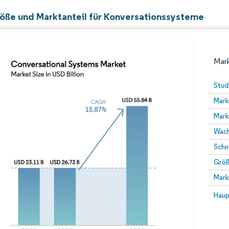
öße und Marktanteil für Konversationssysteme
Mark
Stud
Mark
Mark
Wach
Schn
Größ
Bild © Mordor Intelligence. Wiederverwendung erfor
Mark
Bild 
Haup