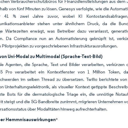
chen Verbraucherschutzbüros für Finanzdienstleistungen aus dem J
rhalb von fünf Minuten zu lösen. Genesys verfolgte, wie die Automat
r 41 % zwei Jahre zuvor, wobei KI Kontostandsabfragen, 
nikationsanbieter stehen unter ähnlichem Druck, da die Bund
e Wartezeiten erwägt, was Betreiber dazu veranlasst, generati
en. Da Compliance nun an Automatisierung geknüpft ist, verkü
en Pilotprojekten zu vorgeschriebenen Infrastrukturausrollungen.
von Uni-Modal zu Multimodal (Sprache-Text-Bild)
le Agenten, die Sprache, Text und Bilder verarbeiten, verkürzen
5 Pro verarbeitet ein Kontextfenster von 1 Million Token, d
chwerden im selben Thread zu übersetzen. Twilio berichtete von 
n Unterhaltungselektronik, als visueller Kontext getippte Beschre
tzte Bots für die dermatologische Triage ein, die unnötige Not
t steigt und die 5G-Bandbreite zunimmt, migrieren Unternehmen von
sationsstatus über Modalitäten hinweg aufrechterhalten.
der Hemmnisauswirkungen
*