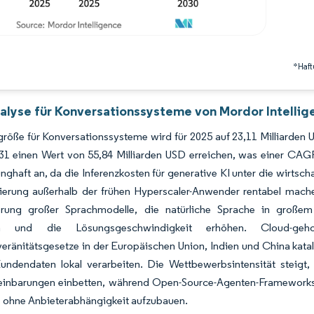
*Haft
alyse für Konversationssysteme von Mordor Intellig
röße für Konversationssysteme wird für 2025 auf 23,11 Milliarden U
2031 einen Wert von 55,84 Milliarden USD erreichen, was einer CA
unghaft an, da die Inferenzkosten für generative KI unter die wirtsc
ierung außerhalb der frühen Hyperscaler-Anwender rentabel mache
erung großer Sprachmodelle, die natürliche Sprache in großem
n und die Lösungsgeschwindigkeit erhöhen. Cloud-gehos
ränitätsgesetze in der Europäischen Union, Indien und China kata
Kundendaten lokal verarbeiten. Die Wettbewerbsintensität steigt
einbarungen einbetten, während Open-Source-Agenten-Frameworks i
 ohne Anbieterabhängigkeit aufzubauen.