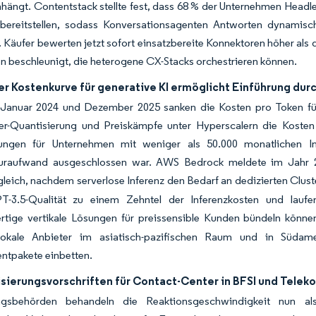
ängt. Contentstack stellte fest, dass 68 % der Unternehmen Head
ereitstellen, sodass Konversationsagenten Antworten dynamisc
 Käufer bewerten jetzt sofort einsatzbereite Konnektoren höher als d
n beschleunigt, die heterogene CX-Stacks orchestrieren können.
er Kostenkurve für generative KI ermöglicht Einführung dur
Januar 2024 und Dezember 2025 sanken die Kosten pro Token f
er-Quantisierung und Preiskämpfe unter Hyperscalern die Koste
llungen für Unternehmen mit weniger als 50.000 monatlichen I
kturaufwand ausgeschlossen war. AWS Bedrock meldete im Jahr 
leich, nachdem serverlose Inferenz den Bedarf an dedizierten Cluste
PT-3.5-Qualität zu einem Zehntel der Inferenzkosten und lauf
ertige vertikale Lösungen für preissensible Kunden bündeln könne
okale Anbieter im asiatisch-pazifischen Raum und in Südame
tpakete einbetten.
sierungsvorschriften für Contact-Center in BFSI und Tele
ngsbehörden behandeln die Reaktionsgeschwindigkeit nun als