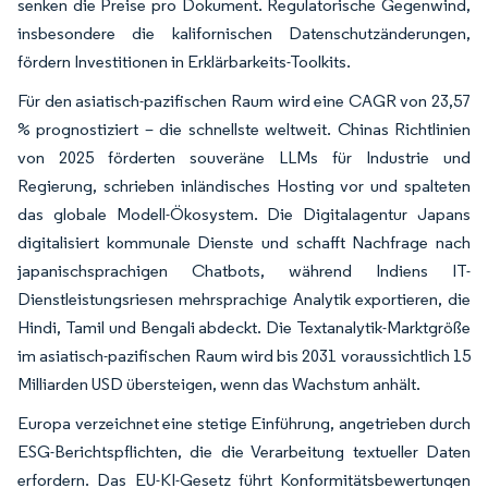
senken die Preise pro Dokument. Regulatorische Gegenwind,
insbesondere die kalifornischen Datenschutzänderungen,
fördern Investitionen in Erklärbarkeits-Toolkits.
Für den asiatisch-pazifischen Raum wird eine CAGR von 23,57
% prognostiziert – die schnellste weltweit. Chinas Richtlinien
von 2025 förderten souveräne LLMs für Industrie und
Regierung, schrieben inländisches Hosting vor und spalteten
das globale Modell-Ökosystem. Die Digitalagentur Japans
digitalisiert kommunale Dienste und schafft Nachfrage nach
japanischsprachigen Chatbots, während Indiens IT-
Dienstleistungsriesen mehrsprachige Analytik exportieren, die
Hindi, Tamil und Bengali abdeckt. Die Textanalytik-Marktgröße
im asiatisch-pazifischen Raum wird bis 2031 voraussichtlich 15
Milliarden USD übersteigen, wenn das Wachstum anhält.
Europa verzeichnet eine stetige Einführung, angetrieben durch
ESG-Berichtspflichten, die die Verarbeitung textueller Daten
erfordern. Das EU-KI-Gesetz führt Konformitätsbewertungen