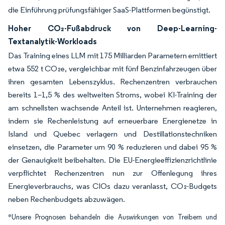
die Einführung prüfungsfähiger SaaS-Plattformen begünstigt.
Hoher CO₂-Fußabdruck von Deep-Learning-
Textanalytik-Workloads
Das Training eines LLM mit 175 Milliarden Parametern emittiert
etwa 552 t CO₂e, vergleichbar mit fünf Benzinfahrzeugen über
ihren gesamten Lebenszyklus. Rechenzentren verbrauchen
bereits 1–1,5 % des weltweiten Stroms, wobei KI-Training der
am schnellsten wachsende Anteil ist. Unternehmen reagieren,
indem sie Rechenleistung auf erneuerbare Energienetze in
Island und Quebec verlagern und Destillationstechniken
einsetzen, die Parameter um 90 % reduzieren und dabei 95 %
der Genauigkeit beibehalten. Die EU-Energieeffizienzrichtlinie
verpflichtet Rechenzentren nun zur Offenlegung ihres
Energieverbrauchs, was CIOs dazu veranlasst, CO₂-Budgets
neben Rechenbudgets abzuwägen.
*Unsere Prognosen behandeln die Auswirkungen von Treibern und