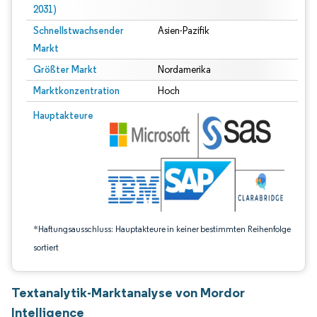
2031)
Schnellstwachsender
Asien-Pazifik
Markt
Größter Markt
Nordamerika
Marktkonzentration
Hoch
Bild © Mordor Intelligence. Wiederverwendung erfordert Namensnennung gem
Hauptakteure
*Haftungsausschluss: Hauptakteure in keiner bestimmten Reihenfolge
sortiert
Textanalytik-Marktanalyse von Mordor
Intelligence