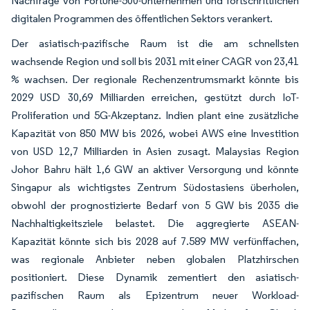
Nachfrage von Fortune-500-Unternehmen und fortschrittlichen
digitalen Programmen des öffentlichen Sektors verankert.
Der asiatisch-pazifische Raum ist die am schnellsten
wachsende Region und soll bis 2031 mit einer CAGR von 23,41
% wachsen. Der regionale Rechenzentrumsmarkt könnte bis
2029 USD 30,69 Milliarden erreichen, gestützt durch IoT-
Proliferation und 5G-Akzeptanz. Indien plant eine zusätzliche
Kapazität von 850 MW bis 2026, wobei AWS eine Investition
von USD 12,7 Milliarden in Asien zusagt. Malaysias Region
Johor Bahru hält 1,6 GW an aktiver Versorgung und könnte
Singapur als wichtigstes Zentrum Südostasiens überholen,
obwohl der prognostizierte Bedarf von 5 GW bis 2035 die
Nachhaltigkeitsziele belastet. Die aggregierte ASEAN-
Kapazität könnte sich bis 2028 auf 7.589 MW verfünffachen,
was regionale Anbieter neben globalen Platzhirschen
positioniert. Diese Dynamik zementiert den asiatisch-
pazifischen Raum als Epizentrum neuer Workload-