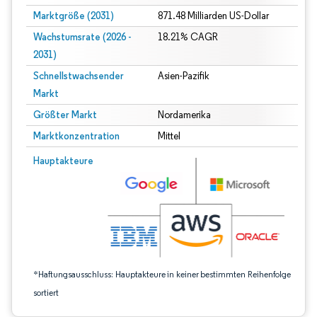
Marktgröße (2031)
871.48 Milliarden US-Dollar
Wachstumsrate (2026 -
18.21% CAGR
2031)
Schnellstwachsender
Asien-Pazifik
Markt
Größter Markt
Nordamerika
Marktkonzentration
Mittel
Bild © Mordor Intelligence. Wiederverwendung erfordert Namensnennung gem
Hauptakteure
*Haftungsausschluss: Hauptakteure in keiner bestimmten Reihenfolge
sortiert