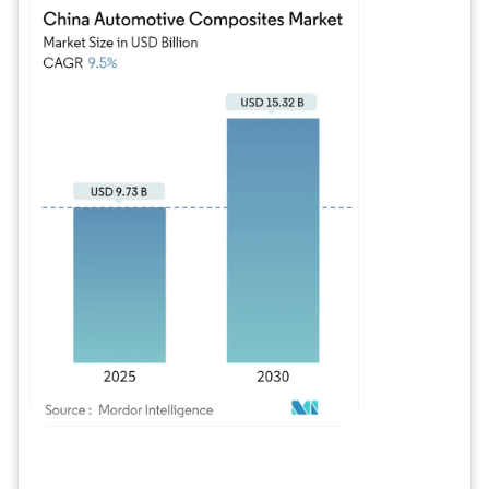
Bild © Mordor Intelligence. Wiederverwendung erfordert Namensnennung gem