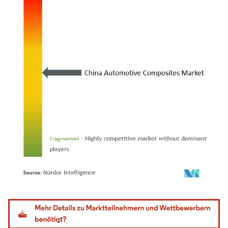
Bild © Mordor Intelligence. Wiederverwendung erfordert Namensnennung gemäß