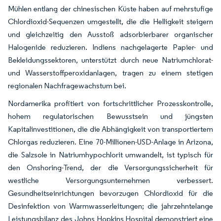
Mühlen entlang der chinesischen Küste haben auf mehrstufige
Chlordioxid-Sequenzen umgestellt, die die Helligkeit steigern
und gleichzeitig den Ausstoß adsorbierbarer organischer
Halogenide reduzieren. Indiens nachgelagerte Papier- und
Bekleidungssektoren, unterstützt durch neue Natriumchlorat-
und Wasserstoffperoxidanlagen, tragen zu einem stetigen
regionalen Nachfragewachstum bei.
Nordamerika profitiert von fortschrittlicher Prozesskontrolle,
hohem regulatorischen Bewusstsein und jüngsten
Kapitalinvestitionen, die die Abhängigkeit von transportiertem
Chlorgas reduzieren. Eine 70-Millionen-USD-Anlage in Arizona,
die Salzsole in Natriumhypochlorit umwandelt, ist typisch für
den Onshoring-Trend, der die Versorgungssicherheit für
westliche Versorgungsunternehmen verbessert.
Gesundheitseinrichtungen bevorzugen Chlordioxid für die
Desinfektion von Warmwasserleitungen; die jahrzehntelange
Leistungsbilanz des Johns Hopkins Hospital demonstriert eine