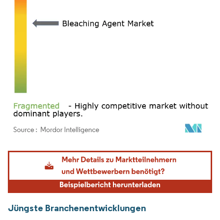
Bild © Mordor Intelligence. Wiederverwendung erfordert Namensnennung gemäß
Jüngste Branchenentwicklungen