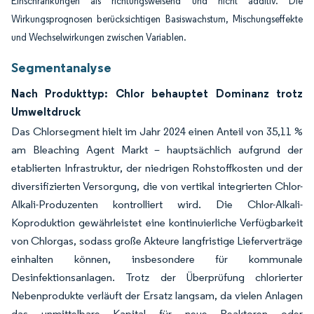
Einschränkungen als richtungsweisend und nicht additiv. Die
Wirkungsprognosen berücksichtigen Basiswachstum, Mischungseffekte
und Wechselwirkungen zwischen Variablen.
Segmentanalyse
Nach Produkttyp: Chlor behauptet Dominanz trotz
Umweltdruck
Das Chlorsegment hielt im Jahr 2024 einen Anteil von 35,11 %
am Bleaching Agent Markt – hauptsächlich aufgrund der
etablierten Infrastruktur, der niedrigen Rohstoffkosten und der
diversifizierten Versorgung, die von vertikal integrierten Chlor-
Alkali-Produzenten kontrolliert wird. Die Chlor-Alkali-
Koproduktion gewährleistet eine kontinuierliche Verfügbarkeit
von Chlorgas, sodass große Akteure langfristige Lieferverträge
einhalten können, insbesondere für kommunale
Desinfektionsanlagen. Trotz der Überprüfung chlorierter
Nebenprodukte verläuft der Ersatz langsam, da vielen Anlagen
das unmittelbare Kapital für neue Reaktoren oder