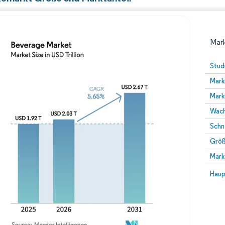
Mark
Stud
Mark
Mark
Wach
Schn
Größ
Bild © Mordor Intelligence. Wiederverwendung erfor
Mark
Bild 
Haup