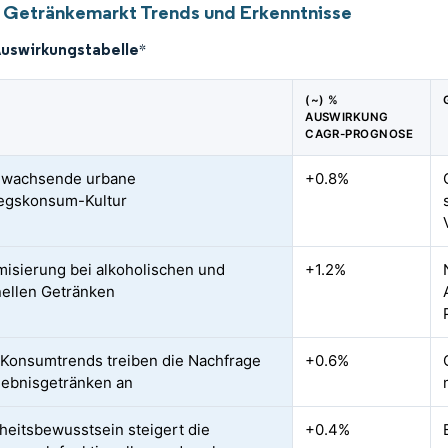
 Getränkemarkt Trends und Erkenntnisse
Auswirkungstabelle
*
(~) %
AUSWIRKUNG
CAGR-PROGNOSE
l wachsende urbane
+0.8%
egskonsum-Kultur
isierung bei alkoholischen und
+1.2%
nellen Getränken
 Konsumtrends treiben die Nachfrage
+0.6%
lebnisgetränken an
eitsbewusstsein steigert die
+0.4%