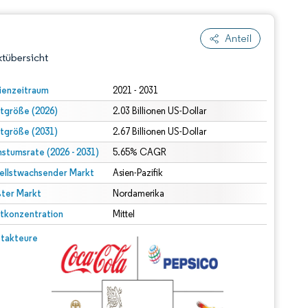
Anteil
tübersicht
ienzeitraum
2021 - 2031
tgröße (2026)
2.03 Billionen US-Dollar
tgröße (2031)
2.67 Billionen US-Dollar
stumsrate (2026 - 2031)
5.65% CAGR
ellstwachsender Markt
Asien-Pazifik
ter Markt
dert Namensnennung gemäß CC BY 4.0.
Nordamerika
tkonzentration
Mittel
© Mordor Intelligence. Wiederverwendung erfordert Namensnennung gemäß CC BY 4.0.
takteure