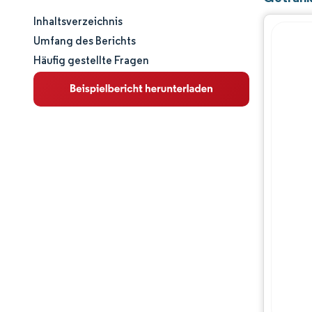
Inhaltsverzeichnis
Marktgröße und -anteil
Umfang des Berichts
Häufig gestellte Fragen
Marktanalyse
Trends und Einblicke
Segmentanalyse
Geografische Analyse
Wettbewerbslandschaft
Hauptakteure
Branchenentwicklungen