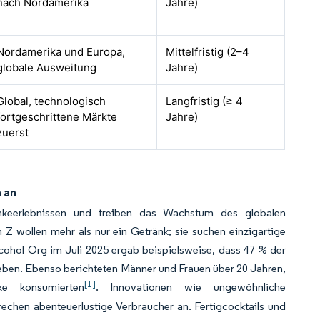
nach Nordamerika
Jahre)
Nordamerika und Europa,
Mittelfristig (2–4
globale Ausweitung
Jahre)
Global, technologisch
Langfristig (≥ 4
fortgeschrittene Märkte
Jahre)
zuerst
 an
änkeerlebnissen und treiben das Wachstum des globalen
Z wollen mehr als nur ein Getränk; sie suchen einzigartige
ohol Org im Juli 2025 ergab beispielsweise, dass 47 % der
eben. Ebenso berichteten Männer und Frauen über 20 Jahren,
[1]
ke konsumierten
. Innovationen wie ungewöhnliche
chen abenteuerlustige Verbraucher an. Fertigcocktails und