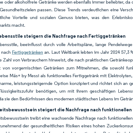
e oder alkoholfreie Getränke werden ebenfalls immer beliebter, da
 Gesundheitszielen passen. Diese Trends verdeutlichen eine Vers
tliche Vorteile und sozialen Genuss bieten, was den Erlebni
arkts macht.
ebensstile steigern die Nachfrage nach Fertiggetränken
bensstile, beeinflusst durch volle Arbeitspläne, lange Pendelweg
e nach
Fertiggetränken
an. Laut Weltbank lebten im Jahr 2024 57,3 
 Zahl von Verbrauchern hinweist, die nach praktischen Getränkeo
it von vorgemischten Getränken zum Mitnehmen, die sowohl funk
eise Más+ by Messi als funktionelles Fertiggetränk mit Elektrolyten
enarme, leistungssteigernde Option konzipiert und richtet sich an 
 Flüssigkeitszufuhr benötigen, um mit ihrem geschäftigen Lebens
 da sie den Bedürfnissen des modernen städtischen Lebens im Geträ
itsbewusstsein steigert die Nachfrage nach funktionelle
tsbewusstsein treibt eine wachsende Nachfrage nach funktionelle
 zunehmend der gesundheitlichen Risiken eines hohen Zuckerkonsum