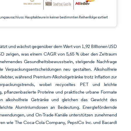
ungsausschluss: Hauptakteure in keiner bestimmten Reihenfolge sortiert
hätzt und wächst gegenüber dem Wert von 1,92 Billionen USD
 USD zeigen, was einem CAGR von 5,65 % über den Zeitraum
unehmendes Gesundheitsbewusstsein, steigende Nachfrage
e Verpackungsentscheidungen neu gestalten. Alkoholfreie
ebter, während Premium-Alkoholgetränke trotz Inflation zur
Verpackungstrends, wobei recyceltes PET und leichte
, pflanzenbasierte Proteine und praktische urbane Formate
n alkoholfreie Getränke und gleichen das Gewicht des
leichte Aluminiumdosen an Bedeutung. Energiefördernde
n Anwendungen, und On-Trade-Kanäle unterstützen zunehmend
teuren wie The Coca-Cola Company, PepsiCo Inc. und Bacardi