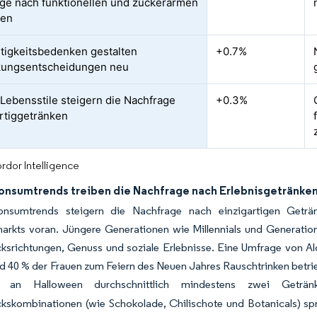
ge nach funktionellen und zuckerarmen
ken
tigkeitsbedenken gestalten
+0.7%
kungsentscheidungen neu
Lebensstile steigern die Nachfrage
+0.3%
rtiggetränken
rdor Intelligence
Konsumtrends treiben die Nachfrage nach Erlebnisgetränken
onsumtrends steigern die Nachfrage nach einzigartigen Getr
rkts voran. Jüngere Generationen wie Millennials und Generation 
srichtungen, Genuss und soziale Erlebnisse. Eine Umfrage von Alc
 40 % der Frauen zum Feiern des Neuen Jahres Rauschtrinken betri
 an Halloween durchschnittlich mindestens zwei Geträn
skombinationen (wie Schokolade, Chilischote und Botanicals) spre