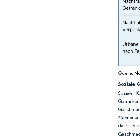
Nachfra
Geträn
Nachhal
Verpac
Urbane 
nach Fe
Quelle: Mo
Soziale 
Soziale K
Getränkema
Geschmack
Männer und
dass sie
Geschmack