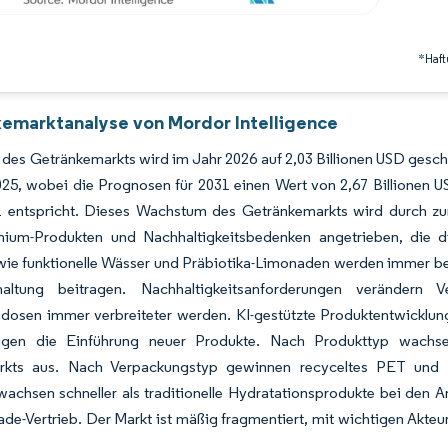
*Haft
emarktanalyse von Mordor Intelligence
des Getränkemarkts wird im Jahr 2026 auf 2,03 Billionen USD gesc
025, wobei die Prognosen für 2031 einen Wert von 2,67 Billionen
 entspricht. Dieses Wachstum des Getränkemarkts wird durch z
ium-Produkten und Nachhaltigkeitsbedenken angetrieben, die di
ie funktionelle Wässer und Präbiotika-Limonaden werden immer beli
haltung beitragen. Nachhaltigkeitsanforderungen verändern 
dosen immer verbreiteter werden. KI-gestützte Produktentwicklung
igen die Einführung neuer Produkte. Nach Produkttyp wachse
rkts aus. Nach Verpackungstyp gewinnen recyceltes PET und 
wachsen schneller als traditionelle Hydratationsprodukte bei de
ade-Vertrieb. Der Markt ist mäßig fragmentiert, mit wichtigen Ak