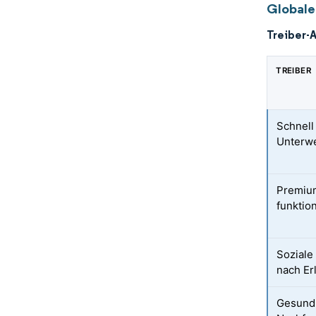
Globale
Treiber-
TREIBER
Schnel
Unterw
Premium
funktio
Soziale
nach Er
Gesundh