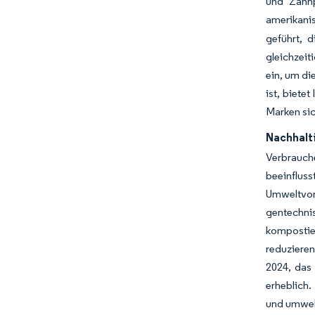
und Zahnp
amerikani
geführt, d
gleichzeit
ein, um di
ist, biete
Marken si
Nachhalt
Verbrauch
beeinflus
Umweltvor
gentechni
kompostie
reduzieren
2024, das 
erheblich
und umwel