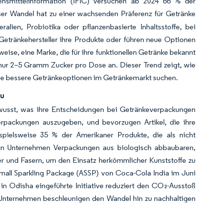
ensmittelinformation (IFIC) versuchen ab 2024 66 % der
ser Wandel hat zu einer wachsenden Präferenz für Getränke
ralien, Probiotika oder pflanzenbasierte Inhaltsstoffe, bei
 Getränkehersteller ihre Produkte oder führen neue Optionen
ise, eine Marke, die für ihre funktionellen Getränke bekannt
 nur 2–5 Gramm Zucker pro Dose an. Dieser Trend zeigt, wie
ie bessere Getränkeoptionen im Getränkemarkt suchen.
eu
wusst, was ihre Entscheidungen bei Getränkeverpackungen
Verpackungen auszugeben, und bevorzugen Artikel, die ihre
spielsweise 35 % der Amerikaner Produkte, die als nicht
eln Unternehmen Verpackungen aus biologisch abbaubaren,
er und Fasern, um den Einsatz herkömmlicher Kunststoffe zu
Small Sparkling Package (ASSP) von Coca-Cola India im Juni
in Odisha eingeführte Initiative reduziert den CO₂-Ausstoß
Unternehmen beschleunigen den Wandel hin zu nachhaltigen