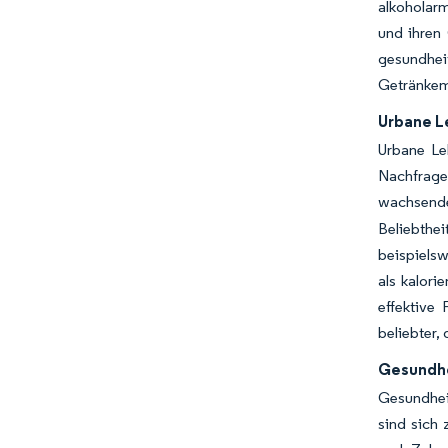
alkoholarm
und ihren
gesundhei
Getränkem
Urbane L
Urbane Le
Nachfrag
wachsende
Beliebthe
beispielsw
als kalori
effektive
beliebter,
Gesundhe
Gesundhei
sind sich