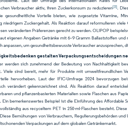
robleme. Laut der Umfrage des Internationalen Rates für Leb
[3]
schen Verbraucher aktiv, ihren Zuckerkonsum zu reduzieren
. Die
ie gesundheitliche Vorteile bieten, wie zugesetzte Vitamine, Mine
ig niedrigem Zuckergehalt. Als Reaktion darauf reformulieren viele
esen veränderten Präferenzen gerecht zu werden. OLIPOP beispielswe
t laut eigenen Angaben Getränke mit 6–9 Gramm Ballaststoffen und
ch anpassen, um gesundheitsbewusste Verbraucher anzusprechen, d
igkeitsbedenken gestalten Verpackungsentscheidungen n
er werden sich zunehmend der Bedeutung von Nachhaltigkeit be
st. Viele sind bereit, mehr für Produkte mit umweltfreundlichen 
teile hervorheben. Laut der IFIC-Umfrage 2024 bevorzugen bei
sch verändert gekennzeichnet sind. Als Reaktion darauf entwick
rbaren und pflanzenbasierten Materialien sowie Flaschen aus Papi
. Ein bemerkenswertes Beispiel ist die Einführung des Affordable 
vollständig aus recyceltem PET in 250-ml-Flaschen besteht. Diese 
. Diese Bemühungen von Verbrauchern, Regulierungsbehörden und 
tschonenden Verpackungen auf dem globalen Getränkemarkt.