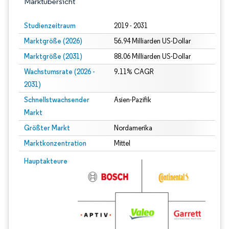
Marktübersicht
Studienzeitraum
2019 - 2031
Marktgröße (2026)
56.94 Milliarden US-Dollar
Marktgröße (2031)
88.06 Milliarden US-Dollar
Wachstumsrate (2026 -
9.11% CAGR
2031)
Schnellstwachsender
Asien-Pazifik
Markt
Größter Markt
Nordamerika
Marktkonzentration
Mittel
Bild © Mordor Intelligence. Wiederverwendung erfordert Namensnennung gem
Hauptakteure