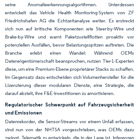
seine Anomalieerkennungsalgorithmen. Unterdessen
entwickelt das Vehicle Health Monitoring-System von ZF
Friedrichshafen AG die Echtzeitanalyse weiter. Es erstreckt
sich nun auf kritische Komponenten wie Steer-by-Wire und
Brake-by-Wire und warnt Paketzustellflotten proaktiv vor
potenziellen Ausfällen, bevor Belastungsspitzen auftreten. Die
Branche erlebt einen Wandel: Während OEMs
Dateneigentümerschaft beanspruchen, nutzen Tier-1-Experten
diese, um eine Premium-Ebene proprietärer Stacks zu schaffen.
Im Gegensatz dazu entscheiden sich Volumenhersteller für die
Lizenzierung dieser modularen Dienste, eine Strategie, die
darauf abzielt, ihre F&E-Investitionen zu amortisieren.
Regulatorischer Schwerpunkt auf Fahrzeugsicherheit
und Emissionen
Datenrekorder, die Sensor-Streams vor einem Unfall erfassen,
sind nun von der NHTSA vorgeschrieben, was OEMs dazu
zwingt, Telematik zu entwickeln, die in der Lage ist, Inferenzen