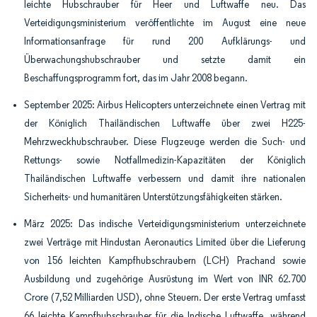
leichte Hubschrauber für Heer und Luftwaffe neu. Das
Verteidigungsministerium veröffentlichte im August eine neue
Informationsanfrage für rund 200 Aufklärungs- und
Überwachungshubschrauber und setzte damit ein
Beschaffungsprogramm fort, das im Jahr 2008 begann.
September 2025: Airbus Helicopters unterzeichnete einen Vertrag mit
der Königlich Thailändischen Luftwaffe über zwei H225-
Mehrzweckhubschrauber. Diese Flugzeuge werden die Such- und
Rettungs- sowie Notfallmedizin-Kapazitäten der Königlich
Thailändischen Luftwaffe verbessern und damit ihre nationalen
Sicherheits- und humanitären Unterstützungsfähigkeiten stärken.
März 2025: Das indische Verteidigungsministerium unterzeichnete
zwei Verträge mit Hindustan Aeronautics Limited über die Lieferung
von 156 leichten Kampfhubschraubern (LCH) Prachand sowie
Ausbildung und zugehörige Ausrüstung im Wert von INR 62.700
Crore (7,52 Milliarden USD), ohne Steuern. Der erste Vertrag umfasst
66 leichte Kampfhubschrauber für die Indische Luftwaffe, während