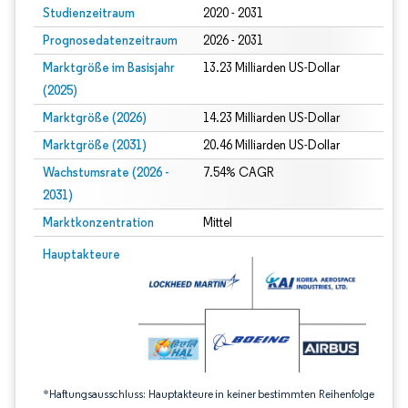
Studienzeitraum
2020 - 2031
Prognosedatenzeitraum
2026 - 2031
Marktgröße im Basisjahr
13.23 Milliarden US-Dollar
(2025)
Marktgröße (2026)
14.23 Milliarden US-Dollar
Marktgröße (2031)
20.46 Milliarden US-Dollar
Wachstumsrate (2026 -
7.54% CAGR
2031)
Marktkonzentration
Mittel
Bild © Mordor Intelligence. Wiederverwendung erfordert Namensnennung gem
Hauptakteure
*Haftungsausschluss: Hauptakteure in keiner bestimmten Reihenfolge