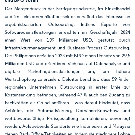
und BPO voran
Der Margendruck in der Fertigungsindustrie, im Einzelhandel
und im Telekommunikationssektor verstärkt das Interesse an
ergebnisbasiertem Outsourcing. Indiens Exporte von
Softwaredienstleistungen erreichten im Geschäftsjahr 2024
einen Wert von 199 Milliarden USD, gestützt durch
Infrastrukturmanagement und Business-Process-Outsourcing.
Die Philippinen erzielten 2023 mit BPO einen Umsatz von 29,5
Milliarden USD und orientieren sich nun auf Datenanalyse und
digitale Marketingdienstleistungen um, um höhere
Wertschöpfung zu erzielen. Deloitte berichtet, dass 59 % der
regionalen Unternehmen Outsourcing in erster Linie zur
Kostensenkung betreiben, während 47 % auch den Zugang zu
Fachkräften als Grund anführen – was darauf hindeutet, dass
Anbieter, die Automatisierung, Domänen-Know-how und
wettbewerbsfähige Preisgestaltung kombinieren, bevorzugt
werden. Aufstrebende Standorte wie Indonesien und Malaysia
ziehen Back-Office-Tätigkeiten an, indem sie niedrigere Löhne