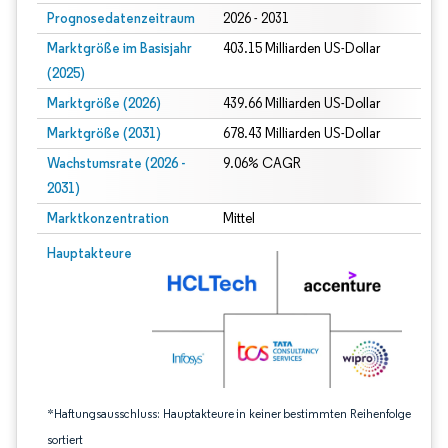
Prognosedatenzeitraum
2026 - 2031
Marktgröße im Basisjahr
403.15 Milliarden US-Dollar
(2025)
Marktgröße (2026)
439.66 Milliarden US-Dollar
Marktgröße (2031)
678.43 Milliarden US-Dollar
Wachstumsrate (2026 -
9.06% CAGR
2031)
Marktkonzentration
Mittel
Bild © Mordor Intelligence. Wiederverwendung erfordert Namensnennung gem
Hauptakteure
*Haftungsausschluss: Hauptakteure in keiner bestimmten Reihenfolge
sortiert