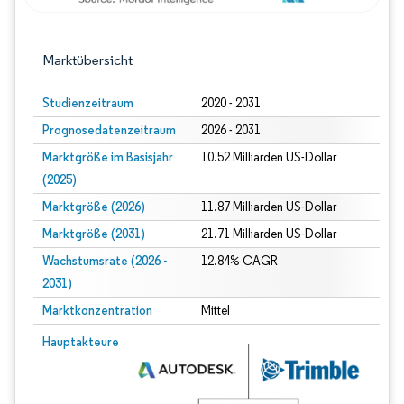
Marktübersicht
Studienzeitraum
2020 - 2031
Prognosedatenzeitraum
2026 - 2031
Marktgröße im Basisjahr
10.52 Milliarden US-Dollar
(2025)
Marktgröße (2026)
11.87 Milliarden US-Dollar
Marktgröße (2031)
21.71 Milliarden US-Dollar
Wachstumsrate (2026 -
12.84% CAGR
2031)
Marktkonzentration
Mittel
Bild © Mordor Intelligence. Wiederverwendung erfordert Namensnennung gem
Hauptakteure