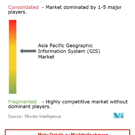
Bild © Mordor Intelligence. Wiederverwendung erfordert Namensnennung gemäß