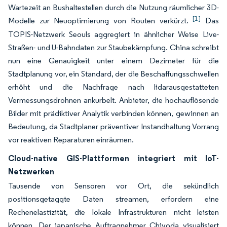
Wartezeit an Bushaltestellen durch die Nutzung räumlicher 3D-
[1]
Modelle zur Neuoptimierung von Routen verkürzt.
Das
TOPIS-Netzwerk Seouls aggregiert in ähnlicher Weise Live-
Straßen- und U-Bahndaten zur Staubekämpfung. China schreibt
nun eine Genauigkeit unter einem Dezimeter für die
Stadtplanung vor, ein Standard, der die Beschaffungsschwellen
erhöht und die Nachfrage nach lidarausgestatteten
Vermessungsdrohnen ankurbelt. Anbieter, die hochauflösende
Bilder mit prädiktiver Analytik verbinden können, gewinnen an
Bedeutung, da Stadtplaner präventiver Instandhaltung Vorrang
vor reaktiven Reparaturen einräumen.
Cloud-native GIS-Plattformen integriert mit IoT-
Netzwerken
Tausende von Sensoren vor Ort, die sekündlich
positionsgetaggte Daten streamen, erfordern eine
Rechenelastizität, die lokale Infrastrukturen nicht leisten
können. Der japanische Auftragnehmer Chiyoda visualisiert