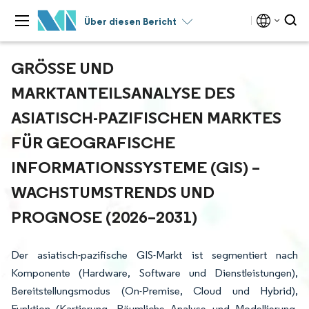
Über diesen Bericht
GRÖSSE UND M
ARKTANTEILSANALYSE DES A
SIATISCH-PAZIFISCHEN MARKTES F
ÜR GEOGRAFISCHE I
NFORMATIONSSYSTEME (GIS) – W
ACHSTUMSTRENDS UND P
ROGNOSE (2026–2031)
Der asiatisch-pazifische GIS-Markt ist segmentiert nach
Komponente (Hardware, Software und Dienstleistungen),
Bereitstellungsmodus (On-Premise, Cloud und Hybrid),
Funktion (Kartierung, Räumliche Analyse und Modellierung,