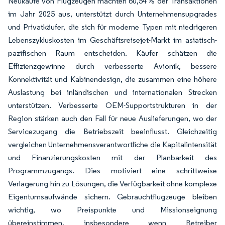
Neukäufe von Flugzeugen machten 60,54 % der Transaktionen
im Jahr 2025 aus, unterstützt durch Unternehmensupgrades
und Privatkäufer, die sich für moderne Typen mit niedrigeren
Lebenszykluskosten im Geschäftsreisejet-Markt im asiatisch-
pazifischen Raum entscheiden. Käufer schätzen die
Effizienzgewinne durch verbesserte Avionik, bessere
Konnektivität und Kabinendesign, die zusammen eine höhere
Auslastung bei inländischen und internationalen Strecken
unterstützen. Verbesserte OEM-Supportstrukturen in der
Region stärken auch den Fall für neue Auslieferungen, wo der
Servicezugang die Betriebszeit beeinflusst. Gleichzeitig
vergleichen Unternehmensverantwortliche die Kapitalintensität
und Finanzierungskosten mit der Planbarkeit des
Programmzugangs. Dies motiviert eine schrittweise
Verlagerung hin zu Lösungen, die Verfügbarkeit ohne komplexe
Eigentumsaufwände sichern. Gebrauchtflugzeuge bleiben
wichtig, wo Preispunkte und Missionseignung
übereinstimmen, insbesondere wenn Betreiber