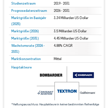
Studienzeitraum
2019 - 2031
Prognosedatenzeitraum
2026 - 2031
Marktgröße im Basisjahr
3.34 Milliarden US-Dollar
(2025)
Marktgröße (2026)
3.5 Milliarden US-Dollar
Marktgröße (2031)
4.45 Milliarden US-Dollar
Wachstumsrate (2026 -
4.88% CAGR
2031)
Marktkonzentration
Mittel
Bild © Mordor Intelligence. Wiederverwendung erfordert Namensnennung gem
Hauptakteure
*Haftungsausschluss: Hauptakteure in keiner bestimmten Reihenfolge