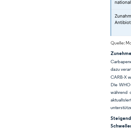
nationa
Zunahme
Antibio
Quelle: Mo
Zunehmen
Carbapene
dazu veran
CARB-X wei
Die WHO-A
während d
aktualisi
unterstütz
Steigen
Schwelle