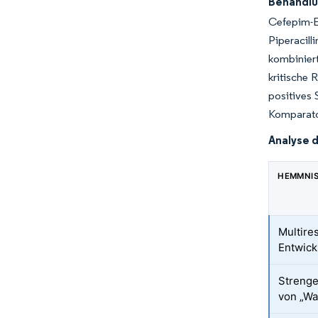
Behandlu
Cefepim-E
Piperacil
kombiniert
kritische 
positives
Komparator
Analyse 
HEMMNI
Multire
Entwick
Strenge
von „Wa