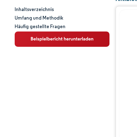
Inhaltsverzeichnis
Marktgröße und -anteil
Umfang und Methodik
Häufig gestellte Fragen
Marktanalyse
Trends und Einblicke
Segmentanalyse
Geografische Analyse
Regulatorisches Umfeld
Wettbewerbslandschaft
Hauptakteure
Chancen & Aussichten