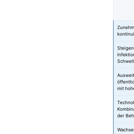
Zunehme
kontinu
Steigen
Infekti
Schwel
Ausweit
öffentli
mit hoh
Technol
Kombina
der Be
Wachsen