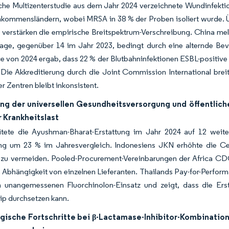
sche Multizenterstudie aus dem Jahr 2024 verzeichnete Wundinfekt
nkommensländern, wobei MRSA in 38 % der Proben isoliert wurde. 
 verstärken die empirische Breitspektrum-Verschreibung. China mel
tage, gegenüber 14 im Jahr 2023, bedingt durch eine alternde Be
ce von 2024 ergab, dass 22 % der Blutbahninfektionen ESBL-positive 
Die Akkreditierung durch die Joint Commission International brei
ter Zentren bleibt inkonsistent.
ng der universellen Gesundheitsversorgung und öffentlichen
 Krankheitslast
itete die Ayushman-Bharat-Erstattung im Jahr 2024 auf 12 weitere
ng um 23 % im Jahresvergleich. Indonesiens JKN erhöhte die Ce
 zu vermeiden. Pooled-Procurement-Vereinbarungen der Africa CDC
 Abhängigkeit von einzelnen Lieferanten. Thailands Pay-for-Perfor
n unangemessenen Fluorchinolon-Einsatz und zeigt, dass die Ers
ip durchsetzen kann.
gische Fortschritte bei β-Lactamase-Inhibitor-Kombinatio