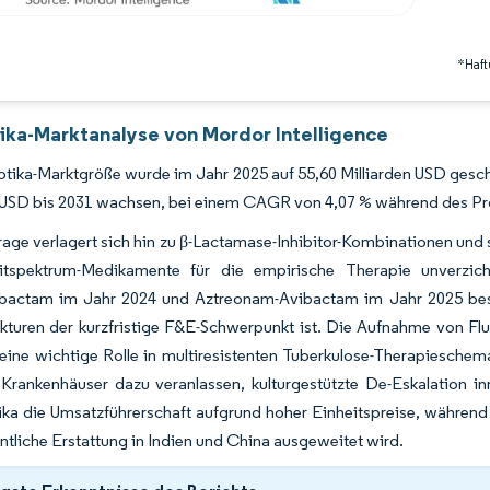
*Haft
tika-Marktanalyse von Mordor Intelligence
otika-Marktgröße wurde im Jahr 2025 auf 55,60 Milliarden USD geschä
n USD bis 2031 wachsen, bei einem CAGR von 4,07 % während des P
age verlagert sich hin zu β-Lactamase-Inhibitor-Kombinationen un
tspektrum-Medikamente für die empirische Therapie unverzich
actam im Jahr 2024 und Aztreonam-Avibactam im Jahr 2025 bestät
kturen der kurzfristige F&E-Schwerpunkt ist. Die Aufnahme von Fl
 eine wichtige Rolle in multiresistenten Tuberkulose-Therapieschem
 Krankenhäuser dazu veranlassen, kulturgestützte De-Eskalation i
ka die Umsatzführerschaft aufgrund hoher Einheitspreise, während
entliche Erstattung in Indien und China ausgeweitet wird.