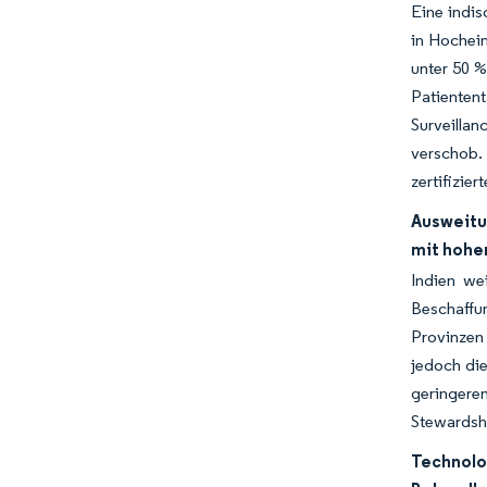
Eine indi
in Hochei
unter 50 %
Patienten
Surveillan
verschob. 
zertifizier
Ausweitu
mit hoher
Indien we
Beschaffu
Provinzen
jedoch die
geringere
Stewardsh
Technolo