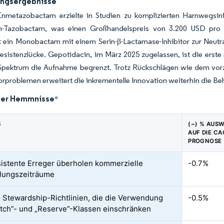
ngsergebnisse
nmetazobactam erzielte in Studien zu komplizierten Harnwegsin
lin-Tazobactam, was einen Großhandelspreis von 3.200 USD pro 
 ein Monobactam mit einem Serin-β-Lactamase-Inhibitor zur Neutra
Resistenzlücke. Gepotidacin, im März 2025 zugelassen, ist die erst
 Spektrum die Aufnahme begrenzt. Trotz Rückschlägen wie dem vor
problemen erweitert die inkrementelle Innovation weiterhin die B
der Hemmnisse
*
S
(~) % AUS
AUF DIE CA
PROGNOSE
sistente Erreger überholen kommerzielle
-0.7%
lungszeiträume
 Stewardship-Richtlinien, die die Verwendung
-0.5%
tch”- und „Reserve”-Klassen einschränken