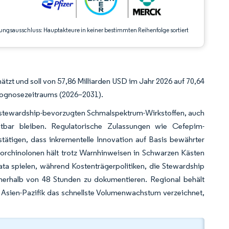
ungsausschluss: Hauptakteure in keiner bestimmten Reihenfolge sortiert
tzt und soll von 57,86 Milliarden USD im Jahr 2026 auf 70,64
rognosezeitraums (2026–2031).
d stewardship-bevorzugten Schmalspektrum-Wirkstoffen, auch
tbar bleiben. Regulatorische Zulassungen wie Cefepim-
igen, dass inkrementelle Innovation auf Basis bewährter
uorchinolonen hält trotz Warnhinweisen in Schwarzen Kästen
ata spielen, während Kostenträgerpolitiken, die Stewardship
nnerhalb von 48 Stunden zu dokumentieren. Regional behält
 Asien-Pazifik das schnellste Volumenwachstum verzeichnet,