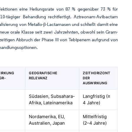
fektionen eine Heilungsrate von 87 % gegenüber 73 % für
10-tägiger Behandlung rechtfertigt. Aztreonam-Avibactam
lisierung von Metallo-β-Lactamasen und schließt damit eine
e neue orale Klasse seit zwei Jahrzehnten, obwohl sein Gram-
zeitigen Abbruch der Phase III von Tebipenem aufgrund von
ehandlungsoptionen.
WIRKUNG
GEOGRAFISCHE
ZEITHORIZONT
GR-
RELEVANZ
DER
AUSWIRKUNG
Südasien, Subsahara-
Langfristig (≥
Afrika, Lateinamerika
4 Jahre)
Nordamerika, EU,
Mittelfristig
Australien, Japan
(2–4 Jahre)