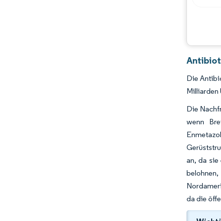
Branchenentwicklungen
Antibio
Die Antibi
Milliarde
Die Nachfr
wenn Brei
Enmetazob
Gerüststru
an, da sie
belohnen,
Nordameri
da die öff