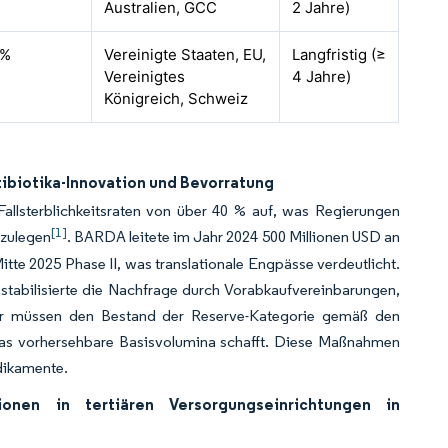
Australien, GCC
2 Jahre)
3%
Vereinigte Staaten, EU,
Langfristig (≥
Vereinigtes
4 Jahre)
Königreich, Schweiz
ibiotika-Innovation und Bevorratung
Fallsterblichkeitsraten von über 40 % auf, was Regierungen
[1]
nzulegen
. BARDA leitete im Jahr 2024 500 Millionen USD an
tte 2025 Phase II, was translationale Engpässe verdeutlicht.
tabilisierte die Nachfrage durch Vorabkaufvereinbarungen,
er müssen den Bestand der Reserve-Kategorie gemäß den
 was vorhersehbare Basisvolumina schafft. Diese Maßnahmen
dikamente.
onen in tertiären Versorgungseinrichtungen in