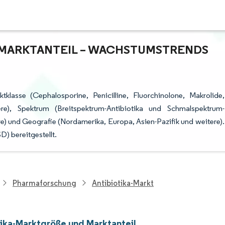
MARKTANTEIL – WACHSTUMSTRENDS U
tklasse (Cephalosporine, Penicilline, Fluorchinolone, Makrolide,
e), Spektrum (Breitspektrum-Antibiotika und Schmalspektrum-
re) und Geografie (Nordamerika, Europa, Asien-Pazifik und weitere).
) bereitgestellt.
Pharmaforschung
Antibiotika-Markt
tika-Marktgröße und Marktanteil