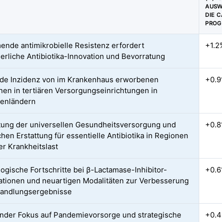
AUSW
DIE 
PROG
nde antimikrobielle Resistenz erfordert
+1.2
ierliche Antibiotika-Innovation und Bevorratung
de Inzidenz von im Krankenhaus erworbenen
+0.
onen in tertiären Versorgungseinrichtungen in
lenländern
ung der universellen Gesundheitsversorgung und
+0.
chen Erstattung für essentielle Antibiotika in Regionen
er Krankheitslast
ogische Fortschritte bei β-Lactamase-Inhibitor-
+0.
tionen und neuartigen Modalitäten zur Verbesserung
handlungsergebnisse
der Fokus auf Pandemievorsorge und strategische
+0.