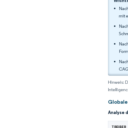
Wichti
Nach
mit 
Nach
Schm
Nach
Form
Nach
CAGR
Hinweis: 
Intelligen
Globale
Analyse 
TREIBER