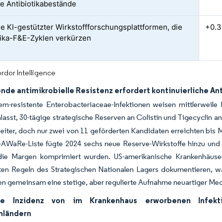
le Antibiotikabestände
 KI-gestützter Wirkstoffforschungsplattformen, die
+0.
tika-F&E-Zyklen verkürzen
rdor Intelligence
de antimikrobielle Resistenz erfordert kontinuierliche Ant
m-resistente Enterobacteriaceae-Infektionen weisen mittlerweile 
lasst, 30-tägige strategische Reserven an Colistin und Tigecyclin a
ter, doch nur zwei von 11 geförderten Kandidaten erreichten bis Mi
WaRe-Liste fügte 2024 sechs neue Reserve-Wirkstoffe hinzu und s
ie Margen komprimiert wurden. US-amerikanische Krankenhäus
erten Regeln des Strategischen Nationalen Lagers dokumentieren,
en gemeinsam eine stetige, aber regulierte Aufnahme neuartiger Me
de Inzidenz von im Krankenhaus erworbenen Infekti
nländern