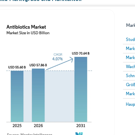
Mark
Stud
Mark
Mark
Wach
Schn
Größ
Bild © Mordor Intelligence. Wiederverwendung erfor
Mark
Bild 
Haup