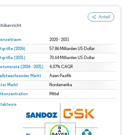
Anteil
tübersicht
ienzeitraum
2020 - 2031
tgröße (2026)
57.86 Milliarden US-Dollar
tgröße (2031)
70.64 Milliarden US-Dollar
stumsrate (2026 - 2031)
4.07% CAGR
ellstwachsender Markt
Asien-Pazifik
ter Markt
dert Namensnennung gemäß CC BY 4.0.
Nordamerika
tkonzentration
Mittel
© Mordor Intelligence. Wiederverwendung erfordert Namensnennung gemäß CC BY 4.0.
takteure