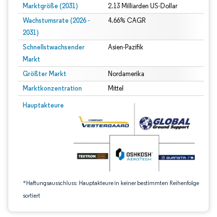
Marktgröße (2031)
2.13 Milliarden US-Dollar
Wachstumsrate (2026 -
4.66% CAGR
2031)
Schnellstwachsender
Asien-Pazifik
Markt
Größter Markt
Nordamerika
Marktkonzentration
Mittel
Bild © Mordor Intelligence. Wiederverwendung erfordert Namensnennung gem
Hauptakteure
*Haftungsausschluss: Hauptakteure in keiner bestimmten Reihenfolge
sortiert