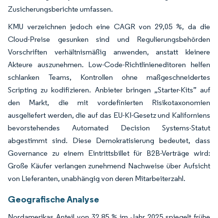
Zusicherungsberichte umfassen.
KMU verzeichnen jedoch eine CAGR von 29,05 %, da die
Cloud-Preise gesunken sind und Regulierungsbehörden
Vorschriften verhältnismäßig anwenden, anstatt kleinere
Akteure auszunehmen. Low-Code-Richtlinieneditoren helfen
schlanken Teams, Kontrollen ohne maßgeschneidertes
Scripting zu kodifizieren. Anbieter bringen „Starter-Kits” auf
den Markt, die mit vordefinierten Risikotaxonomien
ausgeliefert werden, die auf das EU-KI-Gesetz und Kaliforniens
bevorstehendes Automated Decision Systems-Statut
abgestimmt sind. Diese Demokratisierung bedeutet, dass
Governance zu einem Eintrittsbillet für B2B-Verträge wird:
Große Käufer verlangen zunehmend Nachweise über Aufsicht
von Lieferanten, unabhängig von deren Mitarbeiterzahl.
Geografische Analyse
Nordamerikas Anteil von 32,85 % im Jahr 2025 spiegelt frühe