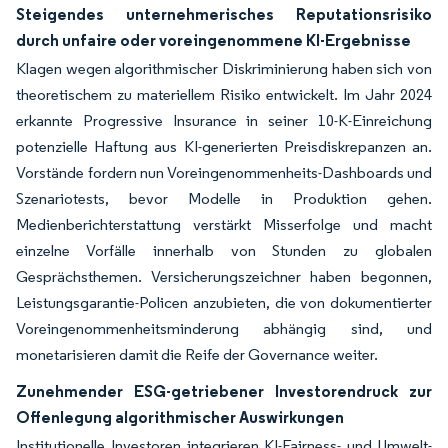
Steigendes unternehmerisches Reputationsrisiko
durch unfaire oder voreingenommene KI-Ergebnisse
Klagen wegen algorithmischer Diskriminierung haben sich von
theoretischem zu materiellem Risiko entwickelt. Im Jahr 2024
erkannte Progressive Insurance in seiner 10-K-Einreichung
potenzielle Haftung aus KI-generierten Preisdiskrepanzen an.
Vorstände fordern nun Voreingenommenheits-Dashboards und
Szenariotests, bevor Modelle in Produktion gehen.
Medienberichterstattung verstärkt Misserfolge und macht
einzelne Vorfälle innerhalb von Stunden zu globalen
Gesprächsthemen. Versicherungszeichner haben begonnen,
Leistungsgarantie-Policen anzubieten, die von dokumentierter
Voreingenommenheitsminderung abhängig sind, und
monetarisieren damit die Reife der Governance weiter.
Zunehmender ESG-getriebener Investorendruck zur
Offenlegung algorithmischer Auswirkungen
Institutionelle Investoren integrieren KI-Fairness- und Umwelt-