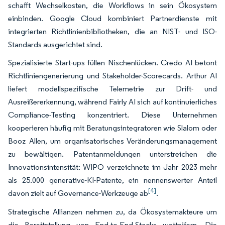
schafft Wechselkosten, die Workflows in sein Ökosystem
einbinden. Google Cloud kombiniert Partnerdienste mit
integrierten Richtlinienbibliotheken, die an NIST- und ISO-
Standards ausgerichtet sind.
Spezialisierte Start-ups füllen Nischenlücken. Credo AI betont
Richtliniengenerierung und Stakeholder-Scorecards. Arthur AI
liefert modellspezifische Telemetrie zur Drift- und
Ausreißererkennung, während Fairly AI sich auf kontinuierliches
Compliance-Testing konzentriert. Diese Unternehmen
kooperieren häufig mit Beratungsintegratoren wie Slalom oder
Booz Allen, um organisatorisches Veränderungsmanagement
zu bewältigen. Patentanmeldungen unterstreichen die
Innovationsintensität: WIPO verzeichnete im Jahr 2023 mehr
als 25.000 generative-KI-Patente, ein nennenswerter Anteil
[4]
davon zielt auf Governance-Werkzeuge ab
.
Strategische Allianzen nehmen zu, da Ökosystemakteure um
die Bereitstellung von End-to-End-Stacks wetteifern. Die