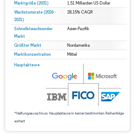
Marktgröße (2031)
1.51 Milliarden US-Dollar
Wachstumsrate (2026 -
28.15% CAGR
2031)
Schnellstwachsender
Asien-Pazifik
Markt
Größter Markt
Nordamerika
Marktkonzentration
Mittel
Bild © Mordor Intelligence. Wiederverwendung erfordert Namensnennung gem
Hauptakteure
*Haftungsausschluss: Hauptakteure in keiner bestimmten Reihenfolge
sortiert