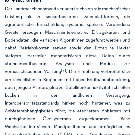
IoT-Plattformen
Der Landmaschinenmarkt verlagert sich von rein mechanischer
Leistung hin zu sensorbasierten Datenplattformen, die
agronomische Entscheidungssysteme speisen. Verbundene
Geräte erzeugen Maschinentelemetrie, Ertragskarten und
Bodendaten, die variablen Algorithmen zugeführt werden und
dabei Betriebskosten senken sowie den Ertrag je Hektar
steigern. Hersteller monetarisieren diese Daten durch
abonnementbasierte Analysen und Module zur
[2]
vorausschauenden Wartung
. Die Einführung verbreitet sich
am schnellsten in Regionen mit hoher Breitbandabdeckung,
doch jüngste Pilotprojekte zur Satellitenkonnektivität schließen
Lücken in der ländlichen Versorgung.
Interoperabilitätsstandards hinken noch hinterher, was zu
Anbieterabhängigkeiten führt, die etablierten Anbietern mit
durchgängigen Ökosystemen zugutekommen. Diese
Wechselkosten sichern Marktpositionen und ermöglichen es
Originalgeräteherstellern (OEM), über Gerätegenerationen