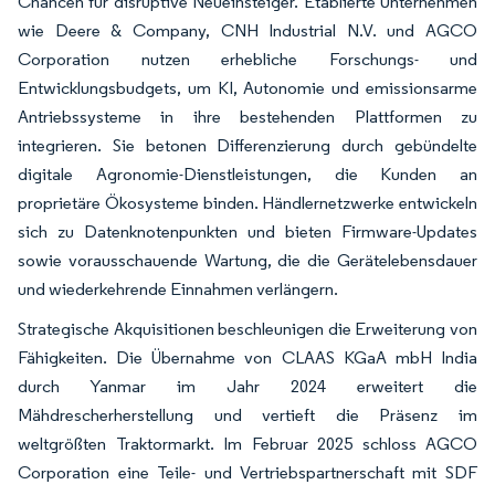
Chancen für disruptive Neueinsteiger. Etablierte Unternehmen
wie Deere & Company, CNH Industrial N.V. und AGCO
Corporation nutzen erhebliche Forschungs- und
Entwicklungsbudgets, um KI, Autonomie und emissionsarme
Antriebssysteme in ihre bestehenden Plattformen zu
integrieren. Sie betonen Differenzierung durch gebündelte
digitale Agronomie-Dienstleistungen, die Kunden an
proprietäre Ökosysteme binden. Händlernetzwerke entwickeln
sich zu Datenknotenpunkten und bieten Firmware-Updates
sowie vorausschauende Wartung, die die Gerätelebensdauer
und wiederkehrende Einnahmen verlängern.
Strategische Akquisitionen beschleunigen die Erweiterung von
Fähigkeiten. Die Übernahme von CLAAS KGaA mbH India
durch Yanmar im Jahr 2024 erweitert die
Mähdrescherherstellung und vertieft die Präsenz im
weltgrößten Traktormarkt. Im Februar 2025 schloss AGCO
Corporation eine Teile- und Vertriebspartnerschaft mit SDF