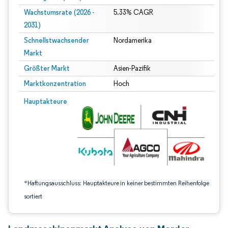
Wachstumsrate (2026 -
5.33% CAGR
2031)
Schnellstwachsender
Nordamerika
Markt
Größter Markt
Asien-Pazifik
Marktkonzentration
Hoch
Bild © Mordor Intelligence. Wiederverwendung erfordert Namensnennung gem
Hauptakteure
*Haftungsausschluss: Hauptakteure in keiner bestimmten Reihenfolge
sortiert