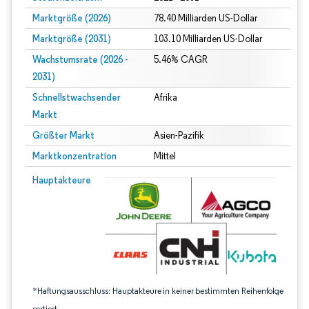
Marktgröße (2026)
78.40 Milliarden US-Dollar
Marktgröße (2031)
103.10 Milliarden US-Dollar
Wachstumsrate (2026 -
5.46% CAGR
2031)
Schnellstwachsender
Afrika
Markt
Größter Markt
Asien-Pazifik
Marktkonzentration
Mittel
Bild © Mordor Intelligence. Wiederverwendung erfordert Namensnennung gem
Hauptakteure
*Haftungsausschluss: Hauptakteure in keiner bestimmten Reihenfolge
sortiert