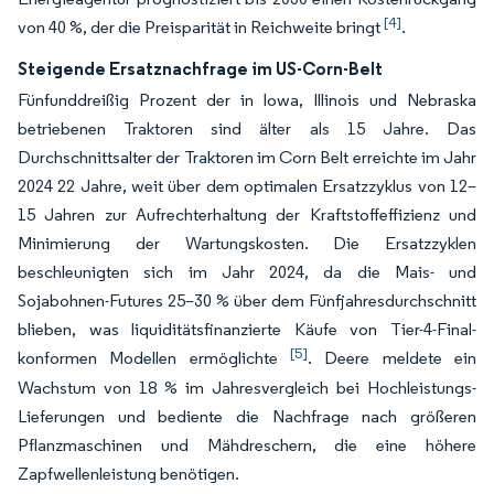
[4]
von 40 %, der die Preisparität in Reichweite bringt
.
Steigende Ersatznachfrage im US-Corn-Belt
Fünfunddreißig Prozent der in Iowa, Illinois und Nebraska
betriebenen Traktoren sind älter als 15 Jahre. Das
Durchschnittsalter der Traktoren im Corn Belt erreichte im Jahr
2024 22 Jahre, weit über dem optimalen Ersatzzyklus von 12–
15 Jahren zur Aufrechterhaltung der Kraftstoffeffizienz und
Minimierung der Wartungskosten. Die Ersatzzyklen
beschleunigten sich im Jahr 2024, da die Mais- und
Sojabohnen-Futures 25–30 % über dem Fünfjahresdurchschnitt
blieben, was liquiditätsfinanzierte Käufe von Tier-4-Final-
[5]
konformen Modellen ermöglichte
. Deere meldete ein
Wachstum von 18 % im Jahresvergleich bei Hochleistungs-
Lieferungen und bediente die Nachfrage nach größeren
Pflanzmaschinen und Mähdreschern, die eine höhere
Zapfwellenleistung benötigen.