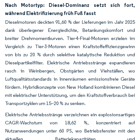
Nach Motortyp: Diesel-Dominanz setzt sich fort,
während Elektrifizierung früh Fuß fasst
Dieselmotoren deckten 91,60 % der Lieferungen im Jahr 2025
dank überlegener Energiedichte, Betankungskomfort und
breiter Drehmomentkurven. Tier-4-Final-Motoren erzielen im
Vergleich zu Tier-3-Motoren einen Kraftstoffeffizienzgewinn
von bis zu 20 % durch selektive katalytische Reduktion und
Dieselpartikelfilter. Elektrische Antriebsstränge expandieren
rasch in Weinbergen, Obstgärten und Viehställen, wo
Luftqualitätsstandards in Innenräumen emissionsfreie Geräte
fördern. Hybridkonzepte von New Holland kombinieren Diesel
mit elektrischer Unterstützung, um den Kraftstoffverbrauch bei
Transportzyklen um 15–20 % zu senken.
Elektrische Antriebsstränge verzeichnen ein explosionsartiges
CAGR-Wachstum von 18,62 %, konzentriert auf
Nutzanwendungen unter 60 PS, wo Betriebsfenster mit den
aktuellen Batteriekapazitäten und