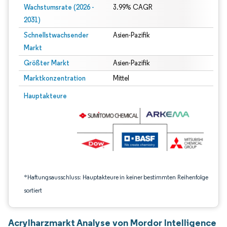
Wachstumsrate (2026 -
3.99% CAGR
2031)
Schnellstwachsender
Asien-Pazifik
Markt
Größter Markt
Asien-Pazifik
Marktkonzentration
Mittel
Bild © Mordor Intelligence. Wiederverwendung erfordert Namensnennung gem
Hauptakteure
*Haftungsausschluss: Hauptakteure in keiner bestimmten Reihenfolge
sortiert
Acrylharzmarkt Analyse von Mordor Intelligence