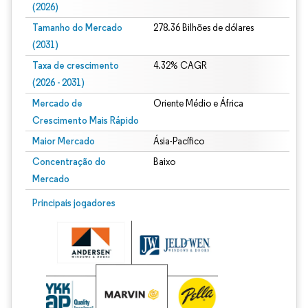
(2026)
Tamanho do Mercado
278.36 Bilhões de dólares
(2031)
Taxa de crescimento
4.32% CAGR
(2026 - 2031)
Mercado de
Oriente Médio e África
Crescimento Mais Rápido
Maior Mercado
Ásia-Pacífico
Concentração do
Baixo
Mercado
Imagem © Mordor Intelligence. O reuso requer atribuição conforme CC BY 4.0.
Principais jogadores