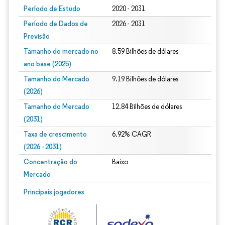
Período de Estudo
2020 - 2031
Período de Dados de
2026 - 2031
Previsão
Tamanho do mercado no
8.59 Bilhões de dólares
ano base (2025)
Tamanho do Mercado
9.19 Bilhões de dólares
(2026)
Tamanho do Mercado
12.84 Bilhões de dólares
(2031)
Taxa de crescimento
6.92% CAGR
(2026 - 2031)
Concentração do
Baixo
Mercado
Imagem © Mordor Intelligence. O reuso requer atribuição conforme CC BY 4.0.
Principais jogadores