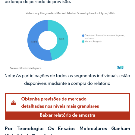
ao longo do período de previsão.
Imagem © Mordor Intelligence. O reuso requer atribuição conforme CC BY 4.0.
Por Tecnologia: Os Ensaios Moleculares Ganham