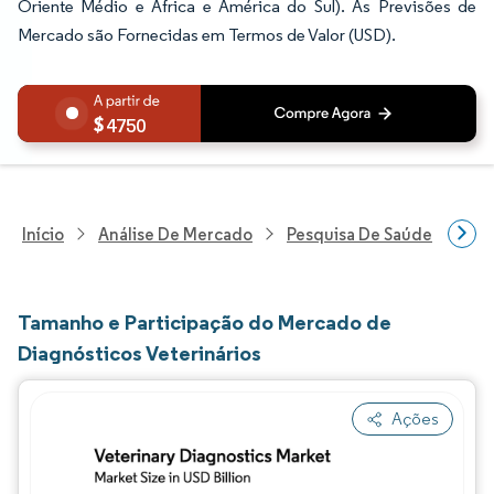
Oriente Médio e África e América do Sul). As Previsões de
Mercado são Fornecidas em Termos de Valor (USD).
4750
Início
Análise De Mercado
Pesquisa De Saúde
Pes
Tamanho e Participação do Mercado de
Diagnósticos Veterinários
Ações