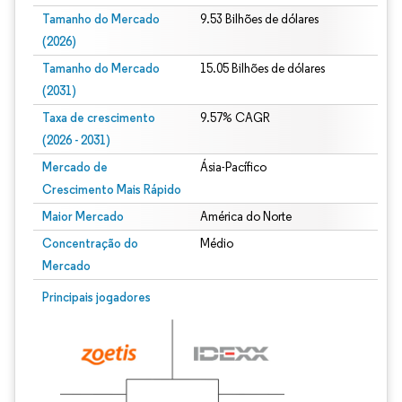
Tamanho do Mercado
9.53 Bilhões de dólares
(2026)
Tamanho do Mercado
15.05 Bilhões de dólares
(2031)
Taxa de crescimento
9.57% CAGR
(2026 - 2031)
Mercado de
Ásia-Pacífico
Crescimento Mais Rápido
Maior Mercado
América do Norte
Concentração do
Médio
Mercado
Imagem © Mordor Intelligence. O reuso requer atribuição conforme CC BY 4.0.
Principais jogadores