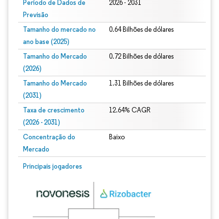
Período de Dados de
2026 - 2031
Previsão
Tamanho do mercado no
0.64 Bilhões de dólares
ano base (2025)
Tamanho do Mercado
0.72 Bilhões de dólares
(2026)
Tamanho do Mercado
1.31 Bilhões de dólares
(2031)
Taxa de crescimento
12.64% CAGR
(2026 - 2031)
Concentração do
Baixo
Mercado
Imagem © Mordor Intelligence. O reuso requer atribuição conforme CC BY 4.0.
Principais jogadores