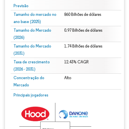
Previsão
Tamanho do mercado no
860 Bilhões de dólares
ano base (2025)
Tamanho do Mercado
0.97 Bilhões de dólares
(2026)
Tamanho do Mercado
1.74 Bilhões de dólares
(2031)
Taxa de crescimento
12.43% CAGR
(2026 - 2031)
Concentração do
Alto
Mercado
Imagem © Mordor Intelligence. O reuso requer atribuição conforme CC BY 4.0.
Principais jogadores