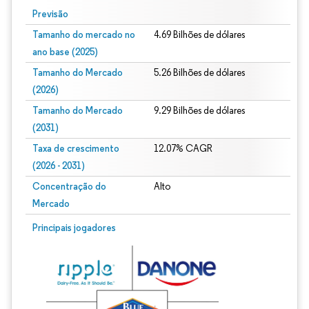
Previsão
Tamanho do mercado no
4.69 Bilhões de dólares
ano base (2025)
Tamanho do Mercado
5.26 Bilhões de dólares
(2026)
Tamanho do Mercado
9.29 Bilhões de dólares
(2031)
Taxa de crescimento
12.07% CAGR
(2026 - 2031)
Concentração do
Alto
Mercado
Imagem © Mordor Intelligence. O reuso requer atribuição conforme CC BY 4.0.
Principais jogadores