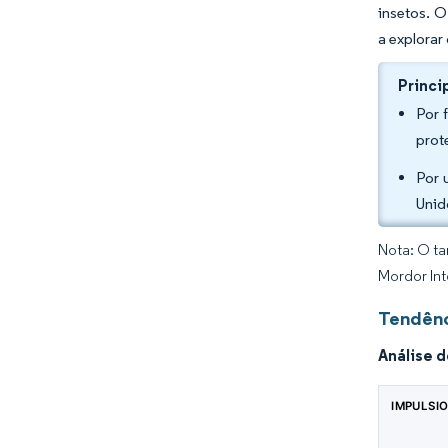
insetos. 
a explorar
Princi
Por 
prot
Por 
Unid
Nota: O ta
Mordor Int
Tendênc
Análise 
IMPULSI