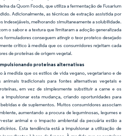
eína da Quorn Foods, que utiliza a fermentação de Fusarium
o. Adicionalmente, as técnicas de extração assistida por
es indesejáveis, melhorando simultaneamente a solubilidade.
om o sabor e a textura que limitaram a adoção generalizada
os formuladores conseguem atingir o teor proteico desejado
rmente crítico à medida que os consumidores rejeitam cada
iores de proteínas de origem vegetal.
impulsionando proteínas alternativas
 à medida que os estilos de vida vegano, vegetariano e de
animais tradicionais para fontes alternativas vegetais e
roteínas, em vez de simplesmente substituir a carne e os
o a impulsionar esta mudança, criando oportunidades para
 de bebidas e de suplementos. Muitos consumidores associam
ambiente, aumentando a procura de leguminosas, legumes e
-estar animal e o impacto ambiental da pecuária estão a
ticínios. Esta tendência está a impulsionar a utilização de