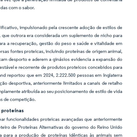
nadas com o sabor.
ficativo, impulsionado pela crescente adoção de estilos de
a, que outrora era considerada um suplemento de nicho para
ara a recuperação, gestão do peso e saúde e vitalidade em
rsas fontes proteicas, incluindo proteínas de origem animal,
icam desporto e aderem a ginásios evidencia a expansão do
estável e recorrente de produtos proteicos concebidos para
nd reportou que em 2024, 2.222.500 pessoas em Inglaterra
ção desportiva, anteriormente limitados a canais de retalho
plamente atribuída ao seu posicionamento de estilo de vida
as de competição.
 proteínas
ear funcionalidades proteicas avançadas que anteriormente
teiro de Proteínas Alternativas do governo do Reino Unido
para a produção de proteínas idênticas às animais sem