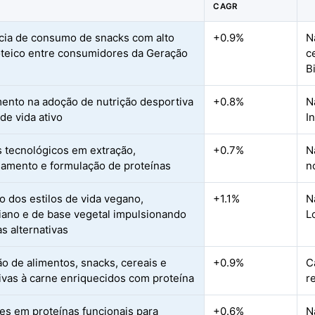
CAGR
ia de consumo de snacks com alto
+0.9%
N
oteico entre consumidores da Geração
c
B
ento na adoção de nutrição desportiva
+0.8%
N
 de vida ativo
I
 tecnológicos em extração,
+0.7%
N
amento e formulação de proteínas
n
 dos estilos de vida vegano,
+1.1%
N
iano e de base vegetal impulsionando
L
s alternativas
o de alimentos, snacks, cereais e
+0.9%
C
tivas à carne enriquecidos com proteína
r
es em proteínas funcionais para
+0.6%
N