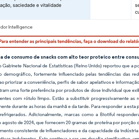
ação, saciedade e vitalidade
s
c
dor Intelligence
a de consumo de snacks com alto teor proteico entre con
 Gabinete Nacional de Estatísticas (Reino Unido) reportou que a 
o demográfico, fortemente influenciado pelas tendências das re
ao priorizar a conveniência, perfis de sabor apelativos e informa
am uma forte preferência por produtos de dose individual que exi
ientes com rótulo limpo. Estão a substituir progressivamente as 
mente durante as horas da manhã e da tarde. Para responder a esta 
 refrigerados. Adicionalmente, marcas como a Biotiful responde
 agosto de 2024, que fornecem 20 gramas de proteína por porção de
mento consistente de influenciadores e da capacidade da indústri
ativas indulgentes. Este continua a ser um desafio significativo, 