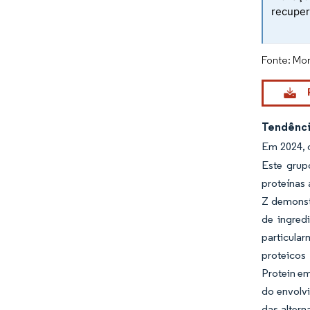
recuper
Fonte: Mor
Tendênci
Em 2024, o
Este grup
proteínas 
Z demonstr
de ingred
particular
proteicos
Protein em
do envolvi
das altern