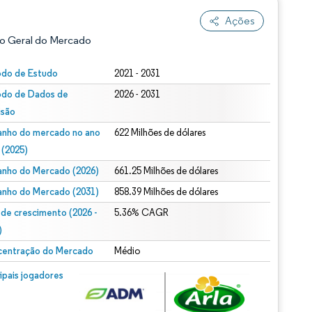
Ações
o Geral do Mercado
odo de Estudo
2021 - 2031
odo de Dados de
2026 - 2031
isão
nho do mercado no ano
622 Milhões de dólares
 (2025)
nho do Mercado (2026)
661.25 Milhões de dólares
ão conforme CC BY 4.0.
nho do Mercado (2031)
858.39 Milhões de dólares
 de crescimento (2026 -
5.36% CAGR
)
entração do Mercado
Médio
m © Mordor Intelligence. O reuso requer atribuição conforme CC BY 4.0.
cipais jogadores