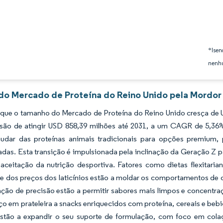
*Isen
nenhu
 do Mercado de Proteína do Reino Unido pela Mordor 
 que o tamanho do Mercado de Proteína do Reino Unido cresça de 
são de atingir USD 858,39 milhões até 2031, a um CAGR de 5,36%
udar das proteínas animais tradicionais para opções premium, p
adas. Esta transição é impulsionada pela inclinação da Geração Z p
 aceitação da nutrição desportiva. Fatores como dietas flexitari
de dos preços dos laticínios estão a moldar os comportamentos de 
ção de precisão estão a permitir sabores mais limpos e concentraç
o em prateleira a snacks enriquecidos com proteína, cereais e beb
tão a expandir o seu suporte de formulação, com foco em colagé