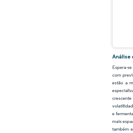
Análise
Espera-se
com previ
estão a m
especializ
crescente
volatilida
e fermenta
mais espaç
também es