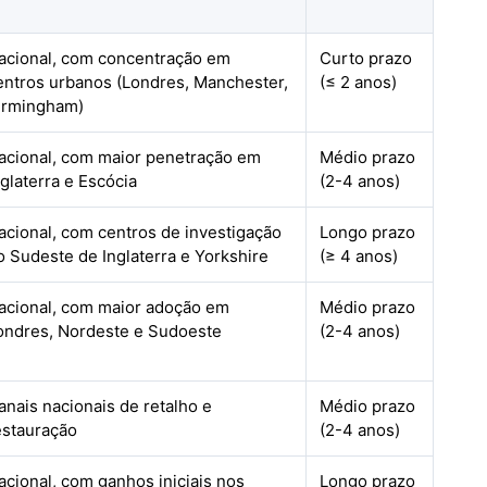
acional, com concentração em
Curto prazo
entros urbanos (Londres, Manchester,
(≤ 2 anos)
irmingham)
acional, com maior penetração em
Médio prazo
nglaterra e Escócia
(2-4 anos)
acional, com centros de investigação
Longo prazo
o Sudeste de Inglaterra e Yorkshire
(≥ 4 anos)
acional, com maior adoção em
Médio prazo
ondres, Nordeste e Sudoeste
(2-4 anos)
anais nacionais de retalho e
Médio prazo
estauração
(2-4 anos)
acional, com ganhos iniciais nos
Longo prazo