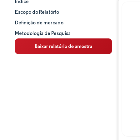
Índice
Tamanho e participação de mercado
Escopo do Relatório
Análise de mercado
Definição de mercado
Metodologia de Pesquisa
Tendências e insights
Análise de segmentos
Análise geográfica
Panorama competitivo
Principais jogadores
Desenvolvimentos da indústria