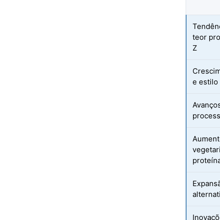
Tendênc
teor pr
Z
Crescim
e estilo
Avanços
process
Aumento
vegetar
proteína
Expansã
alterna
Inovaçõ