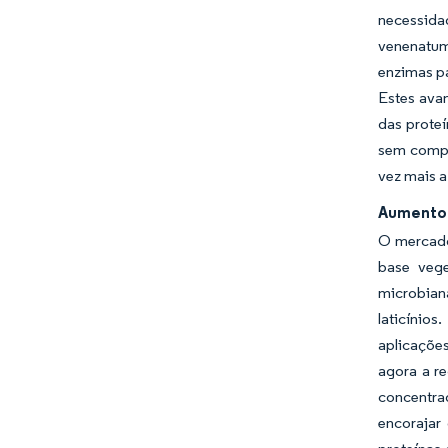
necessidad
venenatum
enzimas pa
Estes avan
das proteí
sem compr
vez mais a
Aumento 
O mercado
base vege
microbian
laticínio
aplicações
agora a r
concentra
encorajar 