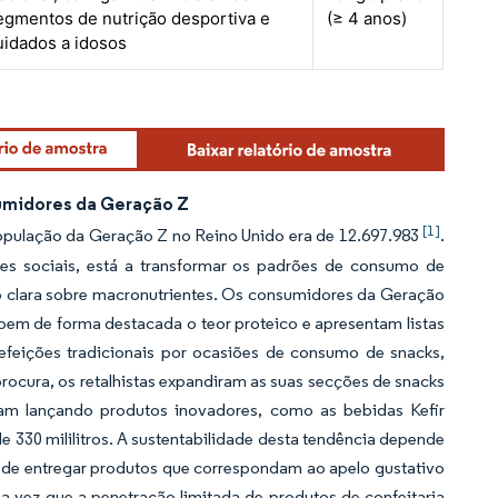
egmentos de nutrição desportiva e
(≥ 4 anos)
uidados a idosos
sumidores da Geração Z
[1]
população da Geração Z no Reino Unido era de 12.697.983
.
des sociais, está a transformar os padrões de consumo de
ção clara sobre macronutrientes. Os consumidores da Geração
bem de forma destacada o teor proteico e apresentam listas
refeições tradicionais por ocasiões de consumo de snacks,
procura, os retalhistas expandiram as suas secções de snacks
ram lançando produtos inovadores, como as bebidas Kefir
 330 mililitros. A sustentabilidade desta tendência depende
a de entregar produtos que correspondam ao apelo gustativo
uma vez que a penetração limitada de produtos de confeitaria