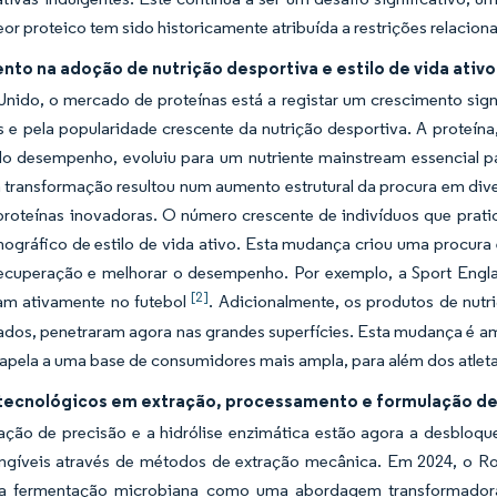
eor proteico tem sido historicamente atribuída a restrições relacio
to na adoção de nutrição desportiva e estilo de vida ativo
nido, o mercado de proteínas está a registar um crescimento signi
s e pela popularidade crescente da nutrição desportiva. A proteín
do desempenho, evoluiu para um nutriente mainstream essencial p
a transformação resultou num aumento estrutural da procura em dive
 proteínas inovadoras. O número crescente de indivíduos que prat
gráfico de estilo de vida ativo. Esta mudança criou uma procura 
recuperação e melhorar o desempenho. Por exemplo, a Sport Engla
[2]
ram ativamente no futebol
. Adicionalmente, os produtos de nutri
ados, penetraram agora nas grandes superfícies. Esta mudança é am
 apela a uma base de consumidores mais ampla, para além dos atlet
tecnológicos em extração, processamento e formulação de
ação de precisão e a hidrólise enzimática estão agora a desbloqu
ingíveis através de métodos de extração mecânica. Em 2024, o Ro
a fermentação microbiana como uma abordagem transformadora 