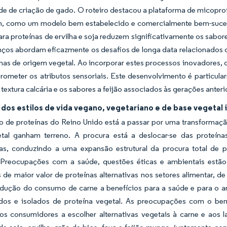
e de criação de gado. O roteiro destacou a plataforma de micoprot
, como um modelo bem estabelecido e comercialmente bem-sucedid
ra proteínas de ervilha e soja reduzem significativamente os sabor
ços abordam eficazmente os desafios de longa data relacionados c
nas de origem vegetal. Ao incorporar estes processos inovadores, 
ometer os atributos sensoriais. Este desenvolvimento é particula
 textura calcária e os sabores a feijão associados às gerações anter
dos estilos de vida vegano, vegetariano e de base vegetal 
 de proteínas do Reino Unido está a passar por uma transformação
tal ganham terreno. A procura está a deslocar-se das proteínas 
as, conduzindo a uma expansão estrutural da procura total de p
s. Preocupações com a saúde, questões éticas e ambientais estã
 de maior valor de proteínas alternativas nos setores alimentar,
edução do consumo de carne a benefícios para a saúde e para o 
dos e isolados de proteína vegetal. As preocupações com o bem
os consumidores a escolher alternativas vegetais à carne e aos la