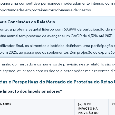
O panorama competitivo permanece moderadamente intenso, com mul
 oportunidades em proteínas microbianas e de insetos.
pais Conclusões do Relatório
fonte, a proteína vegetal liderou com 60,84% da participação do 
eína animal tem previsão de avançar a um CAGR de 6,32% até 2031
utilizador final, os alimentos e bebidas detinham uma participaç
o em 2025, ao passo que os suplementos têm projeção de expansã
manho do mercado e os números de previsão neste relatório são ge
elligence, atualizada com os dados e percepções mais recentes di
ias e Perspetivas do Mercado de Proteína do Reino
de Impacto dos Impulsionadores
*
ONADOR
(~) % DE
R
IMPACTO NA
PREVISÃO DO