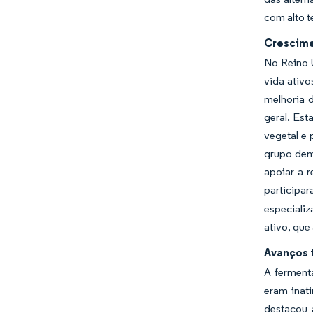
com alto t
Crescimen
No Reino U
vida ativo
melhoria 
geral. Est
vegetal e
grupo demo
apoiar a 
participa
especializ
ativo, que
Avanços 
A ferment
eram inat
destacou 