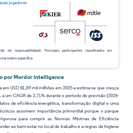
m © Mordor Intelligence. O reuso requer atribuição conforme CC BY 4.0.
cipais jogadores
ção de responsabilidade: Principais participantes classificados em
ma ordem específica
o por Mordor Intelligence
a em USD 81,09 mil milhões em 2025 e estima-se que cresça
1, a um CAGR de 2,71% durante o período de previsão (2026-
atos de eficiência energética, transformação digital e uma
 técnicos assumem importância primordial porque o parque
a rigorosa para cumprir as Normas Mínimas de Eficiência
der ao bem-estar no local de trabalho e a regras de higiene