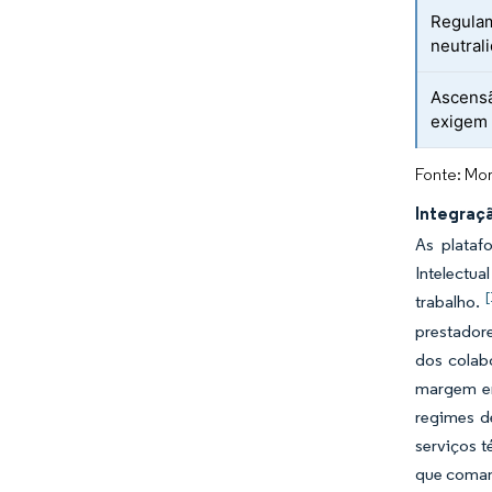
Regulam
neutral
Ascensã
exigem 
Fonte: Mor
Integraçã
As plataf
Intelectua
[
trabalho.
prestador
dos colab
margem em
regimes d
serviços t
que coman