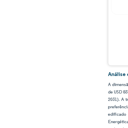
Principais jogadores
Oportunidades e perspectivas
Desenvolvimentos da indústria
Análise
A dimensã
de USD 83,
2031). A t
preferênc
edificado
Energética