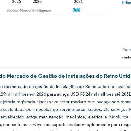
Image
Prin
*Isen
nenhu
 do Mercado de Gestão de Instalações do Reino Unid
o do mercado de gestão de instalações do Reino Unido foi avaliad
29 mil milhões em 2026 para atingir USD 95,24 mil milhões até 203
rajetória registada sinaliza um setor maduro que avança sob mand
ia sustentada por modelos de serviço terceirizados. Os serviços
 envelhecido exige manutenção mecânica, elétrica e hidráulic
, enquanto os serviços de suporte evoluem rapidamente para respon