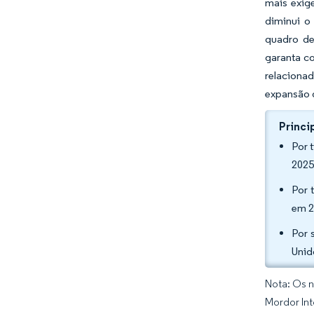
mais exig
diminui o
quadro de
garanta c
relaciona
expansão d
Princi
Por 
2025
Por 
em 2
Por 
Unid
Nota: Os n
Mordor Int