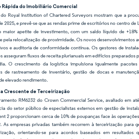
 Rápida do Imobiliário Comercial
do Royal Institution of Chartered Surveyors mostram que a procu
de 2025, e prevê-se que as rendas prime de escritórios no centro 
o maior apetite de investimento, com um saldo líquido de +18% 
o e pela relocalização de proximidade. Os novos desenvolvimentos
tivos e auditoria de conformidade contínua. Os gestores de inst
os asseguram fluxos de receita plurianuais em edifícios preparados 
dia. O crescimento da logística impulsiona igualmente pacote
as de rastreamento de inventário, gestão de docas e manutenç
de elevado rendimento.
a Crescente de Terceirização
amento RM6232 do Crown Commercial Service, avaliado em até G
ia do setor público de especialistas externos em gestão de insta
t 2 proporcionam cerca de 10% de poupanças face às operações i
 As empresas privadas também recorrem à terceirização para ge
nização, orientando-se para acordos baseados em resultados