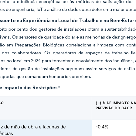
ento, à eficiência energética ou às métricas de satisfação do
s de engenharia, IoT e análise de dados para deter uma maior parte
scente na Experiência no Local de Trabalho e no Bem-Estar
oito por cento dos gestores de instalações citam a sustentabilida
veis. Os sensores de qualidade do ar e as melhorias de design erg
ção em Preparações Biológicas correlaciona a limpeza com con
o dos colaboradores. Os operadores de espaços de trabalho f
ios no local em 2024 para fomentar o envolvimento dos inquilinos
dores de gestão de instalações agrupam assim serviços de estilo
ntegradas que comandam honorários premium.
de Impacto das Restrições
*
ÃO
(~) % DE IMPACTO N
PREVISÃO DO CAGR
z de mão de obra e lacunas de
-0.4%
ências