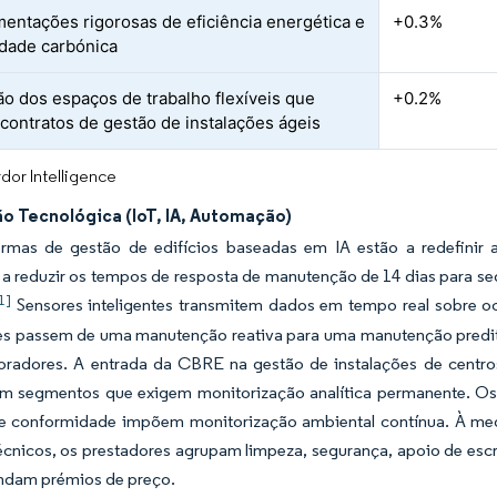
entações rigorosas de eficiência energética e
+0.3%
idade carbónica
o dos espaços de trabalho flexíveis que
+0.2%
contratos de gestão de instalações ágeis
dor Intelligence
o Tecnológica (IoT, IA, Automação)
ormas de gestão de edifícios baseadas em IA estão a redefinir
l a reduzir os tempos de resposta de manutenção de 14 dias para s
1]
Sensores inteligentes transmitem dados em tempo real sobre oc
es passem de uma manutenção reativa para uma manutenção prediti
oradores. A entrada da CBRE na gestão de instalações de centros
 segmentos que exigem monitorização analítica permanente. Os 
e conformidade impõem monitorização ambiental contínua. À medid
écnicos, os prestadores agrupam limpeza, segurança, apoio de esc
dam prémios de preço.