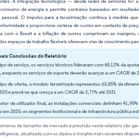
entes. A integração tecnológica — desde redes de sensores IoT 
 consumo de energia e permite contratos baseados em resultad
 pessoal. O impulso para a terceirização continua à medida que 
onformidade e proporcione certeza de custos em contexto de preç
da com o Brexit e a inflação de custos comprimam as margens, o
os espaços de trabalho flexíveis oferecem vias de crescimento pa
pais Conclusões do Relatório
tipo de serviço, os serviços técnicos lideraram com 60,12% da quo
, enquanto os serviços de suporte deverão avançar a um CAGR de 
tipo de oferta, o modelo terceirizado representou 63,85% da dime
025 e prevê-se que cresça a um CAGR de 2,77% até 2031
setor de utilizador final, as instalações comerciais detinham 41,9
o em 2025; os segmentos institucional e de infraestrutura pública 
úmeros de tamanho de mercado e previsão neste relatório são gera
elligence, atualizada com os dados e insights mais recentes disponí