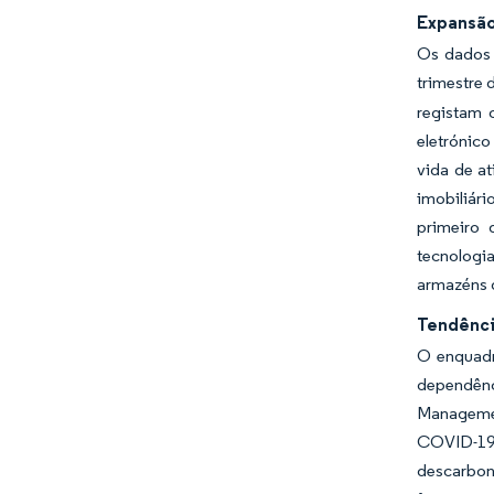
Expansão
Os dados 
trimestre 
registam 
eletrónic
vida de a
imobiliári
primeiro 
tecnologi
armazéns 
Tendênci
O enquadr
dependênc
Managemen
COVID-19.
descarbo