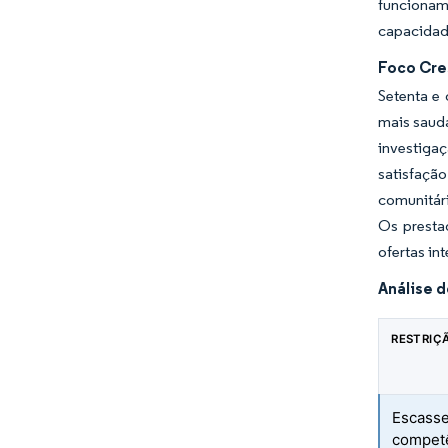
funcionam
capacidade
Foco Cre
Setenta e 
mais saudá
investiga
satisfaçã
comunitár
Os presta
ofertas i
Análise 
RESTRIÇ
Escasse
compet