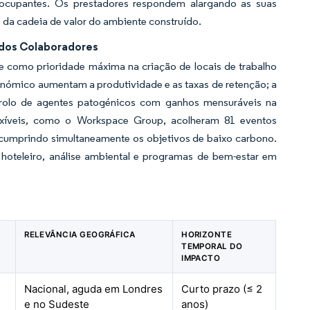
s ocupantes. Os prestadores respondem alargando as suas
 da cadeia de valor do ambiente construído.
 dos Colaboradores
de como prioridade máxima na criação de locais de trabalho
onómico aumentam a produtividade e as taxas de retenção; a
trolo de agentes patogénicos com ganhos mensuráveis na
lexíveis, como o Workspace Group, acolheram 81 eventos
, cumprindo simultaneamente os objetivos de baixo carbono.
 hoteleiro, análise ambiental e programas de bem-estar em
A
RELEVÂNCIA GEOGRÁFICA
HORIZONTE
TEMPORAL DO
IMPACTO
Nacional, aguda em Londres
Curto prazo (≤ 2
e no Sudeste
anos)