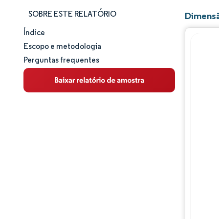
SOBRE ESTE RELATÓRIO
Dimensã
Índice
Tamanho e participação de mercado
Escopo e metodologia
Perguntas frequentes
Análise de mercado
Tendências e insights
Análise de segmentos
Análise geográfica
Panorama regulatório
Análise da cadeia de valor
Panorama competitivo