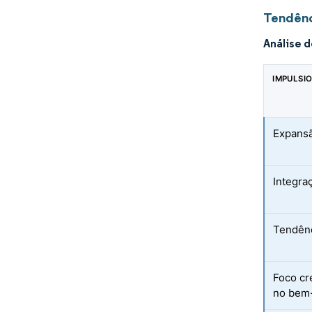
Tendênc
Análise 
IMPULSI
Expansã
Integra
Tendênc
Foco cr
no bem-