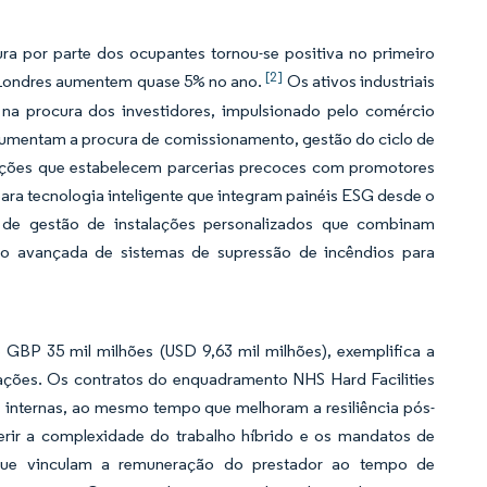
ra por parte dos ocupantes tornou-se positiva no primeiro
[2]
de Londres aumentem quase 5% no ano.
Os ativos industriais
na procura dos investidores, impulsionado pelo comércio
 aumentam a procura de comissionamento, gestão do ciclo de
alações que estabelecem parcerias precoces com promotores
para tecnologia inteligente que integram painéis ESG desde o
s de gestão de instalações personalizados que combinam
ão avançada de sistemas de supressão de incêndios para
BP 35 mil milhões (USD 9,63 mil milhões), exemplifica a
lações. Os contratos do enquadramento NHS Hard Facilities
nternas, ao mesmo tempo que melhoram a resiliência pós-
rir a complexidade do trabalho híbrido e os mandatos de
 que vinculam a remuneração do prestador ao tempo de