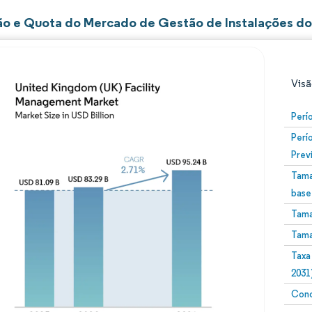
o e Quota do Mercado de Gestão de Instalações do
Visã
Perí
Perí
Prev
Tama
base
Tama
Imagem © Mordor Intelligence. O reuso requer atribuiç
Tama
Taxa
2031
Conc