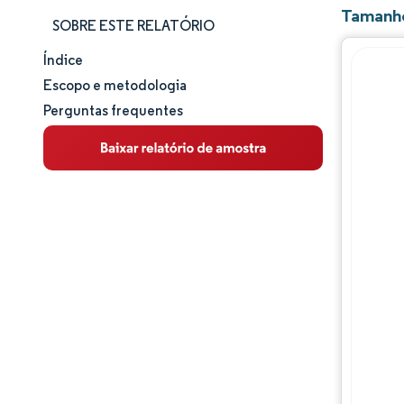
Tamanho
SOBRE ESTE RELATÓRIO
Índice
Tamanho e participação de mercado
Escopo e metodologia
Perguntas frequentes
Análise de mercado
Tendências e insights
Análise de segmentos
Análise geográfica
Panorama competitivo
Principais jogadores
Desenvolvimentos da indústria