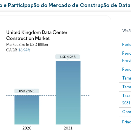
 e Participação do Mercado de Construção de Data
Visã
Perí
Perí
Prev
Perí
Tama
Tama
Imagem © Mordor Intelligence. O reuso requer atribuiç
Taxa
2031
Conc
Image
Prin