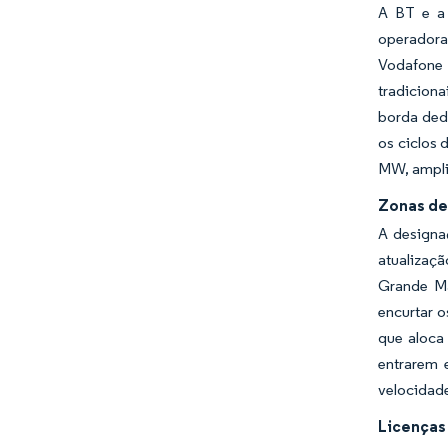
A BT e a
operadora
Vodafone 
tradiciona
borda ded
os ciclos 
MW, ampli
Zonas de
A designa
atualizaçã
Grande Ma
encurtar 
que aloca
entrarem 
velocidad
Licenças 