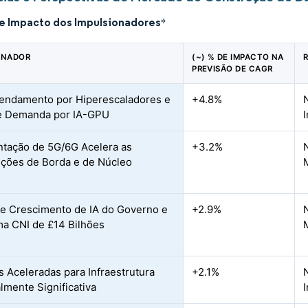
de Impacto dos Impulsionadores
*
ONADOR
(~) % DE IMPACTO NA
PREVISÃO DE CAGR
endamento por Hiperescaladores e
+4.8%
e Demanda por IA-GPU
ntação de 5G/6G Acelera as
+3.2%
ções de Borda e de Núcleo
e Crescimento de IA do Governo e
+2.9%
a CNI de £14 Bilhões
s Aceleradas para Infraestrutura
+2.1%
lmente Significativa