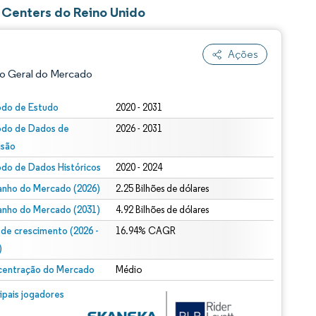
 Centers do Reino Unido
Ações
o Geral do Mercado
odo de Estudo
2020 - 2031
odo de Dados de
2026 - 2031
isão
odo de Dados Históricos
2020 - 2024
nho do Mercado (2026)
2.25 Bilhões de dólares
nho do Mercado (2031)
4.92 Bilhões de dólares
ão conforme CC BY 4.0.
 de crescimento (2026 -
16.94% CAGR
)
entração do Mercado
Médio
m © Mordor Intelligence. O reuso requer atribuição conforme CC BY 4.0.
cipais jogadores