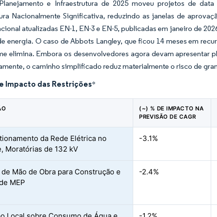
Planejamento e Infraestrutura de 2025 moveu projetos de dat
utura Nacionalmente Significativa, reduzindo as janelas de aprov
acional atualizadas EN-1, EN-3 e EN-5, publicadas em janeiro de 20
de energia. O caso de Abbots Langley, que ficou 14 meses em recurs
me elimina. Embora os desenvolvedores agora devam apresentar pla
mente, o caminho simplificado reduz materialmente o risco de gra
de Impacto das Restrições
*
ÃO
(~) % DE IMPACTO NA
PREVISÃO DE CAGR
ionamento da Rede Elétrica no
-3.1%
, Moratórias de 132 kV
o de Mão de Obra para Construção e
-2.4%
 de MEP
o Local sobre Consumo de Água e
-1.2%