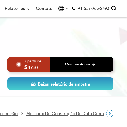
Relatórios
Contato
+1 617-765-2493
4750
nformação
Mercado De Construção De Data Centers Do Rein