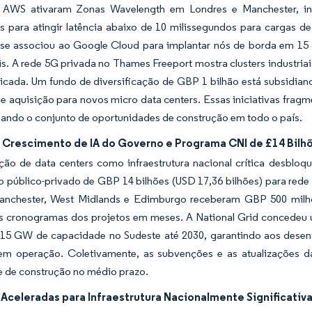
 AWS ativaram Zonas Wavelength em Londres e Manchester, i
s para atingir latência abaixo de 10 milissegundos para cargas d
se associou ao Google Cloud para implantar nós de borda em 15 
is. A rede 5G privada no Thames Freeport mostra clusters industria
icada. Um fundo de diversificação de GBP 1 bilhão está subsidia
de aquisição para novos micro data centers. Essas iniciativas fra
ando o conjunto de oportunidades de construção em todo o país.
 Crescimento de IA do Governo e Programa CNI de £14 Bilh
ção de data centers como infraestrutura nacional crítica desbloq
o público-privado de GBP 14 bilhões (USD 17,36 bilhões) para rede 
nchester, West Midlands e Edimburgo receberam GBP 500 milhõe
os cronogramas dos projetos em meses. A National Grid concedeu u
 15 GW de capacidade no Sudeste até 2030, garantindo aos desenv
em operação. Coletivamente, as subvenções e as atualizações da
e de construção no médio prazo.
Aceleradas para Infraestrutura Nacionalmente Significativ