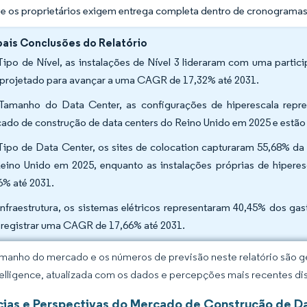
e os proprietários exigem entrega completa dentro de cronogramas
pais Conclusões do Relatório
Tipo de Nível, as instalações de Nível 3 lideraram com uma partic
 projetado para avançar a uma CAGR de 17,32% até 2031.
Tamanho do Data Center, as configurações de hiperescala rep
ado de construção de data centers do Reino Unido em 2025 e estão
Tipo de Data Center, os sites de colocation capturaram 55,68% da
eino Unido em 2025, enquanto as instalações próprias de hipere
6% até 2031.
Infraestrutura, os sistemas elétricos representaram 40,45% dos gas
 registrar uma CAGR de 17,66% até 2031.
manho do mercado e os números de previsão neste relatório são ge
elligence, atualizada com os dados e percepções mais recentes di
ias e Perspectivas do Mercado de Construção de Da