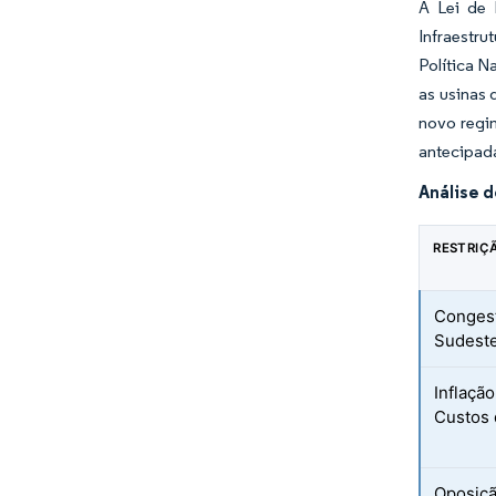
A Lei de 
Infraestr
Política N
as usinas 
novo regi
antecipada
Análise 
RESTRIÇ
Congest
Sudeste
Inflaçã
Custos
Oposiçã