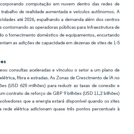
ncorporando computação em nuvem dentro das redes de
e trabalho de realidade aumentada e veículos autônomos. A
cidades até 2026, espalhando a demanda além dos centros
is contornando as operadoras públicas para infraestrutura de
ndo o fornecimento doméstico de equipamentos, encurtando
gmentam as adições de capacidade em dezenas de sites de 1-5
ões
ueou consultas aceleradas e vinculou o setor a um plano de
elétrica, fibra e estradas. As Zonas de Crescimento de IA no
s (USD 620 milhões) para reduzir as taxas de conexão e
m contrato de reforço de GBP 9 bilhões (USD 11,2 bilhões)
olvedores que a energia estará disponível quando os sites
 rede elétrica adicionam quase três pontos percentuais à
a