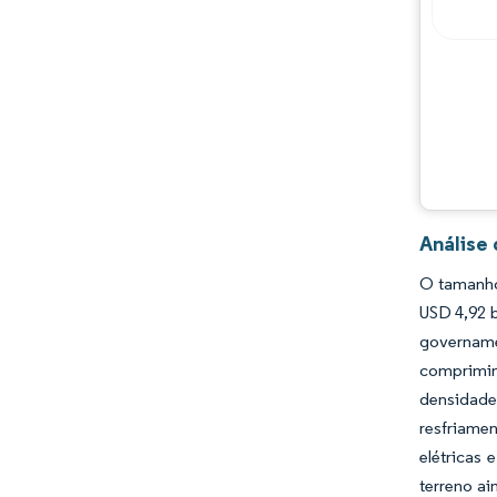
Análise
O tamanho
USD 4,92 
govername
comprimin
densidade
resfriamen
elétricas 
terreno ai