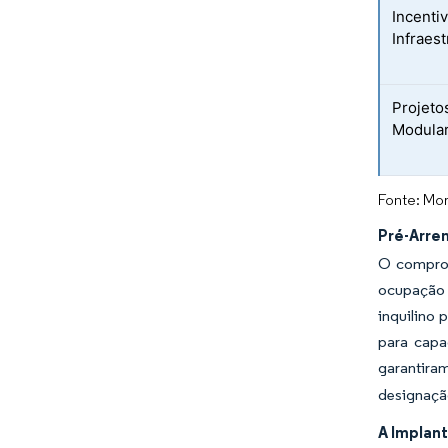
Incenti
Infraest
Projeto
Modular
Fonte: Mor
Pré-Arre
O comprom
ocupação 
inquilino
para capa
garantira
designação
A Implan