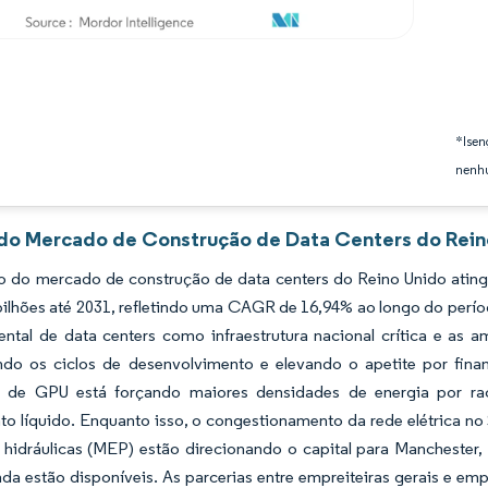
*Isen
nenhu
 do Mercado de Construção de Data Centers do Reino
 do mercado de construção de data centers do Reino Unido atingi
bilhões até 2031, refletindo uma CAGR de 16,94% ao longo do perí
ntal de data centers como infraestrutura nacional crítica e as
do os ciclos de desenvolvimento e elevando o apetite por fin
 de GPU está forçando maiores densidades de energia por rac
to líquido. Enquanto isso, o congestionamento da rede elétrica no
e hidráulicas (MEP) estão direcionando o capital para Manchester,
nda estão disponíveis. As parcerias entre empreiteiras gerais e e