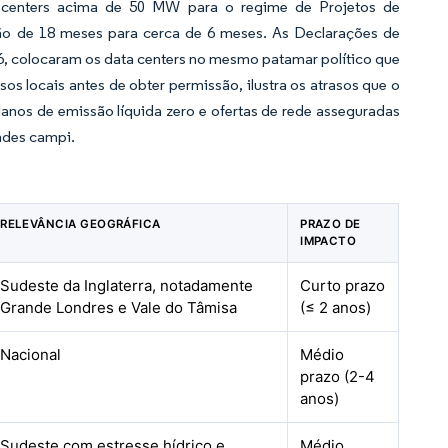
a centers acima de 50 MW para o regime de Projetos de
ação de 18 meses para cerca de 6 meses. As Declarações de
26, colocaram os data centers no mesmo patamar político que
os locais antes de obter permissão, ilustra os atrasos que o
nos de emissão líquida zero e ofertas de rede asseguradas
ndes campi.
RELEVÂNCIA GEOGRÁFICA
PRAZO DE
IMPACTO
Sudeste da Inglaterra, notadamente
Curto prazo
Grande Londres e Vale do Tâmisa
(≤ 2 anos)
Nacional
Médio
prazo (2-4
anos)
Sudeste com estresse hídrico e
Médio