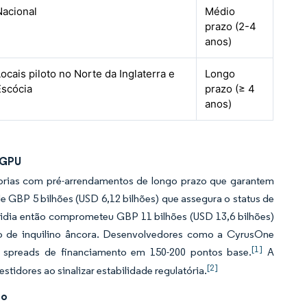
Nacional
Médio
prazo (2-4
anos)
Locais piloto no Norte da Inglaterra e
Longo
Escócia
prazo (≥ 4
anos)
-GPU
prias com pré-arrendamentos de longo prazo que garantem
 GBP 5 bilhões (USD 6,12 bilhões) que assegura o status de
vidia então comprometeu GBP 11 bilhões (USD 13,6 bilhões)
lo de inquilino âncora. Desenvolvedores como a CyrusOne
[1]
 spreads de financiamento em 150-200 pontos base.
A
[2]
stidores ao sinalizar estabilidade regulatória.
eo