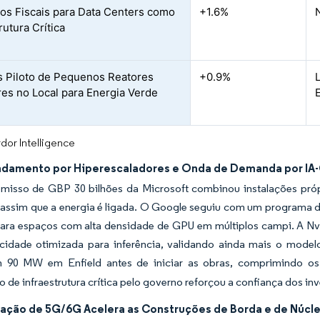
vos Fiscais para Data Centers como
+1.6%
rutura Crítica
s Piloto de Pequenos Reatores
+0.9%
es no Local para Energia Verde
dor Intelligence
ndamento por Hiperescaladores e Onda de Demanda por IA
isso de GBP 30 bilhões da Microsoft combinou instalações pró
assim que a energia é ligada. O Google seguiu com um programa de
 para espaços com alta densidade de GPU em múltiplos campi. A N
cidade otimizada para inferência, validando ainda mais o mode
m 90 MW em Enfield antes de iniciar as obras, comprimindo os
 de infraestrutura crítica pelo governo reforçou a confiança dos inve
tação de 5G/6G Acelera as Construções de Borda e de Núcl