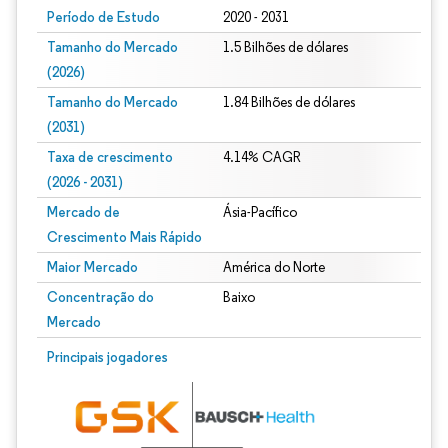
Período de Estudo
2020 - 2031
Tamanho do Mercado
1.5 Bilhões de dólares
(2026)
Tamanho do Mercado
1.84 Bilhões de dólares
(2031)
Taxa de crescimento
4.14% CAGR
(2026 - 2031)
Mercado de
Ásia-Pacífico
Crescimento Mais Rápido
Maior Mercado
América do Norte
Concentração do
Baixo
Mercado
Imagem © Mordor Intelligence. O reuso requer atribuição conforme CC BY 4.0.
Principais jogadores