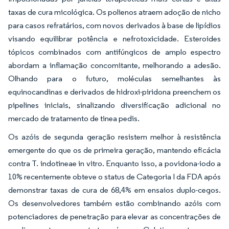
taxas de cura micológica. Os polienos atraem adoção de nicho
para casos refratários, com novos derivados à base de lipídios
visando equilibrar potência e nefrotoxicidade. Esteroides
tópicos combinados com antifúngicos de amplo espectro
abordam a inflamação concomitante, melhorando a adesão.
Olhando para o futuro, moléculas semelhantes às
equinocandinas e derivados de hidroxi-piridona preenchem os
pipelines iniciais, sinalizando diversificação adicional no
mercado de tratamento de tinea pedis.
Os azóis de segunda geração resistem melhor à resistência
emergente do que os de primeira geração, mantendo eficácia
contra T. indotineae in vitro. Enquanto isso, a povidona-iodo a
10% recentemente obteve o status de Categoria I da FDA após
demonstrar taxas de cura de 68,4% em ensaios duplo-cegos.
Os desenvolvedores também estão combinando azóis com
potenciadores de penetração para elevar as concentrações de