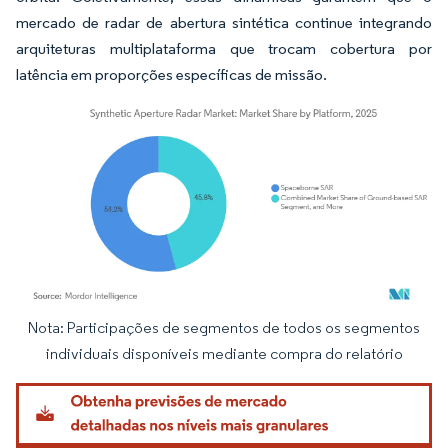
mercado de radar de abertura sintética continue integrando
arquiteturas multiplataforma que trocam cobertura por
latência em proporções específicas de missão.
Nota: Participações de segmentos de todos os segmentos
Imagem © Mordor Intelligence. O reuso requer atribuição conforme CC BY 4.0.
individuais disponíveis mediante compra do relatório