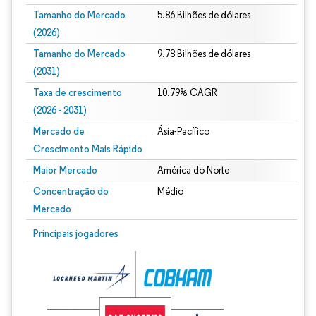
Tamanho do Mercado
5.86 Bilhões de dólares
(2026)
Tamanho do Mercado
9.78 Bilhões de dólares
(2031)
Taxa de crescimento
10.79% CAGR
(2026 - 2031)
Mercado de
Ásia-Pacífico
Crescimento Mais Rápido
Maior Mercado
América do Norte
Concentração do
Médio
Mercado
Imagem © Mordor Intelligence. O reuso requer atribuição conforme CC BY 4.0.
Principais jogadores