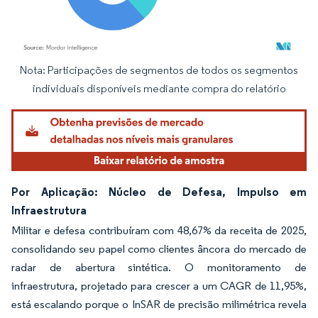
Nota: Participações de segmentos de todos os segmentos
Imagem © Mordor Intelligence. O reuso requer atribuição conforme CC BY 4.0.
individuais disponíveis mediante compra do relatório
Por Aplicação: Núcleo de Defesa, Impulso em
Infraestrutura
Militar e defesa contribuíram com 48,67% da receita de 2025,
consolidando seu papel como clientes âncora do mercado de
radar de abertura sintética. O monitoramento de
infraestrutura, projetado para crescer a um CAGR de 11,95%,
está escalando porque o InSAR de precisão milimétrica revela