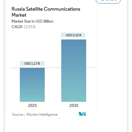
Imagem © Mordor Intelligence. O reuso requer atribuição conforme CC BY 4.0.