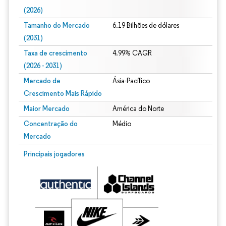
(2026)
Tamanho do Mercado
6.19 Bilhões de dólares
(2031)
Taxa de crescimento
4.99% CAGR
(2026 - 2031)
Mercado de
Ásia-Pacífico
Crescimento Mais Rápido
Maior Mercado
América do Norte
Concentração do
Médio
Mercado
Imagem © Mordor Intelligence. O reuso requer atribuição conforme CC BY 4.0.
Principais jogadores