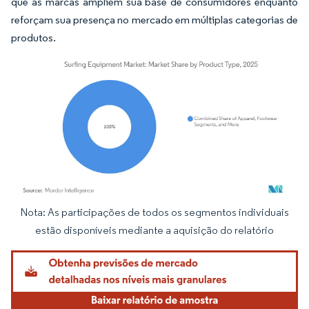
que as marcas ampliem sua base de consumidores enquanto
reforçam sua presença no mercado em múltiplas categorias de
produtos.
Nota: As participações de todos os segmentos individuais
Imagem © Mordor Intelligence. O reuso requer atribuição conforme CC BY 4.0.
estão disponíveis mediante a aquisição do relatório