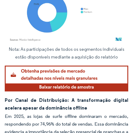
Nota: As participações de todos os segmentos individuais
Imagem © Mordor Intelligence. O reuso requer atribuição conforme CC BY 4.0.
estão disponíveis mediante a aquisição do relatório
Por Canal de Distribuição: A transformação digital
acelera apesar da dominância offline
Em 2025, as lojas de surfe offline dominaram o mercado,
respondendo por 74,96% do total de vendas. Essa dominância
evidencia a importância da seleção presencial de pranchas e a