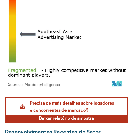
Imagem © Mordor Intelligence. O reuso requer atribuição conforme CC BY 4.0.
Desenvolvimentos Recentes do Setor