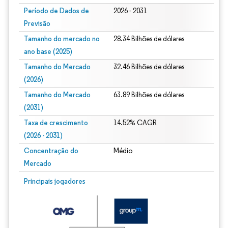
Período de Dados de
2026 - 2031
Previsão
Tamanho do mercado no
28.34 Bilhões de dólares
ano base (2025)
Tamanho do Mercado
32.46 Bilhões de dólares
(2026)
Tamanho do Mercado
63.89 Bilhões de dólares
(2031)
Taxa de crescimento
14.52% CAGR
(2026 - 2031)
Concentração do
Médio
Mercado
Imagem © Mordor Intelligence. O reuso requer atribuição conforme CC BY 4.0.
Principais jogadores