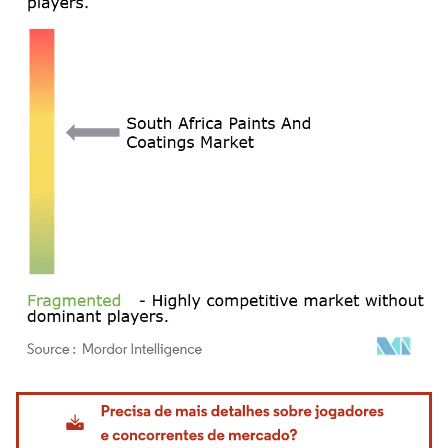
Imagem © Mordor Intelligence. O reuso requer atribuição conforme CC BY 4.0.