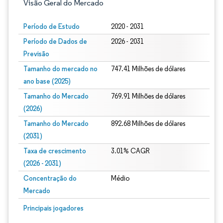
Visão Geral do Mercado
Período de Estudo
2020 - 2031
Período de Dados de
2026 - 2031
Previsão
Tamanho do mercado no
747.41 Milhões de dólares
ano base (2025)
Tamanho do Mercado
769.91 Milhões de dólares
(2026)
Tamanho do Mercado
892.68 Milhões de dólares
(2031)
Taxa de crescimento
3.01% CAGR
(2026 - 2031)
Concentração do
Médio
Mercado
Imagem © Mordor Intelligence. O reuso requer atribuição conforme CC BY 4.0.
Principais jogadores