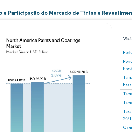
 e Participação do Mercado de Tintas e Revestimen
Visã
Perí
Perí
Prev
Tama
base
Tama
Imagem © Mordor Intelligence. O reuso requer atribuiç
Tama
Taxa
2031
Conc