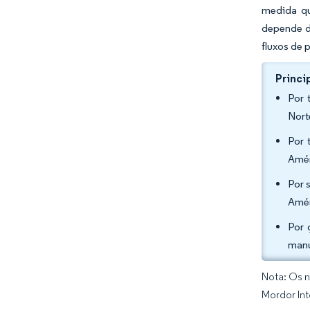
medida qu
depende d
fluxos de
Princi
Por 
Nort
Por 
Amér
Por 
Amér
Por 
manu
Nota: Os n
Mordor Int