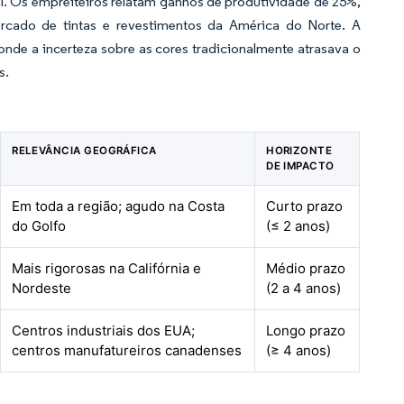
l. Os empreiteiros relatam ganhos de produtividade de 25%,
rcado de tintas e revestimentos da América do Norte. A
onde a incerteza sobre as cores tradicionalmente atrasava o
s.
RELEVÂNCIA GEOGRÁFICA
HORIZONTE
DE IMPACTO
Em toda a região; agudo na Costa
Curto prazo
do Golfo
(≤ 2 anos)
Mais rigorosas na Califórnia e
Médio prazo
Nordeste
(2 a 4 anos)
Centros industriais dos EUA;
Longo prazo
centros manufatureiros canadenses
(≥ 4 anos)