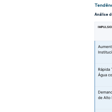
Tendênc
Análise 
IMPULSI
Aumento
Instituc
Rápida 
Água co
Demand
de Alt