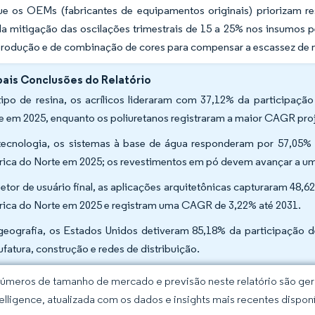
e os OEMs (fabricantes de equipamentos originais) priorizam res
a mitigação das oscilações trimestrais de 15 a 25% nos insumos
 produção e de combinação de cores para compensar a escassez de m
pais Conclusões do Relatório
tipo de resina, os acrílicos lideraram com 37,12% da participa
e em 2025, enquanto os poliuretanos registraram a maior CAGR pro
tecnologia, os sistemas à base de água responderam por 57,05
ica do Norte em 2025; os revestimentos em pó devem avançar a u
setor de usuário final, as aplicações arquitetônicas capturaram 4
ica do Norte em 2025 e registram uma CAGR de 3,22% até 2031.
geografia, os Estados Unidos detiveram 85,18% da participação de
fatura, construção e redes de distribuição.
úmeros de tamanho de mercado e previsão neste relatório são gera
elligence, atualizada com os dados e insights mais recentes disponí