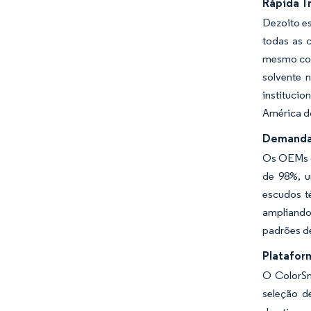
Rápida T
Dezoito es
todas as 
mesmo com 
solvente 
institucio
América d
Demanda 
Os OEMs do
de 98%, u
escudos té
ampliando
padrões d
Platafor
O ColorSn
seleção d