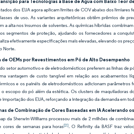
ransição para Tecnologias à Base de Água com Baixo Teor 
tados dos EUA agora aplicam limites de COV abaixo dos limiares f
classes de uso. As variantes arquitetônicas obtêm prêmios de p
a alta nos insumos de solventes. As químicas híbridas combinam a
nos segmentos de proteção, ajudando os fornecedores a conquistar
naliza efetivamente especificações mais elevadas, elevando os pre
o Norte.
de OEMs por Revestimentos em Pó de Alto Desempenho
 setor automotivo e de eletrodomésticos preferem as linhas de pó 
ma vantagem de custo tangível em relação aos acabamentos líqui
rmicos e os painéis de eletrodomésticos adicionam parâmetros fun
 o escopo do pó além da estética. Os clusters de maquiladoras 
e importação dos EUA, reforçando a integração da demanda em todo
mas de Combinação de Cores Baseadas em IA Acelerando os 
ap da Sherwin-Williams processou mais de 2 milhões de combinaç
[2]
e cores de semanas para horas
. O Refinity da BASF traz velo