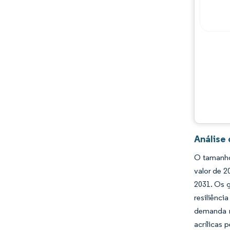
Principais jogadores
Oportunidades e perspectivas
Desenvolvimentos da indústria
Análise
O tamanho
valor de 
2031. Os 
resiliênc
demanda r
acrílicas