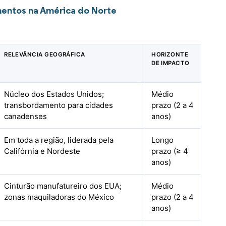
mentos na América do Norte
RELEVÂNCIA GEOGRÁFICA
HORIZONTE
DE IMPACTO
Núcleo dos Estados Unidos;
Médio
transbordamento para cidades
prazo (2 a 4
canadenses
anos)
Em toda a região, liderada pela
Longo
Califórnia e Nordeste
prazo (≥ 4
anos)
Cinturão manufatureiro dos EUA;
Médio
zonas maquiladoras do México
prazo (2 a 4
anos)