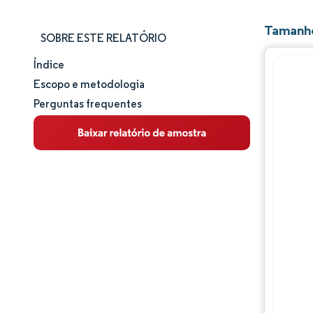
Tamanho
SOBRE ESTE RELATÓRIO
Índice
Tamanho e participação de mercado
Escopo e metodologia
Perguntas frequentes
Análise de mercado
Tendências e insights
Análise de segmentos
Análise geográfica
Panorama regulatório
Análise da cadeia de valor
Panorama competitivo