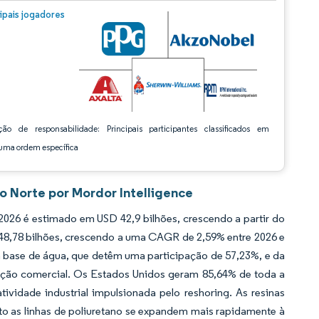
m © Mordor Intelligence. O reuso requer atribuição conforme CC BY 4.0.
cipais jogadores
ção de responsabilidade: Principais participantes classificados em
ma ordem específica
o Norte por Mordor Intelligence
26 é estimado em USD 42,9 bilhões, crescendo a partir do
 48,78 bilhões, crescendo a uma CAGR de 2,59% entre 2026 e
 base de água, que detêm uma participação de 57,23%, e da
rução comercial. Os Estados Unidos geram 85,64% de toda a
vidade industrial impulsionada pelo reshoring. As resinas
to as linhas de poliuretano se expandem mais rapidamente à