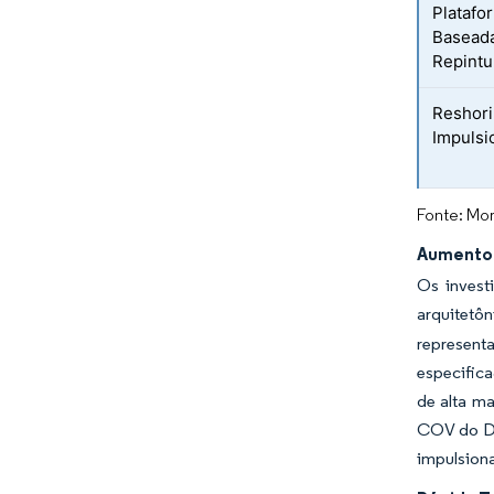
Platafo
Baseada
Repintu
Reshori
Impulsi
Fonte: Mor
Aumento 
Os invest
arquitetô
represent
especifica
de alta ma
COV do Di
impulsiona