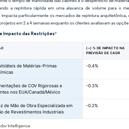
nte o tempo de inatividade das cabines e o desperdício de materia
ando a repintura rápida em uma alavanca de volume para o me
 impacta particularmente os mercados de repintura arquitetônica, 
 projetos em 2 a 4 semanas enquanto os clientes avaliavam as opçõe
de Impacto das Restrições
*
ÃO
(~) % DE IMPACTO NA
PREVISÃO DE CAGR
Voláteis de Matérias-Primas
-0.4%
ímicas
mentações de COV Rigorosas e
-0.3%
entes nos EUA/Canadá/México
z de Mão de Obra Especializada em
-0.2%
ão de Revestimentos Industriais
dor Intelligence