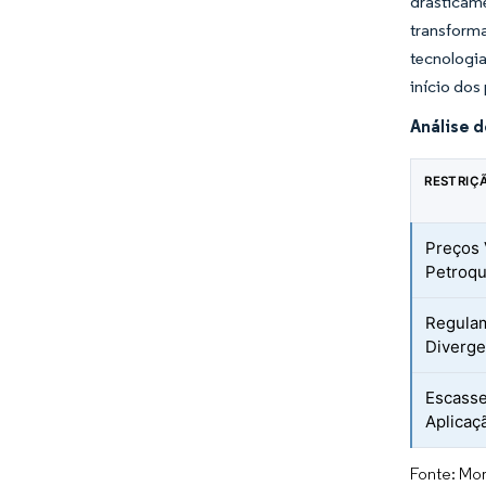
drasticame
transform
tecnologia
início dos
Análise 
RESTRIÇ
Preços 
Petroqu
Regula
Diverg
Escasse
Aplicaç
Fonte: Mor